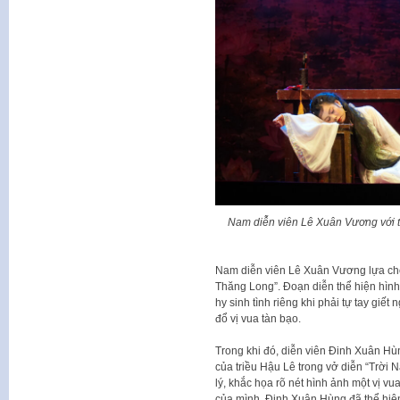
Nam diễn viên Lê Xuân Vương với tr
Nam diễn viên Lê Xuân Vương lựa chọn
Thăng Long”. Đoạn diễn thể hiện hình 
hy sinh tình riêng khi phải tự tay giết 
đổ vị vua tàn bạo.
Trong khi đó, diễn viên Đinh Xuân Hù
của triều Hậu Lê trong vở diễn “Trời N
lý, khắc họa rõ nét hình ảnh một vị vu
của mình, Đinh Xuân Hùng đã thể hiện