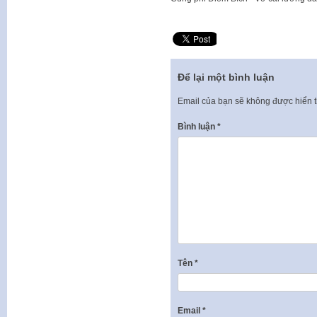
Để lại một bình luận
Email của bạn sẽ không được hiển t
Bình luận
*
Tên
*
Email
*