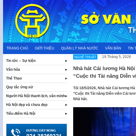
Skip
to
content
TRANG CHỦ
GIỚI THIỆU
QUẢN LÝ NHÀ NƯỚC
VĂN BẢN
TIN 
19 Tháng 5, 2026
NGHỆ THUẬT
Tin tức – Sự kiện
Nhà hát Cải lương Hà Nội 
Văn hóa
“Cuộc thi Tài năng Diễn v
Thể Thao
Quy tắc ứng xử
Tối 18/5/2026, Nhà hát Cải lương Hà
“Cuộc thi Tài năng Diễn viên Cải lư
Người Hà Nội thanh lịch, văn minh
Nhà hát.
Hà Nội đẹp và chưa đẹp
Tiêu điểm Hà Nội