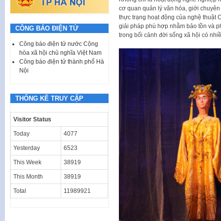
cơ quan quản lý văn hóa, giới chuyên
thực trạng hoạt động của nghệ thuật 
giải pháp phù hợp nhằm bảo tồn và phá
CÔNG BÁO ĐIỆN TỬ
trong bối cảnh đời sống xã hội có nhi
Công báo điện tử nước Cộng
hòa xã hội chủ nghĩa Việt Nam
Công báo điện tử thành phố Hà
Nội
THỐNG KÊ TRUY CẬP
Visitor Status
Today
4077
Yesterday
6523
This Week
38919
This Month
38919
Total
11989921