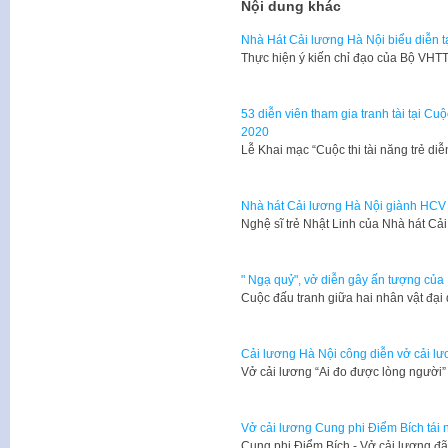
Nội dung khác
Nhà Hát Cải lương Hà Nội biểu diễn tạ
Thực hiện ý kiến chỉ đạo của Bộ VH
53 diễn viên tham gia tranh tài tại Cuộ
2020
Lễ Khai mạc “Cuộc thi tài năng trẻ di
Nhà hát Cải lương Hà Nội giành HCV T
Nghệ sĩ trẻ Nhật Linh của Nhà hát C
" Ngạ quỷ", vở diễn gây ấn tượng của
Cuộc đấu tranh giữa hai nhân vật đại 
Cải lương Hà Nội công diễn vở cải lư
Vở cải lương “Ai đo được lòng người
Vở cải lương Cung phi Điểm Bích tái 
Cung phi Điểm Bích - Vở cải lương đã