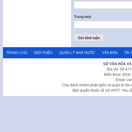
Trang web
TRANG CHỦ
GIỚI THIỆU
QUẢN LÝ NHÀ NƯỚC
VĂN BẢN
TIN 
SỞ VĂN HÓA VÀ
Địa chỉ: Số 47
Điện thoại: (024
Email: va
Chịu trách nhiệm phát ngôn và quản lý nộ
Bản quyền thuộc về Sở VHTT. Yêu cầu 