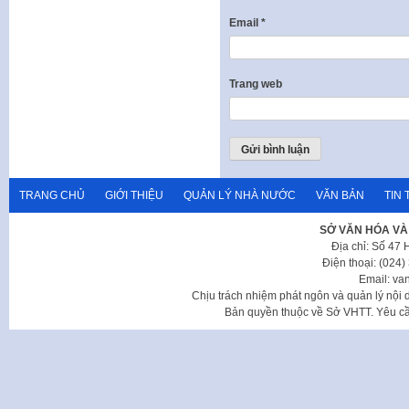
Email
*
Trang web
TRANG CHỦ
GIỚI THIỆU
QUẢN LÝ NHÀ NƯỚC
VĂN BẢN
TIN 
SỞ VĂN HÓA VÀ
Địa chỉ: Số 47
Điện thoại: (024
Email: va
Chịu trách nhiệm phát ngôn và quản lý nộ
Bản quyền thuộc về Sở VHTT. Yêu cầu 