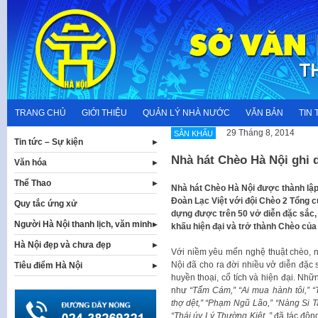
Skip
to
content
TRANG CHỦ
GIỚI THIỆU
QUẢN LÝ NHÀ NƯỚC
VĂN BẢN
TIN 
29 Tháng 8, 2014
SÂN KHẤU
Tin tức – Sự kiện
Nhà hát Chèo Hà Nội ghi 
Văn hóa
Thể Thao
​Nhà hát Chèo Hà Nội được thành lậ
Đoàn Lạc Việt với đội Chèo 2 Tổng c
Quy tắc ứng xử
dựng được trên 50 vở diễn đặc sắc,
Người Hà Nội thanh lịch, văn minh
khấu hiện đại và trở thành Chèo của
Hà Nội đẹp và chưa đẹp
Với niềm yêu mến nghệ thuật chèo, n
Nội đã cho ra đời nhiều vở diễn đặc 
Tiêu điểm Hà Nội
huyền thoại, cổ tích và hiện đại. N
như
“Tấm Cám,” “Ai mua hành tôi,” 
thợ dệt,” “Phạm Ngũ Lão,” “Nàng Si 
“Thái úy Lý Thường Kiệt..”
đã tác độn