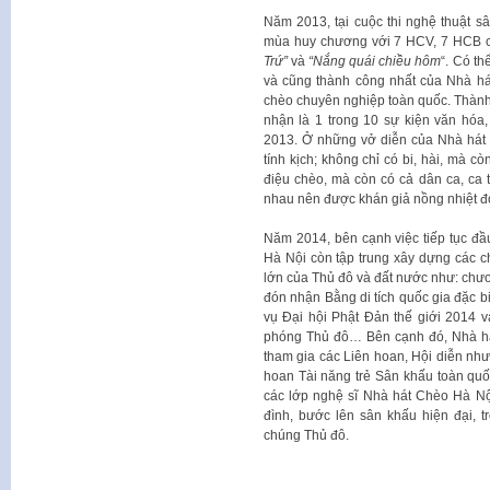
Năm 2013, tại cuộc thi nghệ thuật 
mùa huy chương với 7 HCV, 7 HCB ch
Trứ”
và
“Nắng quái chiều hôm
“. Có th
và cũng thành công nhất của Nhà há
chèo chuyên nghiệp toàn quốc. Thành 
nhận là 1 trong 10 sự kiện văn hóa,
2013. Ở những vở diễn của Nhà hát C
tính kịch; không chỉ có bi, hài, mà cò
điệu chèo, mà còn có cả dân ca, ca 
nhau nên được khán giả nồng nhiệt đ
Năm 2014, bên cạnh việc tiếp tục đ
Hà Nội còn tập trung xây dựng các c
lớn của Thủ đô và đất nước như: chươn
đón nhận Bằng di tích quốc gia đặc b
vụ Đại hội Phật Đản thế giới 2014 v
phóng Thủ đô… Bên cạnh đó, Nhà hát
tham gia các Liên hoan, Hội diễn như
hoan Tài năng trẻ Sân khấu toàn qu
các lớp nghệ sĩ Nhà hát Chèo Hà Nộ
đình, bước lên sân khấu hiện đại, t
chúng Thủ đô.