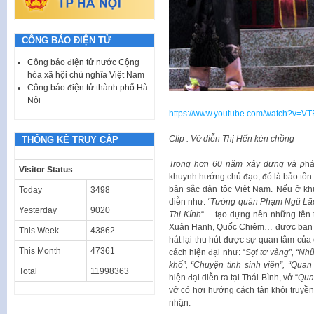
CÔNG BÁO ĐIỆN TỬ
Công báo điện tử nước Cộng
hòa xã hội chủ nghĩa Việt Nam
Công báo điện tử thành phố Hà
Nội
https://www.youtube.com/watch?v=V
Clip : Vở diễn Thị Hến kén chồng
THỐNG KÊ TRUY CẬP
Trong hơn 60 năm xây dựng và p
há
Visitor Status
khuynh hướng chủ đạo, đó là bảo tồn
bản sắc dân tộc Việt Nam. Nếu ở kh
Today
3498
diễn như:
“Tướng quân Phạm Ngũ Lão
Yesterday
9020
Thị Kính
“… tạo dựng nên những tên 
Xuân Hanh, Quốc Chiêm… được bạn ng
This Week
43862
hát lại thu hút được sự quan tâm c
This Month
47361
cách hiện đại như: “
Sợi tơ vàng”, “Nhữ
khổ”, “Chuyện tình sinh viên”, “Qua
Total
11998363
hiện đại diễn ra tại Thái Bình, vở “
Qua
vở có hơi hướng cách tân khỏi truyề
nhận.