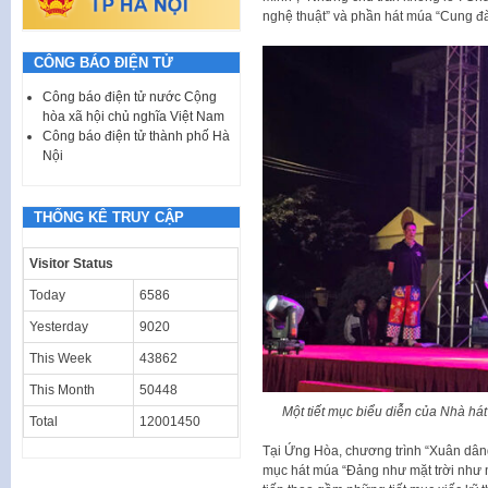
nghệ thuật” và phần hát múa “Cung đà
CÔNG BÁO ĐIỆN TỬ
Công báo điện tử nước Cộng
hòa xã hội chủ nghĩa Việt Nam
Công báo điện tử thành phố Hà
Nội
THỐNG KÊ TRUY CẬP
Visitor Status
Today
6586
Yesterday
9020
This Week
43862
This Month
50448
Một tiết mục biểu diễn của Nhà há
Total
12001450
Tại Ứng Hòa, chương trình “Xuân dâ
mục hát múa “Đảng như mặt trời như n