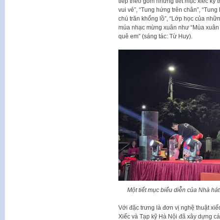
tiếp theo gồm những tiết mục xiếc kỹ t
vui vẻ”, “Tung hứng trên chân”, “Tung
chú trăn khổng lồ”, “Lớp học của nhữ
múa nhạc mừng xuân như “Mùa xuân tr
quê em” (sáng tác: Từ Huy).
Một tiết mục biểu diễn của Nhà há
Với đặc trưng là đơn vị nghệ thuật xi
Xiếc và Tạp kỹ Hà Nội đã xây dựng các