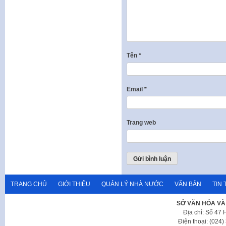
Tên
*
Email
*
Trang web
TRANG CHỦ
GIỚI THIỆU
QUẢN LÝ NHÀ NƯỚC
VĂN BẢN
TIN 
SỞ VĂN HÓA VÀ
Địa chỉ: Số 47
Điện thoại: (024