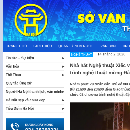
Skip
to
content
TRANG CHỦ
GIỚI THIỆU
QUẢN LÝ NHÀ NƯỚC
VĂN BẢN
TIN 
14 Tháng 2, 2026
NGHỆ THUẬT
Tin tức – Sự kiện
Nhà hát Nghệ thuật Xiếc 
Văn hóa
trình nghệ thuật mừng Đ
Thể Thao
Quy tắc ứng xử
Nhằm phục vụ Nhân dân Thủ đô vui X
(từ 21h00 đến 23h00 đêm Giao thừa),
Người Hà Nội thanh lịch, văn minh
chức 02 chương trình nghệ thuật đặc
Hà Nội đẹp và chưa đẹp
Tiêu điểm Hà Nội