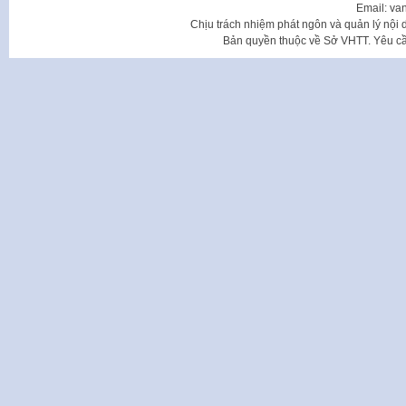
Email: va
Chịu trách nhiệm phát ngôn và quản lý nộ
Bản quyền thuộc về Sở VHTT. Yêu cầu 