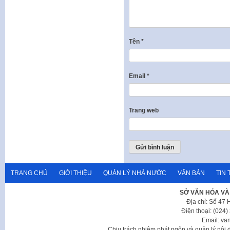
Tên
*
Email
*
Trang web
TRANG CHỦ
GIỚI THIỆU
QUẢN LÝ NHÀ NƯỚC
VĂN BẢN
TIN 
SỞ VĂN HÓA VÀ
Địa chỉ: Số 47
Điện thoại: (024
Email: va
Chịu trách nhiệm phát ngôn và quản lý nộ