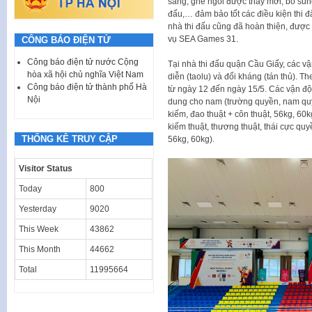
sáng, ghế ngồi được thay mới, bổ sung 
đấu,… đảm bảo tốt các điều kiện thi
nhà thi đấu cũng đã hoàn thiện, được 
vụ SEA Games 31.
CÔNG BÁO ĐIỆN TỬ
Công báo điện tử nước Cộng
Tại nhà thi đấu quận Cầu Giấy, các vậ
hòa xã hội chủ nghĩa Việt Nam
diễn (taolu) và đối kháng (tán thủ). 
Công báo điện tử thành phố Hà
từ ngày 12 đến ngày 15/5. Các vận độn
Nội
dung cho nam (trường quyền, nam quy
kiếm, đao thuật + côn thuật, 56kg, 60
kiếm thuật, thương thuật, thái cực quy
THỐNG KÊ TRUY CẬP
56kg, 60kg).
Visitor Status
Today
800
Yesterday
9020
This Week
43862
This Month
44662
Total
11995664