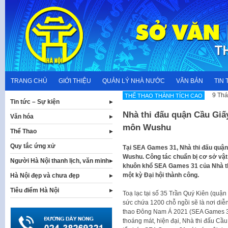
Skip
to
content
TRANG CHỦ
GIỚI THIỆU
QUẢN LÝ NHÀ NƯỚC
VĂN BẢN
TIN 
9 Thá
THẾ THAO THÀNH TÍCH CAO
Tin tức – Sự kiện
Nhà thi đấu quận Cầu Giấy
Văn hóa
môn Wushu
Thể Thao
Quy tắc ứng xử
Tại SEA Games 31, Nhà thi đấu quận
Wushu. Công tác chuẩn bị cơ sở vật
Người Hà Nội thanh lịch, văn minh
khuôn khổ SEA Games 31 của Nhà thi
một kỳ Đại hội thành công.
Hà Nội đẹp và chưa đẹp
Tiêu điểm Hà Nội
Toạ lạc tại số 35 Trần Quý Kiên (quận
sức chứa 1200 chỗ ngồi sẽ là nơi diễn
thao Đông Nam Á 2021 (SEA Games 31) 
thoáng mát, hiện đại, Nhà thi đấu Cầu 