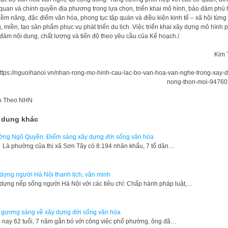
 quan và chính quyền địa phương trong lựa chọn, triển khai mô hình, bảo đảm phù
tiềm năng, đặc điểm văn hóa, phong tục tập quán và điều kiện kinh tế – xã hội từng
, miền, tạo sản phẩm phục vụ phát triển du lịch. Việc triển khai xây dựng mô hình 
đảm nội dung, chất lượng và tiến độ theo yêu cầu của Kế hoạch./.
Kim 
ttps://nguoihanoi.vn/nhan-rong-mo-hinh-cau-lac-bo-van-hoa-van-nghe-trong-xay-
nong-thon-moi-94760
o
Theo NHN
 dung khác
ng Ngô Quyền: Điểm sáng xây dựng đời sống văn hóa
phường của thị xã Sơn Tây có 8.194 nhân khẩu, 7 tổ dân…
dựng người Hà Nội thanh lịch, văn minh
dựng nếp sống người Hà Nội với các tiêu chí: Chấp hành pháp luật,…
 gương sáng về xây dựng đời sống văn hóa
 nay 62 tuổi, 7 năm gắn bó với công việc phố phường, ông đã…