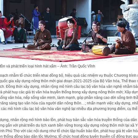
tồn và phát triển loại hình hát xẩm – Ảnh: Trần Quốc Vĩnh
oạch nhằm tổ chức triển khai đồng bộ, hiệu quả các nhiệm vụ thuộc Chương trình
 quốc gia xây dựng nông thôn mới giai đoạn 2021-2025 của Bộ Văn hóa, Thể thao 
ịch. Đồng thời xây dựng, nhân rộng mô hình câu lạc bộ văn hóa văn nghệ nhằm b
và phát huy các giá trị văn hóa truyền thống trong xây dựng nông thôn mới; Xây dự
sống văn hóa, nếp sống văn minh, lành mạnh, góp phần nâng cao đời sống tinh th
năng sáng tạo văn hóa của người dân nông thôn…; nhấn mạnh việc xây dựng, nh
 các mô hình câu lạc bộ văn hóa văn nghệ tại nhiều địa phương trọng điểm, cụ thể
dựng, nhân rộng mô hình bảo tồn, phát huy bản sắc văn hóa truyền thống của dân 
g gắn với phát triển du lịch xanh bền vững trong xây dựng nông thôn mới tại xã 
 tỉnh Phú Thọ với các nội dung như tổ chức tập huấn bảo tồn, phát huy giá trị văn hó
ền thống đồng bào dân tộc Mường; tổ chức hoạt động tuyên truyền cổ động trực qu