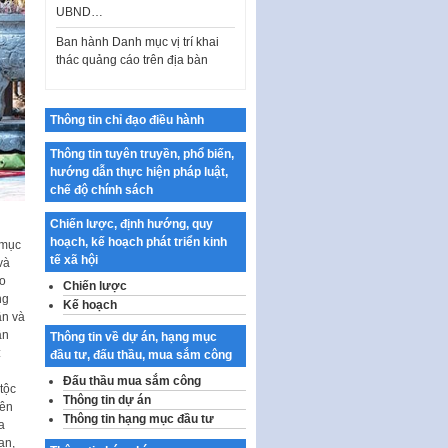
Ban hành Danh mục vị trí khai
thác quảng cáo trên địa bàn
thành phố Hà Nội
Kế hoạch Tổ chức Cuộc thi
chính luận về bảo vệ nền tảng tư
tưởng của Đảng…
Thông tin chỉ đạo điều hành
Công bố công khai dự toán kinh
Thông tin tuyên truyền, phổ biến,
phí xây dựng pháp luật, hoàn
hướng dẫn thực hiện pháp luật,
thiện thể chế, chính…
chế độ chính sách
Quy định về nghiên cứu, ứng
Chiến lược, định hướng, quy
dụng khoa học, công nghệ, đổi
hoạch, kế hoạch phát triển kinh
 mục
mới sáng tạo và chuyển…
tế xã hội
và
Quy định chi tiết và hướng dẫn
ảo
Chiến lược
thi hành một số điều của Luật Lý
ng
Kế hoạch
lịch tư…
ần và
ân
Thông tin về dự án, hạng mục
Sửa đổi, bổ sung một số nội
:
đầu tư, đấu thầu, mua sắm công
dung tại Nghị quyết số 30/NQ-
Đấu thầu mua sắm công
CP ngày 24 tháng 02…
tộc
Thông tin dự án
Yên
Ban hành Chương trình hành
Thông tin hạng mục đầu tư
a
động của Chính phủ thực hiện
an,