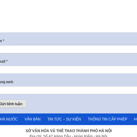
ên
*
ail
*
ang web
NHÀ NƯỚC
VĂN BẢN
TIN TỨC – SỰ KIỆN
THÔNG TIN CẤP PHÉP
H
SỞ VĂN HÓA VÀ THỂ THAO THÀNH PHỐ HÀ NỘI
Địa chỉ: Số 47 Hàng Dầu - Hoàn Kiếm - Hà Nội