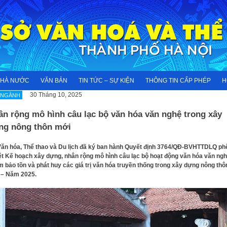
NHÀ NƯỚC
VĂN BẢN
TIN TỨC – SỰ KIỆN
THÔNG TIN CẤP PHÉP
H
30 Tháng 10, 2025
 NGÀNH
ân rộng mô hình câu lạc bộ văn hóa văn nghệ trong xây
ng nông thôn mới
ăn hóa, Thể thao và Du lịch đã ký ban hành Quyết định 3764/QÐ-BVHTTDLQ ph
t Kế hoạch xây dựng, nhân rộng mô hình câu lạc bộ hoạt động văn hóa văn ng
 bảo tồn và phát huy các giá trị văn hóa truyền thống trong xây dựng nông thô
 – Năm 2025.