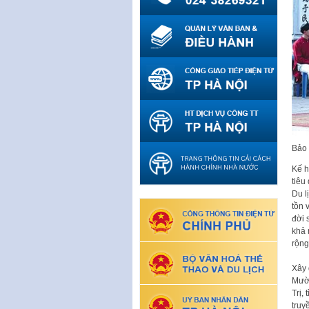
Bảo 
Kế h
tiêu
Du l
tồn 
đời 
khả 
rộng
Xây 
Mườn
Trị,
truy