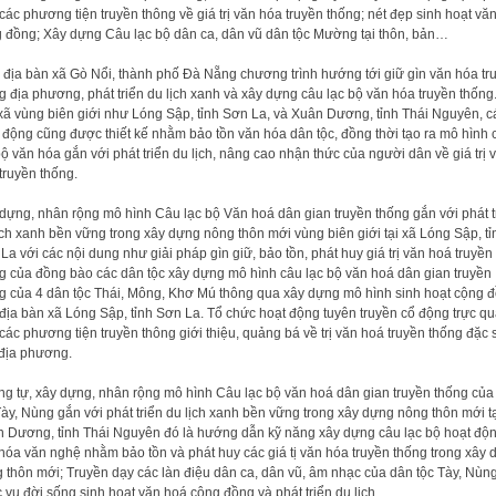
 các phương tiện truyền thông về giá trị văn hóa truyền thống; nét đẹp sinh hoạt vă
 đồng; Xây dựng Câu lạc bộ dân ca, dân vũ dân tộc Mường tại thôn, bản…
 địa bàn xã Gò Nổi, thành phố Đà Nẵng chương trình hướng tới giữ gìn văn hóa tr
g địa phương, phát triển du lịch xanh và xây dựng câu lạc bộ văn hóa truyền thống.
xã vùng biên giới như Lóng Sập, tỉnh Sơn La, và Xuân Dương, tỉnh Thái Nguyên, c
 động cũng được thiết kế nhằm bảo tồn văn hóa dân tộc, đồng thời tạo ra mô hình 
bộ văn hóa gắn với phát triển du lịch, nâng cao nhận thức của người dân về giá trị 
truyền thống.
dựng, nhân rộng mô hình Câu lạc bộ Văn hoá dân gian truyền thống gắn với phát t
ịch xanh bền vững trong xây dựng nông thôn mới vùng biên giới tại xã Lóng Sập, tỉ
La với các nội dung như giải pháp gìn giữ, bảo tồn, phát huy giá trị văn hoá truyền
g của đồng bào các dân tộc xây dựng mô hình câu lạc bộ văn hoá dân gian truyền
g của 4 dân tộc Thái, Mông, Khơ Mú thông qua xây dựng mô hình sinh hoạt cộng 
 địa bàn xã Lóng Sập, tỉnh Sơn La. Tổ chức hoạt động tuyên truyền cổ động trực qu
 các phương tiện truyền thông giới thiệu, quảng bá về trị văn hoá truyền thống đặc 
địa phương.
g tự, xây dựng, nhân rộng mô hình Câu lạc bộ văn hoá dân gian truyền thống của
Tày, Nùng gắn với phát triển du lịch xanh bền vững trong xây dựng nông thôn mới tạ
 Dương, tỉnh Thái Nguyên đó là hướng dẫn kỹ năng xây dựng câu lạc bộ hoạt độ
hóa văn nghệ nhằm bảo tồn và phát huy các giá tị văn hóa truyền thống trong xây
 thôn mới; Truyền dạy các làn điệu dân ca, dân vũ, âm nhạc của dân tộc Tày, Nùn
 vụ đời sống sinh hoạt văn hoá cộng đồng và phát triển du lịch…