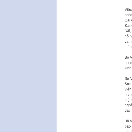
Việc
phát
Cai 
Đảng
“Xã,
hội 
văn 
thôn
Bộ V
quan
kinh
Sở V
Sơn 
viện
hiện
hiệu
nghệ
dạy 
Bộ V
bảo 
câu 