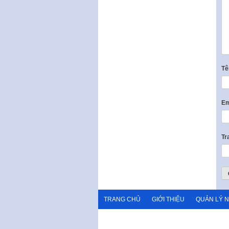
T
Em
Tr
TRANG CHỦ
GIỚI THIỆU
QUẢN LÝ 