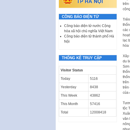
trên
cộng
CÔNG BÁO ĐIỆN TỬ
Trên
thốn
Công báo điện tử nước Cộng
các 
hòa xã hội chủ nghĩa Việt Nam
hoạt
Công báo điện tử thành phố Hà
lạc 
Nội
hóa 
Xây 
THỐNG KÊ TRUY CẬP
du l
Sơn 
Visitor Status
thốn
thốn
Today
5116
trên
Yesterday
8438
trên
của 
This Week
43862
Tươn
This Month
57416
tộc 
Total
12008418
Xuân
văn 
nông
phục