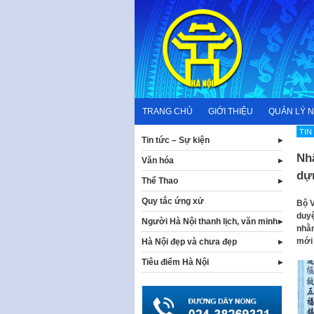
Skip
to
content
TRANG CHỦ
GIỚI THIỆU
QUẢN LÝ 
TIN
Tin tức – Sự kiện
Nh
Văn hóa
dự
Thể Thao
Quy tắc ứng xử
Bộ V
duyệ
Người Hà Nội thanh lịch, văn minh
nhằm
mới
Hà Nội đẹp và chưa đẹp
Tiêu điểm Hà Nội