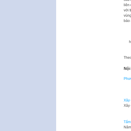
liên
với 
vùng
bảo 
h
The
Nội
Phườ
Là 
Xây 
Xây 
Tấm
​Năm