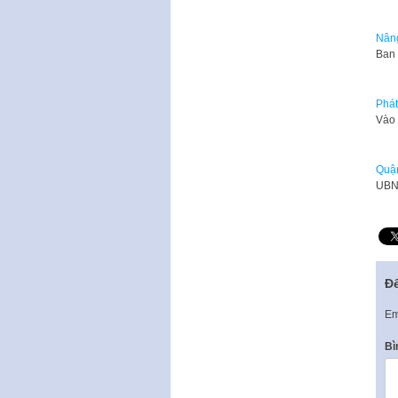
Nâng
Ban 
Phát
Vào 
Quậ
UBND
Để
Em
Bì