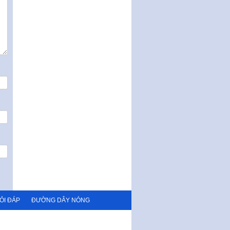
Nghị quyết ban hành quy chế
tiếp công dân của Thường trực
HĐND, đại biểu HĐND thành…
Nghị quyết về một số chính sách
ưu đãi, hỗ trợ phát triển hạ tầng,
tổ chức…
Nghị quyết quy định một số nội
dung và định mức chi quản lý
hoạt động khoa…
Quy định mức tiền phạt đối với
một số hành vi vi phạm hành
chính trong lĩnh…
Phê duyệt Chương trình phát
triển kinh tế số và xã hội số giai
đoạn 2026 -…
ỎI ĐÁP
ĐƯỜNG DÂY NÓNG