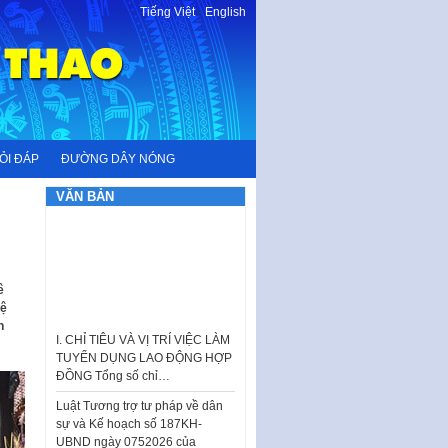
Tiếng Việt
-
English
ỎI ĐÁP
ĐƯỜNG DÂY NÓNG
VĂN BẢN
ê
hệ
I. CHỈ TIÊU VÀ VỊ TRÍ VIỆC LÀM
n
TUYỂN DỤNG LAO ĐỘNG HỢP
ĐỒNG Tổng số chỉ…
Luật Tương trợ tư pháp về dân
sự và Kế hoạch số 187KH-
UBND ngày 0752026 của
UBND…