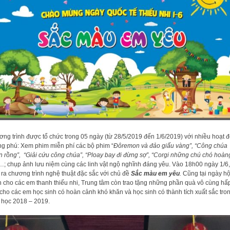
ng trình được tổ chức trong 05 ngày (từ 28/5/2019 đến 1/6/2019) với nhiều hoạt 
g phú: Xem phim miễn phí các bộ phim “
Đôremon và đảo giấu vàng”, “Công chúa
n rồng”, “Giải cứu công chúa”, “Ploay bay đi đừng sợ”, “Corgi những chú chó hoàn
…; chụp ảnh lưu niệm cùng các linh vật ngộ nghĩnh đáng yêu. Vào 18h00 ngày 1/6,
 ra chương trình nghệ thuật đặc sắc với chủ đề
Sắc màu em yêu
.
Cũng tại ngày hộ
 cho các em thanh thiếu nhi, Trung tâm còn trao tặng những phần quà vô cùng hấ
cho các em học sinh có hoàn cảnh khó khăn và học sinh có thành tích xuất sắc tro
học 2018 – 2019.