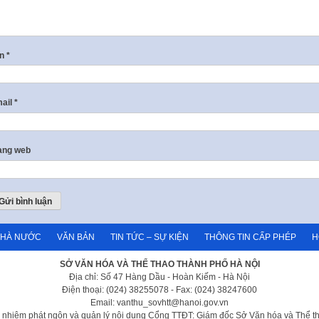
ên
*
ail
*
ang web
NHÀ NƯỚC
VĂN BẢN
TIN TỨC – SỰ KIỆN
THÔNG TIN CẤP PHÉP
H
SỞ VĂN HÓA VÀ THỂ THAO THÀNH PHỐ HÀ NỘI
Địa chỉ: Số 47 Hàng Dầu - Hoàn Kiếm - Hà Nội
Điện thoại: (024) 38255078 - Fax: (024) 38247600
Email: vanthu_sovhtt@hanoi.gov.vn
h nhiệm phát ngôn và quản lý nội dung Cổng TTĐT: Giám đốc Sở Văn hóa và Thể t