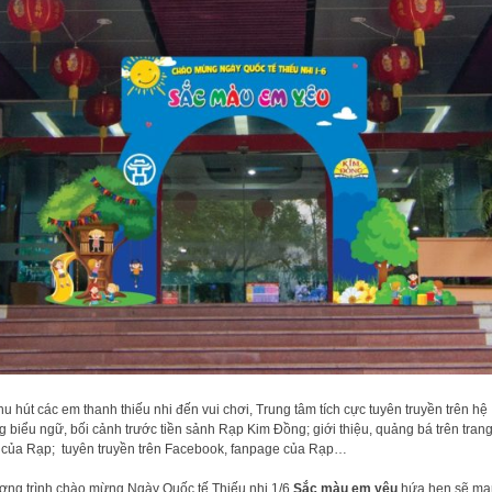
hu hút các em thanh thiếu nhi đến vui chơi, Trung tâm tích cực tuyên truyền trên hệ
g biểu ngữ, bối cảnh trước tiền sảnh Rạp Kim Đồng; giới thiệu, quảng bá trên tran
của Rạp; tuyên truyền trên Facebook, fanpage của Rạp…
ng trình chào mừng Ngày Quốc tế Thiếu nhi 1/6
Sắc màu em yêu
hứa hẹn sẽ ma