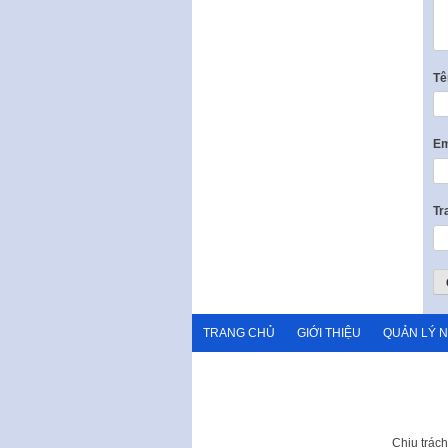
T
Em
Tr
TRANG CHỦ
GIỚI THIỆU
QUẢN LÝ 
Chịu trác