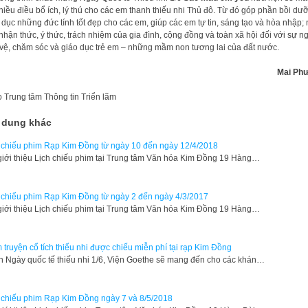
nhiều điều bổ ích, lý thú cho các em thanh thiếu nhi Thủ đô. Từ đó góp phần bồi dư
 dục những đức tính tốt đẹp cho các em, giúp các em tự tin, sáng tạo và hòa nhập;
nhận thức, ý thức, trách nhiệm của gia đình, cộng đồng và toàn xã hội đối với sự n
vệ, chăm sóc và giáo dục trẻ em – những mầm non tương lai của đất nước.
Mai Ph
o
Trung tâm Thông tin Triển lãm
 dung khác
 chiếu phim Rạp Kim Đồng từ ngày 10 đến ngày 12/4/2018
giới thiệu Lịch chiếu phim tại Trung tâm Văn hóa Kim Đồng 19 Hàng…
 chiếu phim Rạp Kim Đồng từ ngày 2 đến ngày 4/3/2017
giới thiệu Lịch chiếu phim tại Trung tâm Văn hóa Kim Đồng 19 Hàng…
 truyện cổ tích thiếu nhi được chiếu miễn phí tại rạp Kim Đồng
 Ngày quốc tế thiếu nhi 1/6, Viện Goethe sẽ mang đến cho các khán…
 chiếu phim Rạp Kim Đồng ngày 7 và 8/5/2018