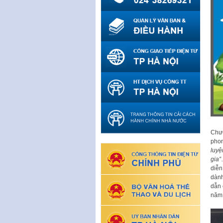
Chươ
phon
luyệ
gia”
diễn
dành
dẫn 
năm 