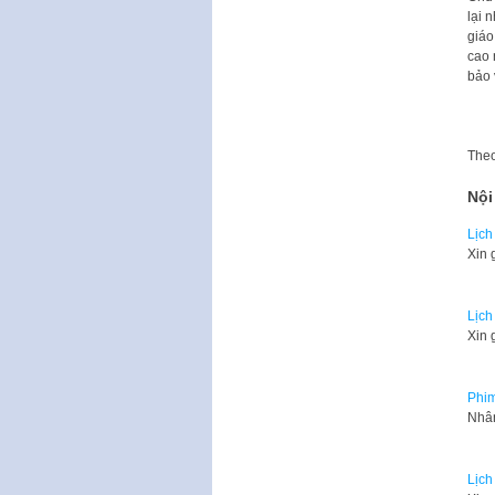
lại 
giáo
cao 
bảo 
The
Nội
Lịch
Xin 
Lịch
Xin 
Phim
Nhân
Lịch