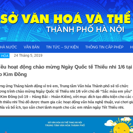
NHÀ NƯỚC
VĂN BẢN
TIN TỨC – SỰ KIỆN
THÔNG TIN CẤP PHÉP
H
24 Tháng 5, 2019
 HÓA
ều hoạt động chào mừng Ngày Quốc tế Thiếu nhi 1/6 tại
p Kim Đồng
g ứng Tháng hành động vì trẻ em, Trung tâm Văn hóa Thành phố sẽ tổ chức
ng trình chào mừng Ngày Quốc tế Thiếu nhi 1/6 với chủ đề “Sắc màu em yêu” 
Kim Đồng (số 19 – Hàng Bài – Hoàn Kiếm), với mục đích tạo điều kiện cho các
h thiếu nhi Thủ đô được tham gia các hoạt động văn hóa nghệ thuật, vui chơi giải
hĩa và bổ ích, tạo sân chơi lành mạnh cho các em nhân ngày Tết Thiếu nhi.