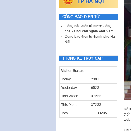
CÔNG BÁO ĐIỆN TỬ
Công báo điện tử nước Cộng
hòa xã hội chủ nghĩa Việt Nam
Công báo điện tử thành phố Hà
Nội
THỐNG KÊ TRUY CẬP
Visitor Status
Today
2391
Yesterday
6523
This Week
37233
This Month
37233
Để t
Total
11988235
thốn
web 
Chươ