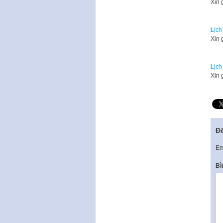
Xin 
Lịch
Xin 
Lịch
Xin 
Để
Em
Bì