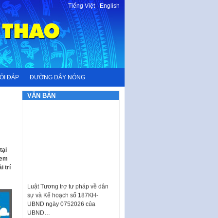
Tiếng Việt
-
English
ỎI ĐÁP
ĐƯỜNG DÂY NÓNG
VĂN BẢN
tại
 em
 trí
Luật Tương trợ tư pháp về dân
sự và Kế hoạch số 187KH-
UBND ngày 0752026 của
UBND…
Ban hành Danh mục vị trí khai