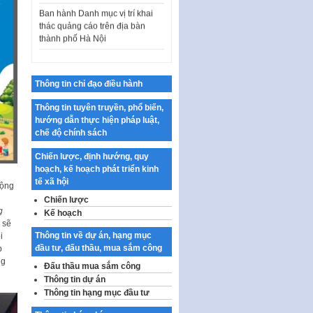
thác quảng cáo trên địa bàn
thành phố Hà Nội
Kế hoạch Tổ chức Cuộc thi
chính luận về bảo vệ nền tảng tư
tưởng của Đảng…
Thông tin chỉ đạo điều hành
Công bố công khai dự toán kinh
phí xây dựng pháp luật, hoàn
Thông tin tuyên truyền, phổ biến,
thiện thể chế, chính…
hướng dẫn thực hiện pháp luật,
chế độ chính sách
Quy định về nghiên cứu, ứng
dụng khoa học, công nghệ, đổi
Chiến lược, định hướng, quy
mới sáng tạo và chuyển…
hoạch, kế hoạch phát triển kinh
tế xã hội
Quy định chi tiết và hướng dẫn
động
thi hành một số điều của Luật Lý
Chiến lược
lịch tư…
g
Kế hoạch
 sẽ
Sửa đổi, bổ sung một số nội
Thông tin về dự án, hạng mục
i
dung tại Nghị quyết số 30/NQ-
đầu tư, đấu thầu, mua sắm công
p
CP ngày 24 tháng 02…
ng
Đấu thầu mua sắm công
Ban hành Chương trình hành
Thông tin dự án
động của Chính phủ thực hiện
Thông tin hạng mục đầu tư
Nghị quyết số 02-NQ/TW ngày