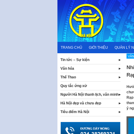
Skip
to
content
TRANG CHỦ
GIỚI THIỆU
QUẢN LÝ 
VĂN
Tin tức – Sự kiện
Nhi
Văn hóa
Rạ
Thể Thao
Quy tắc ứng xử
Hưởn
chươ
Người Hà Nội thanh lịch, văn minh
Rạp 
than
Hà Nội đẹp và chưa đẹp
ý ng
Tiêu điểm Hà Nội