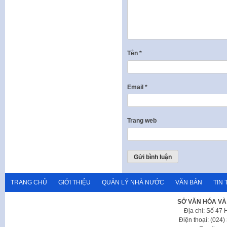
Tên
*
Email
*
Trang web
TRANG CHỦ
GIỚI THIỆU
QUẢN LÝ NHÀ NƯỚC
VĂN BẢN
TIN 
SỞ VĂN HÓA VÀ
Địa chỉ: Số 47
Điện thoại: (024