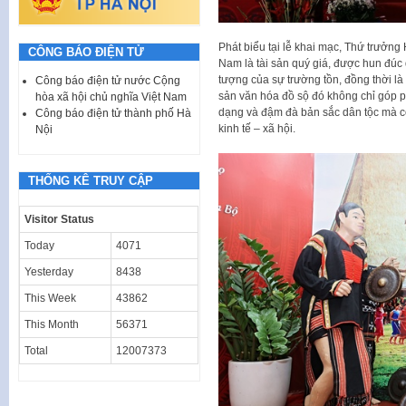
Phát biểu tại lễ khai mạc, Thứ trưở
CÔNG BÁO ĐIỆN TỬ
Nam là tài sản quý giá, được hun đú
tượng của sự trường tồn, đồng thời là 
Công báo điện tử nước Cộng
sản văn hóa đồ sộ đó không chỉ góp 
hòa xã hội chủ nghĩa Việt Nam
dạng và đậm đà bản sắc dân tộc mà còn
Công báo điện tử thành phố Hà
kinh tế – xã hội.
Nội
THỐNG KÊ TRUY CẬP
Visitor Status
Today
4071
Yesterday
8438
This Week
43862
This Month
56371
Total
12007373