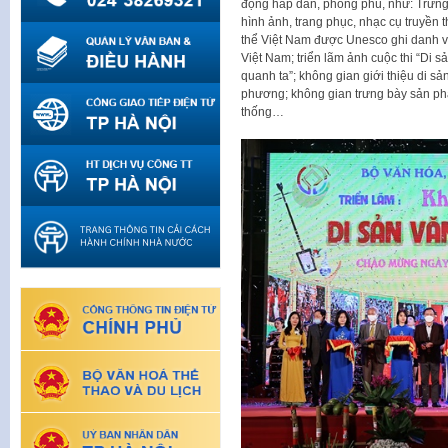
động hấp dẫn, phong phú, như: Trưng 
hình ảnh, trang phục, nhạc cụ truyền th
thể Việt Nam được Unesco ghi danh và 
Việt Nam; triển lãm ảnh cuộc thi “Di s
quanh ta”; không gian giới thiệu di sả
phương; không gian trưng bày sản ph
thống…