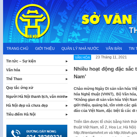
Skip
to
content
TRANG CHỦ
GIỚI THIỆU
QUẢN LÝ NHÀ NƯỚC
VĂN BẢN
TIN 
23 Tháng 11, 2021
VĂN HÓA
Tin tức – Sự kiện
Nhiều hoạt động đặc sắc t
Văn hóa
Nam’
Thể Thao
Quy tắc ứng xử
Chào mừng Ngày Di sản văn hóa Việt 
hóa Nghệ thuật (VHNT), Bộ Văn hóa, 
Người Hà Nội thanh lịch, văn minh
“Không gian di sản văn hóa Việt Nam
giới thiệu, quảng bá, tôn vinh các gi
Hà Nội đẹp và chưa đẹp
đáo của Việt Nam, đặc biệt là các 
Tiêu điểm Hà Nội
Triển lãm được tổ chức bằng hình thức
thuật Việt Nam, số 2, Hoa Lư, Hà Nội) 
http://trienlamvhnt.vn và http://dsvh.g