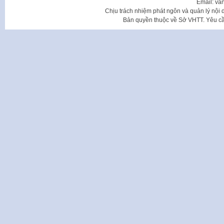
Email: va
Chịu trách nhiệm phát ngôn và quản lý nộ
Bản quyền thuộc về Sở VHTT. Yêu cầu 