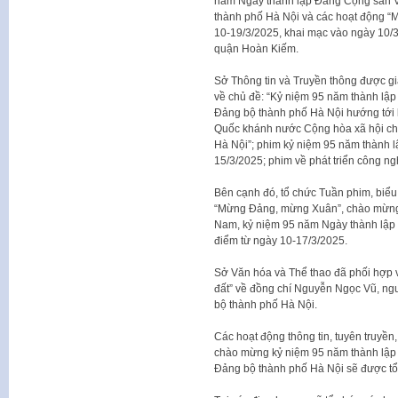
năm Ngày thành lập Đảng Cộng sản V
thành phố Hà Nội và các hoạt động “
10-19/3/2025, khai mạc vào ngày 10/3
quận Hoàn Kiếm.
Sở Thông tin và Truyền thông được g
về chủ đề: “Kỷ niệm 95 năm thành lậ
Đảng bộ thành phố Hà Nội hướng tới
Quốc khánh nước Cộng hòa xã hội chủ
Hà Nội”; phim kỷ niệm 95 năm thành 
15/3/2025; phim về phát triển công n
Bên cạnh đó, tổ chức Tuần phim, biểu
“Mừng Đảng, mừng Xuân”, chào mừng 
Nam, kỷ niệm 95 năm Ngày thành lập 
điểm từ ngày 10-17/3/2025.
Sở Văn hóa và Thể thao đã phối hợp v
đất” về đồng chí Nguyễn Ngọc Vũ, ngu
bộ thành phố Hà Nội.
Các hoạt động thông tin, tuyên truyền,
chào mừng kỷ niệm 95 năm thành lập
Đảng bộ thành phố Hà Nội sẽ được tổ