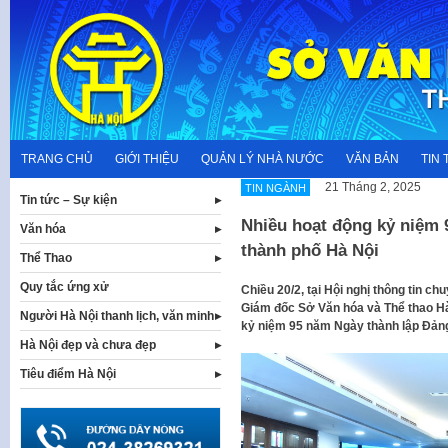
Skip
to
content
TRANG CHỦ
GIỚI THIỆU
QUẢN LÝ NHÀ NƯỚC
VĂN BẢN
TIN 
21 Tháng 2, 2025
TIN NGÀNH
Tin tức – Sự kiện
Nhiều hoạt động kỷ niệm 
Văn hóa
thành phố Hà Nội
Thể Thao
Quy tắc ứng xử
Chiều 20/2, tại Hội nghị thông tin c
Giám đốc Sở Văn hóa và Thể thao Hà 
Người Hà Nội thanh lịch, văn minh
kỷ niệm 95 năm Ngày thành lập Đảng
Hà Nội đẹp và chưa đẹp
Tiêu điểm Hà Nội