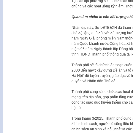
Tại các địa phương sẽ tổ chức các hoạ
chúng và các hoạt động kỷ niệm. Thời
Quan tâm chăm lo các đối tượng chí
Nhân dịp này, Sở LĐTB&XH đã tham 
chế độ tặng quà đối với đối tượng hư
năm Ngày Giải phóng miền Nam thống 
năm Quốc khánh nước Cộng hòa xã hội
niệm 95 năm Ngày thành lập Đảng bộ 
trình HĐND Thành phố thông qua tại
Thành phố sẽ tổ chức biên soạn cuốn
2000 đến nay”; xây dựng Đề án và tổ 
Hà Nội” để tuyên truyền, giáo dục về 
quyền và Nhân dân Thủ đô.
Thành phố cũng sẽ tổ chức các hoạt độn
mạng trên địa bàn, góp phần tăng cư
công tác giáo dục truyền thống cho cá
hệ trẻ.
Trong tháng 3/2025, Thành phố cũng s
đình chính sách, người có công tiêu bi
chính sách an sinh xã hội, nhất là cá