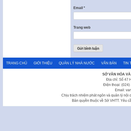
Email
*
Trang web
TRANG CHỦ
GIỚI THIỆU
QUẢN LÝ NHÀ NƯỚC
VĂN BẢN
TIN 
SỞ VĂN HÓA VÀ
Địa chỉ: Số 47
Điện thoại: (024
Email: va
Chịu trách nhiệm phát ngôn và quản lý nộ
Bản quyền thuộc về Sở VHTT. Yêu cầu 