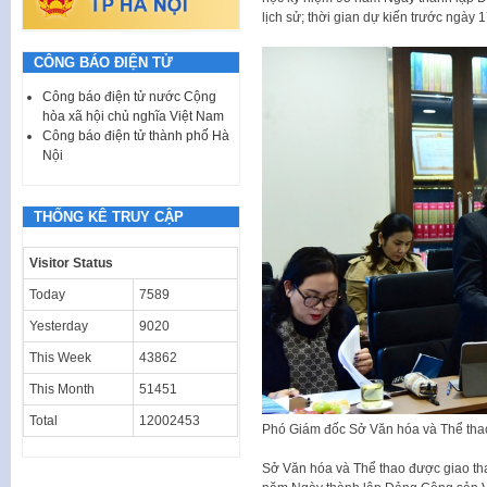
lịch sử; thời gian dự kiến trước ngày 
CÔNG BÁO ĐIỆN TỬ
Công báo điện tử nước Cộng
hòa xã hội chủ nghĩa Việt Nam
Công báo điện tử thành phố Hà
Nội
THỐNG KÊ TRUY CẬP
Visitor Status
Today
7589
Yesterday
9020
This Week
43862
This Month
51451
Total
12002453
Phó Giám đốc Sở Văn hóa và Thể thao 
Sở Văn hóa và Thể thao được giao th