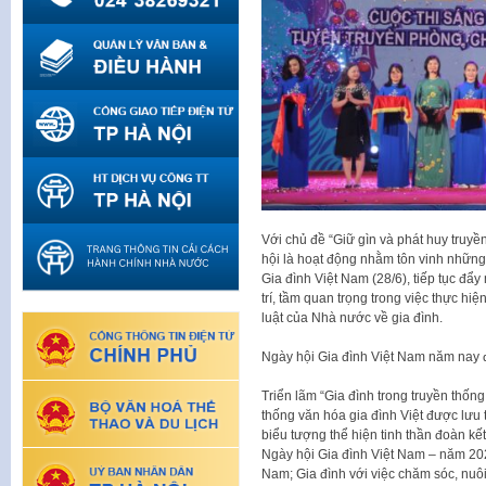
Với chủ đề “Giữ gìn và phát huy truyề
hội là hoạt động nhằm tôn vinh những 
Gia đình Việt Nam (28/6), tiếp tục đẩy
trí, tầm quan trọng trong việc thực h
luật của Nhà nước về gia đình.
Ngày hội Gia đình Việt Nam năm nay 
Triển lãm “Gia đình trong truyền thống
thống văn hóa gia đình Việt được lưu 
biểu tượng thể hiện tinh thần đoàn kế
Ngày hội Gia đình Việt Nam – năm 202
Nam; Gia đình với việc chăm sóc, nuôi