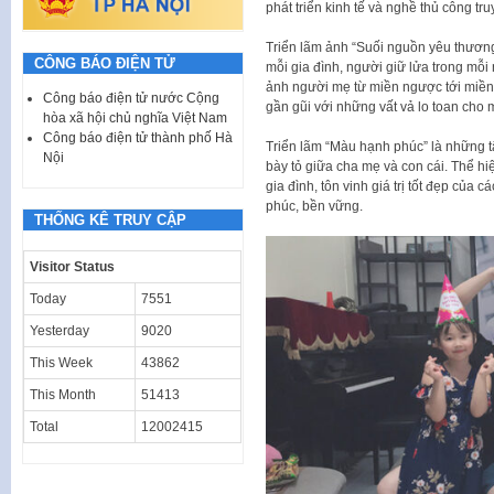
phát triển kinh tế và nghề thủ công tr
Triển lãm ảnh “Suối nguồn yêu thương”
CÔNG BÁO ĐIỆN TỬ
mỗi gia đình, người giữ lửa trong mỗ
ảnh người mẹ từ miền ngược tới miền 
Công báo điện tử nước Cộng
gần gũi với những vất vả lo toan cho 
hòa xã hội chủ nghĩa Việt Nam
Công báo điện tử thành phố Hà
Triển lãm “Màu hạnh phúc” là những t
Nội
bày tỏ giữa cha mẹ và con cái. Thể hiệ
gia đình, tôn vinh giá trị tốt đẹp của
phúc, bền vững.
THỐNG KÊ TRUY CẬP
Visitor Status
Today
7551
Yesterday
9020
This Week
43862
This Month
51413
Total
12002415