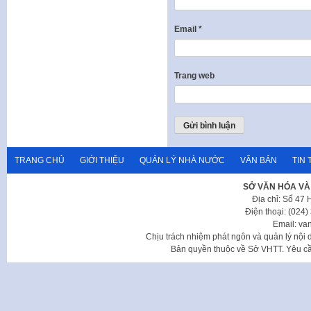
Email
*
Trang web
TRANG CHỦ
GIỚI THIỆU
QUẢN LÝ NHÀ NƯỚC
VĂN BẢN
TIN 
SỞ VĂN HÓA VÀ
Địa chỉ: Số 47
Điện thoại: (024
Email: va
Chịu trách nhiệm phát ngôn và quản lý nộ
Bản quyền thuộc về Sở VHTT. Yêu cầu 