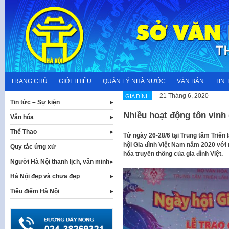
Skip
to
content
TRANG CHỦ
GIỚI THIỆU
QUẢN LÝ NHÀ NƯỚC
VĂN BẢN
TIN 
21 Tháng 6, 2020
GIA ĐÌNH
Tin tức – Sự kiện
Nhiều hoạt động tôn vinh g
Văn hóa
Thể Thao
Từ ngày 26-28/6 tại Trung tâm Triển
hội Gia đình Việt Nam năm 2020 với 
Quy tắc ứng xử
hóa truyền thống của gia đình Việt.
Người Hà Nội thanh lịch, văn minh
Hà Nội đẹp và chưa đẹp
Tiêu điểm Hà Nội