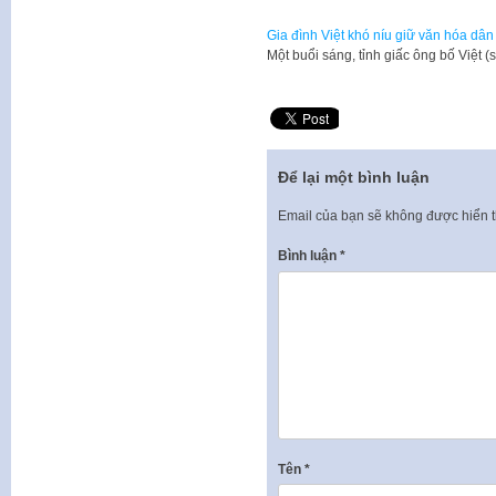
Gia đình Việt khó níu giữ văn hóa dân 
​Một buổi sáng, tỉnh giấc ông bố Việt (
Để lại một bình luận
Email của bạn sẽ không được hiển t
Bình luận
*
Tên
*