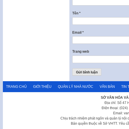
Tên
*
Email
*
Trang web
TRANG CHỦ
GIỚI THIỆU
QUẢN LÝ NHÀ NƯỚC
VĂN BẢN
TIN 
SỞ VĂN HÓA VÀ
Địa chỉ: Số 47
Điện thoại: (024
Email: va
Chịu trách nhiệm phát ngôn và quản lý nộ
Bản quyền thuộc về Sở VHTT. Yêu cầu 