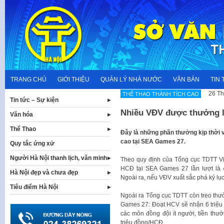
Skip
to
content
TRANG CHỦ
GIỚI THIỆU
QUẢN LÝ NHÀ NƯỚC
VĂN BẢN
TIN 
26 Th
THẾ THAO THÀNH TÍCH CAO
Tin tức – Sự kiện
Nhiều VĐV được thưởng 
Văn hóa
Thể Thao
​Đây là những phần thưởng kịp thời
cao tại SEA Games 27.
Quy tắc ứng xử
Người Hà Nội thanh lịch, văn minh
​Theo quy định của Tổng cục TDTT 
HCĐ tại SEA Games 27 lần lượt là 45
Hà Nội đẹp và chưa đẹp
Ngoài ra, nếu VĐV xuất sắc phá kỷ lụ
Tiêu điểm Hà Nội
Ngoài ra Tổng cục TDTT còn treo thư
Games 27: Đoạt HCV sẽ nhận 6 triệu 
các môn đồng đội ít người, tiền thư
triệu đồng/HCĐ.