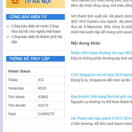
SE​​​A Games (45 triệu đồng theo quy
Bình đã nhận tổng cộng 104 triệu đồn
Với thành tích xuất sắc đã giành đượ
CÔNG BÁO ĐIỆN TỬ
địch SEA Games của ngành, địa phư
Công báo điện tử nước Cộng
đua tài ở Myanmar. Đây cũng là ph
hòa xã hội chủ nghĩa Việt Nam
miệt mài luyện tập để mang vinh quan
Công báo điện tử thành phố Hà
Nội
Nội dung khác
Nhiều VĐV được thưởng lớn sau SE
​Đây là những phần thưởng kịp thời
THỐNG KÊ TRUY CẬP
Visitor Status
Chờ Singapore với lời hứa SEA Game
Today
411
​Đáng lý ra, Singapore đến hẹn lại l
Yesterday
9020
Đua thuyền Việt mang tầm thế giới s
This Week
43862
​Nguyên vụ trưởng Vụ thể thao thành
This Month
44273
Total
11995275
Hà Thanh nén đau giành 3 HCV SEA
​Chấn thương, đối thủ cạnh tranh mạn