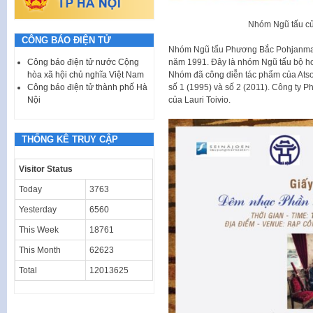
Nhóm Ngũ tấu c
CÔNG BÁO ĐIỆN TỬ
Nhóm Ngũ tấu Phương Bắc Pohjanmaa
năm 1991. Đây là nhóm Ngũ tấu bộ hơ
Công báo điện tử nước Cộng
Nhóm đã công diễn tác phẩm của Atso 
hòa xã hội chủ nghĩa Việt Nam
số 1 (1995) và số 2 (2011). Công ty P
Công báo điện tử thành phố Hà
của Lauri Toivio.
Nội
THỐNG KÊ TRUY CẬP
Visitor Status
Today
3763
Yesterday
6560
This Week
18761
This Month
62623
Total
12013625