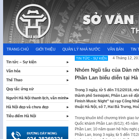
Skip
to
content
TRANG CHỦ
GIỚI THIỆU
QUẢN LÝ NHÀ NƯỚC
VĂN BẢN
TIN 
4 Tháng 12, 20
TIN TỨC - SỰ KIỆN
Tin tức – Sự kiện
Nhóm Ngũ tấu của Dàn nhạ
Văn hóa
Phần Lan biểu diễn tại Hà
Thể Thao
Quy tắc ứng xử
Trong 3 ngày, từ 5 đến 7/12/2018, 
thành phố Seinäjoki, Phần Lan sẽ đặ
Người Hà Nội thanh lịch, văn minh
Finish Music Night” tại rạp Công Nh
thuật Hà Nội, số 7, Hai Bà Trưng, Ho
Hà Nội đẹp và chưa đẹp
Tiêu điểm Hà Nội
Trong khuôn khổ chương trình giao lư
Quốc khánh Phần Lan (6/12); 45 năm N
Phần Lan; 10 năm quan hệ hữu nghị 
Phần Lan, trong 3 ngày, từ 5 đến 7/