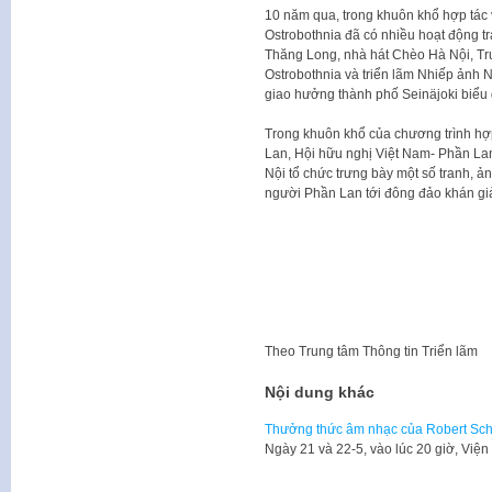
10 năm qua, trong khuôn khổ hợp tác
Ostrobothnia đã có nhiều hoạt động t
Thăng Long, nhà hát Chèo Hà Nội, T
Ostrobothnia và triển lãm Nhiếp ảnh
giao hưởng thành phố Seinäjoki biểu d
Trong khuôn khổ của chương trình hợp
Lan, Hội hữu nghị Việt Nam- Phần La
Nội tổ chức trưng bày một số tranh, ả
người Phần Lan tới đông đảo khán g
Theo
Trung tâm Thông tin Triển lãm
Nội dung khác
Thưởng thức âm nhạc của Robert Sc
Ngày 21 và 22-5, vào lúc 20 giờ, Vi