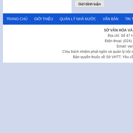
TRANG CHỦ
GIỚI THIỆU
QUẢN LÝ NHÀ NƯỚC
VĂN BẢN
TIN 
SỞ VĂN HÓA VÀ
Địa chỉ: Số 47
Điện thoại: (024
Email: va
Chịu trách nhiệm phát ngôn và quản lý nộ
Bản quyền thuộc về Sở VHTT. Yêu cầu 