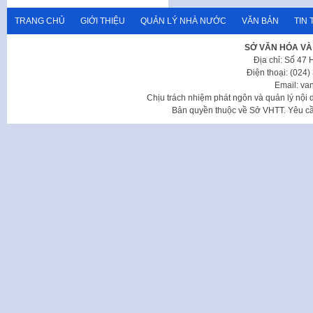
TRANG CHỦ
GIỚI THIỆU
QUẢN LÝ NHÀ NƯỚC
VĂN BẢN
TIN 
SỞ VĂN HÓA VÀ
Địa chỉ: Số 47
Điện thoại: (024
Email: va
Chịu trách nhiệm phát ngôn và quản lý nộ
Bản quyền thuộc về Sở VHTT. Yêu cầu 