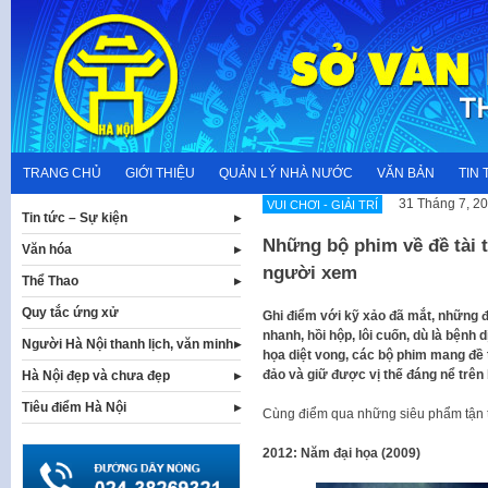
Skip
to
content
TRANG CHỦ
GIỚI THIỆU
QUẢN LÝ NHÀ NƯỚC
VĂN BẢN
TIN 
31 Tháng 7, 2
VUI CHƠI - GIẢI TRÍ
Tin tức – Sự kiện
Những bộ phim về đề tài t
Văn hóa
người xem
Thể Thao
Quy tắc ứng xử
Ghi điểm với kỹ xảo đã mắt, những 
nhanh, hồi hộp, lôi cuốn, dù là bệnh 
Người Hà Nội thanh lịch, văn minh
họa diệt vong, các bộ phim mang đề 
đảo và giữ được vị thế đáng nể trên
Hà Nội đẹp và chưa đẹp
Tiêu điểm Hà Nội
Cùng điểm qua những siêu phẩm tận th
2012: Năm đại họa (2009)