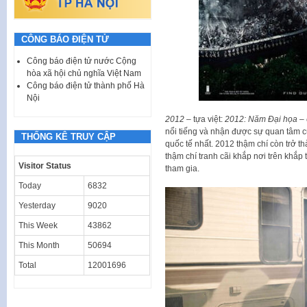
CÔNG BÁO ĐIỆN TỬ
Công báo điện tử nước Cộng
hòa xã hội chủ nghĩa Việt Nam
Công báo điện tử thành phố Hà
Nội
2012
– tựa việt:
2012: Năm Đại họa –
nổi tiếng và nhận được sự quan tâm 
THỐNG KÊ TRUY CẬP
quốc tế nhất. 2012 thậm chí còn trở th
thậm chí tranh cãi khắp nơi trên khắp
Visitor Status
tham gia.
Today
6832
Yesterday
9020
This Week
43862
This Month
50694
Total
12001696