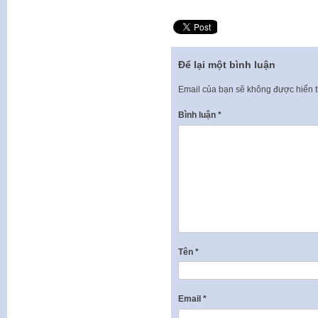
Để lại một bình luận
Email của bạn sẽ không được hiển t
Bình luận
*
Tên
*
Email
*