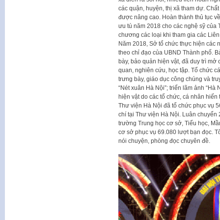
các quận, huyện, thị xã tham dự. Chất
được nâng cao. Hoàn thành thủ tục về
ưu tú năm 2018 cho các nghệ sỹ của T
chương các loại khi tham gia các Liê
Năm 2018, Sở tổ chức thực hiện các 
theo chỉ đạo của UBND Thành phố. Bảo
bày, bảo quản hiện vật, đã duy trì mở
quan, nghiên cứu, học tập. Tổ chức c
trưng bày, giáo dục công chúng và tru
“Nét xuân Hà Nội”; triển lãm ảnh “Hà N
hiện vật do các tổ chức, cá nhân hiế
Thư viện Hà Nội đã tổ chức phục vụ 56
chí tại Thư viện Hà Nội. Luân chuyển 
trường Trung học cơ sở, Tiểu học, Mầm 
cơ sở phục vụ 69.080 lượt bạn đọc. Tổ
nói chuyện, phòng đọc chuyên đề.