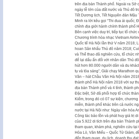
trên địa bàn Thành phố. Ngoài ra Sở 
ngày lễ lớn của đất nước và Thủ đô tr
Tết Dương lịch, Tết Nguyên đán Mậu 
Minh ra lời kêu gọi “Thi đua ái quốc; 
chỉnh địa giới hành chính thành phố H
Bên cạnh việc duy trì, tiếp tục tổ chứ
Chương trình hòa nhạc Vietnam Airlin
Quốc tế Hà Nội lần thứ V năm 2018; Li
hoan Sân khấu Thủ đô năm 2018; Cuộ
và Thể thao đã nghiên cứu, tổ chức n
để lại dấu ấn đối với nhân dân Thủ đ
hút hơn 80.000 người dân và du khách
tụ và tỏa sáng”, Giải chạy Marathon q
Văn – hát Chầu Văn Hà Nội năm 2018.
thành phố Hà Nội năm 2018 với sự tha
địa bàn Thành phố và 4 tỉnh, thành phố
Đặc biệt, Sở đã phối hợp tổ chức thàn
Kiếm, trong đó có 07 sự kiện, chương
miền, thành phố khác trên cả nước nga
nước tại Hà Nội như: Ngày văn hóa An
Công tác bảo tồn và phát huy giá trị di
của 5.922 di tích trên địa bàn Thành 
tham quan, khám phá, nghiên cứu tại 03
Hỏa Lò, Văn Miếu – Quốc Tử Giám, đề
đến tham quan, du lịch, doanh thu đạt