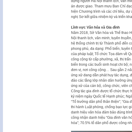
dựng người Hà Nội thanh lịch, văn min
án được giao. Tham mưu Ban Chỉ đạo 
hiện Chương trình và các chỉ tiêu, dự 
nghị Sơ kết giữa nhiệm kỳ và triển kh
Lĩnh vực Văn hóa và Gia đình
Năm 2018, Sở Văn hóa và Thể thao Hà
Nội thanh lịch, văn minh; tuyên truyền
hệ thống chính trị từ Thành phố đến c
phong phú, đa dạng: Phổ biến, tuyên 
của pháp luật; Tổ chức Tọa đàm về Quy
công cộng từ cấp phường, xã, thị trấn
biến trong các buổi sinh hoạt chi bộ; n
đơn vị, nơi công cộng… Sau gần 2 năm
ứng xử đang dần phát huy tác dụng, đ
đảo các tầng lớp nhân dân hưởng ứng, 
ứng xử của cán bộ, công chức, viên ch
Công tác gia đình được tổ chức thực 
kỷ niệm ngày Quốc tế Hạnh phúc; Ngà
“Tổ trưởng dân phố thân thiện”; “Gia 
thi hành Luật phòng, chống bạo lực gi
danh hiệu văn hóa đảm bảo đúng trìn
công nhận danh hiệu “Gia đình văn h
hóa”; 70.5% tổ dân phố được công nh