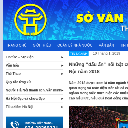
Skip
to
content
TRANG CHỦ
GIỚI THIỆU
QUẢN LÝ NHÀ NƯỚC
VĂN BẢN
TIN 
10 Tháng 1, 2019
TIN NGÀNH
Tin tức – Sự kiện
Những “dấu ấn” nổi bật c
Văn hóa
Nội năm 2018
Thể Thao
Quy tắc ứng xử
Năm 2018 được xem là năm ngành Vă
quan trọng và toàn diện trên tất cả c
Người Hà Nội thanh lịch, văn minh
ngành trong việc thực hiện các nhi
cao hiệu lực, hiệu quả hoạt động của 
Hà Nội đẹp và chưa đẹp
Tiêu điểm Hà Nội