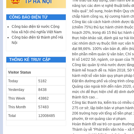
Thể thao đã xây dựng, ban hành Đề á
năng lực các đơn vị nghệ thuật biểu d
hiệu quả”; bổ sung, hoàn thiện Quy ch
chấp hành công vụ, kỷ cương hành chí
CÔNG BÁO ĐIỆN TỬ
Công tác cải cách hành chính được tập
Công báo điện tử nước Cộng
(chiếm 75%) thủ tục hành chính thuộc
hòa xã hội chủ nghĩa Việt Nam
hoạch 20%, trong đó 15 thủ tục hành 
Công báo điện tử thành phố Hà
thực hiện khảo sát, đánh giá sự hài l
Nội
các nhóm dịch vụ thuộc lĩnh vực văn hó
đạt 98,66%. 100% văn bản đi, đến (tr
trên phần mềm quản lý văn bản; Chỉ s
THỐNG KÊ TRUY CẬP
trí số 14/22 Sở, ngành, cơ quan của 
Công tác quản lý nhà nước được tăng
thành kế hoạch đề ra. Năm 2018, S
Visitor Status
hành một số văn bản quy phạm pháp 
Today
5182
Đặt tên đường phố và công trình côn
Quảng cáo ngoài trời đến năm 2020, 
Yesterday
8438
mức chi để thực hiện chế độ dinh dưỡn
thành tích cao…
This Week
43862
Công tác thanh tra, kiểm tra có nhiều
This Month
57483
275 cơ sở, lập biên bản vi phạm hành
206 trường hợp với tổng số tiền phạt:
Total
12008485
phướn, tờ rơi quảng cáo vi phạm.
Hoàn thành tốt vai trò cơ quan thườn
Thành ủy về “Phát triển văn hóa – xã