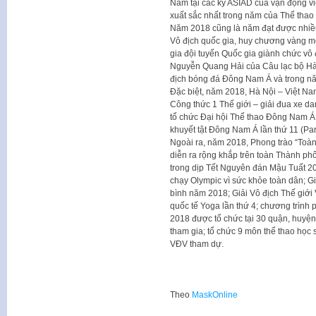
Nam tại các kỳ ASIAD của vận động vi
xuất sắc nhất trong năm của Thể thao
Năm 2018 cũng là năm đạt được nhiề
Vô địch quốc gia, huy chương vàng mô
gia đội tuyển Quốc gia giành chức v
Nguyễn Quang Hải của Câu lạc bộ Hà 
địch bóng đá Đông Nam Á và trong n
Đặc biệt, năm 2018, Hà Nội – Việt Nam
Công thức 1 Thế giới – giải đua xe dan
tổ chức Đại hội Thể thao Đông Nam Á
khuyết tật Đông Nam Á lần thứ 11 (P
Ngoài ra, năm 2018, Phong trào “Toàn
diễn ra rộng khắp trên toàn Thành ph
trong dịp Tết Nguyên đán Mậu Tuất 2
chạy Olympic vì sức khỏe toàn dân; G
bình năm 2018; Giải Vô địch Thế giới
quốc tế Yoga lần thứ 4; chương trình 
2018 được tổ chức tại 30 quận, huyện, 
tham gia; tổ chức 9 môn thể thao học 
VĐV tham dự.
Theo
MaskOnline