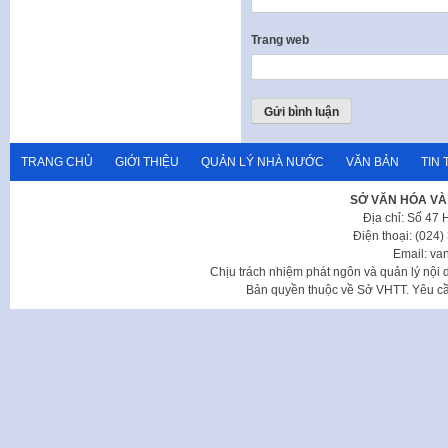
Trang web
TRANG CHỦ
GIỚI THIỆU
QUẢN LÝ NHÀ NƯỚC
VĂN BẢN
TIN 
SỞ VĂN HÓA VÀ
Địa chỉ: Số 47
Điện thoại: (024
Email: va
Chịu trách nhiệm phát ngôn và quản lý nộ
Bản quyền thuộc về Sở VHTT. Yêu cầu 