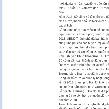
mới, đa dạng hóa hoạt động bảo tồn và 
Miếu – Quốc Tử Giám với gần 1,6 triệu
đồng.
Năm 2018, Sở cũng đã tổ chức chu đá
Nhà nước, thành phố Hà Nội và các đ
các di tích.
Cũng trong năm qua, việc tu bổ, tôn t
ngân sách của Thành phố, quận, huyện
2018, UBND Thành phố đã ban hành Q
sung kinh phí cho các huyện, thị xã đ
di tích xếp hạng trên địa bàn thành ph
là: Di tích lịch sử Gò Đống Đa (quận
Phiêu (huyện Phúc Thọ) được Thủ tướn
Sở cũng đã hoàn thành xét tặng danh
lĩnh vực Di sản văn hóa Phi vật thể. T
cấp quốc gia một số lễ hội: Đền thờ 
Trường Lâm. Tham gia, giành giải A t
Công tác tổ chức và quản lý hoạt độn
lễ hội 2018, thành phố Hà Nội không 
của những năm trước như: Cướp lộc tại 
Lễ hội chùa Hương… Hà Nội là địa 
đánh giá cao về những chuyển biến, kế
hội năm 2018.
Trong lĩnh vực văn hóa nghệ thuật, ph
xã diễn ra sôi nổi; nhiều liên hoan n