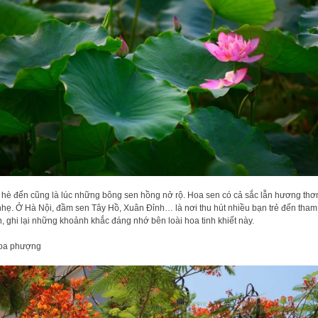
hè đến cũng là lúc những bông sen hồng nở rộ. Hoa sen có cả sắc lẫn hương th
nhẹ. Ở Hà Nội, đầm sen Tây Hồ, Xuân Đỉnh… là nơi thu hút nhiều bạn trẻ đến tham
, ghi lại những khoảnh khắc đáng nhớ bên loài hoa tinh khiết này.
Hoa phượng