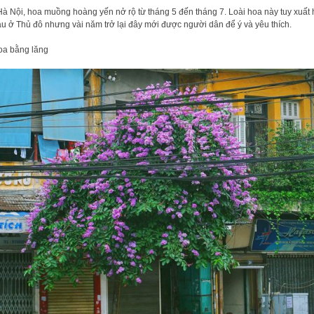
Hà Nội, hoa muồng hoàng yến nở rộ từ tháng 5 đến tháng 7. Loài hoa này tuy xuất 
âu ở Thủ đô nhưng vài năm trở lại đây mới được người dân để ý và yêu thích.
oa bằng lăng