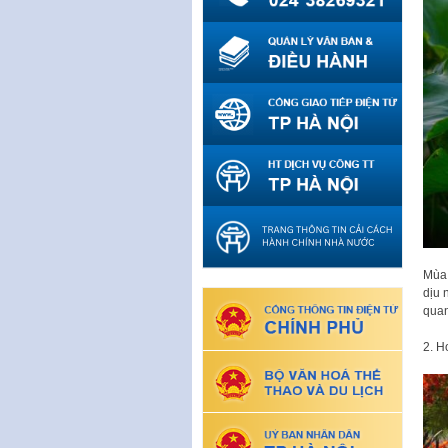
Mùa 
dịu 
quan
2. 