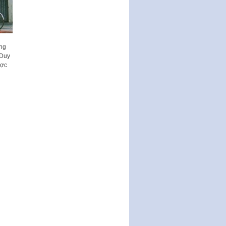
Thành phố triển khai thi…
Nghị quyết ban hành quy chế
tiếp công dân của Thường trực
HĐND, đại biểu HĐND thành…
ằng
Nghị quyết về một số chính sách
 Duy
ưu đãi, hỗ trợ phát triển hạ tầng,
ược
tổ chức…
Nghị quyết quy định một số nội
dung và định mức chi quản lý
hoạt động khoa…
Quy định mức tiền phạt đối với
một số hành vi vi phạm hành
chính trong lĩnh…
Phê duyệt Chương trình phát
triển kinh tế số và xã hội số giai
đoạn 2026 -…