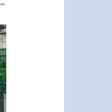
động của Chính phủ thực hiện
hiện
Nghị quyết số 02-NQ/TW ngày
17…
THÔNG BÁO Tuyển dụng lao
động hợp đồng theo Nghị định
số 111/2022/NĐ-CP ngày
30/12/2022 của Chính…
Sửa đổi, bổ sung một số điều
của Thông tư số 320/2016/TT-
BTC của Bộ trưởng Bộ Tài…
Quy định về quản lý website
thương mại điện tử
Nghị quyết quy định điều kiện,
thủ tục tặng, thu hồi danh hiệu
"Công dân danh dự…
Nghị quyết quy định một số
chính sách thúc đẩy nghiên cứu
khoa học, phát triển công…
Nghị quyết công bố Nghị quyết
quy phạm pháp luật của HĐND