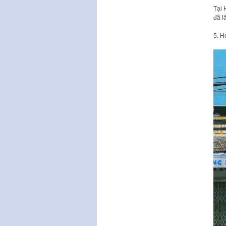
Tại 
đã l
5. H