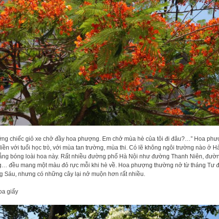
ng chiếc giỏ xe chở đầy hoa phượng. Em chở mùa hè của tôi đi đâu?…” Hoa ph
liền với tuổi học trò, với mùa tan trường, mùa thi. Có lẽ không ngôi trường nào ở H
vắng bóng loài hoa này. Rất nhiều đường phố Hà Nội như đường Thanh Niên, đườ
… đều mang một màu đỏ rực mỗi khi hè về. Hoa phượng thường nở từ tháng Tư 
g Sáu, nhưng có những cây lại nở muộn hơn rất nhiều.
oa giấy