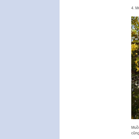
4. M
Muồn
cũng