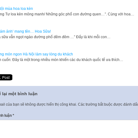
ội mùa hoa loa kèn
ng Tư loa kèn mỏng manh/ Những góc phố con đường quen…”. Cùng với hoa…
‘ám ảnh’ mang tên… Hoa Sữa!
 sữa vẫn ngọt ngào đường phố đêm đêm …” Đấy là khi mỗi con…
g món ngon Hà Nội làm say lòng du khách
 cuốn: Đây là một trong nhiều món khiến các du khách quốc tế ưa thích…
 lại một bình luận
ail của bạn sẽ không được hiển thị công khai.
Các trường bắt buộc được đánh d
nh luận
*