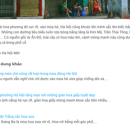
i hoa phượng đỏ rực rỡ, vào mùa hè, Hà Nội cũng khoác lên mình sắc tím biếc b
. Những con đường tiêu biểu luôn rợp bóng bằng lăng là Kim Mã, Trần Thái Tông,
. Có nguồn gốc từ Ấn Độ, loài cây có hoa màu tím, cánh mỏng manh này cũng đ
g cả trong phố cổ.
o
Hà Nội Mới
 dung khác
g món chè nóng rất hợp trong mùa đông Hà Nội
u người vẫn nghĩ chè chỉ được vào mùa hè vừa giúp chống đói và…
phường Hà Nội lãng mạn với những giàn hoa giấy tuyệt đẹp
 ánh nắng hè rực rỡ, giàn hoa giấy mỏng manh khoe sắc trên nhiều…
ội Trắng sắc hoa sưa
 tháng Ba là mùa hoa sưa nở rộ. Hoa nở trắng mỗi góc phố,…