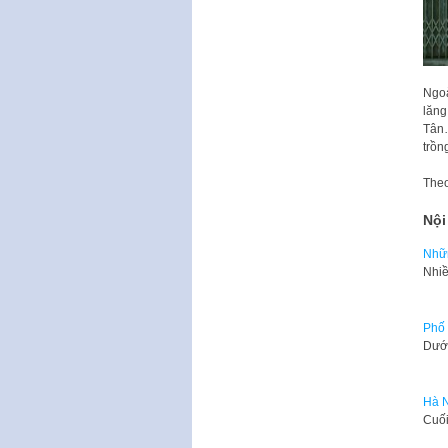
Ngoà
lăng
Tân…
trồn
The
Nội
Nhữn
Nhiề
Phố 
Dưới
Hà N
Cuối