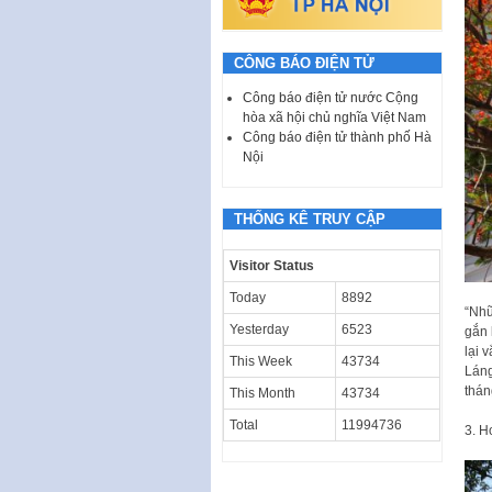
CÔNG BÁO ĐIỆN TỬ
Công báo điện tử nước Cộng
hòa xã hội chủ nghĩa Việt Nam
Công báo điện tử thành phố Hà
Nội
THỐNG KÊ TRUY CẬP
Visitor Status
Today
8892
“Nhữ
Yesterday
6523
gắn 
lại 
This Week
43734
Láng
thán
This Month
43734
Total
11994736
3. H