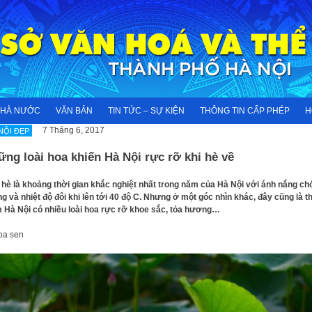
NHÀ NƯỚC
VĂN BẢN
TIN TỨC – SỰ KIỆN
THÔNG TIN CẤP PHÉP
H
7 Tháng 6, 2017
NỘI ĐẸP
ng loài hoa khiến Hà Nội rực rỡ khi hè về
hè là khoảng thời gian khắc nghiệt nhất trong năm của Hà Nội với ánh nắng chó
g và nhiệt độ đôi khi lên tới 40 độ C. Nhưng ở một góc nhìn khác, đây cũng là t
 Hà Nội có nhiều loài hoa rực rỡ khoe sắc, tỏa hương…
oa sen