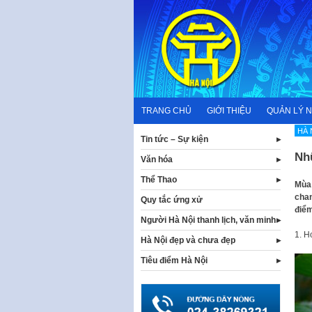
Skip
to
content
TRANG CHỦ
GIỚI THIỆU
QUẢN LÝ 
HÀ 
Tin tức – Sự kiện
Nhữ
Văn hóa
Thể Thao
Mùa 
chan
Quy tắc ứng xử
điểm
Người Hà Nội thanh lịch, văn minh
1. H
Hà Nội đẹp và chưa đẹp
Tiêu điểm Hà Nội