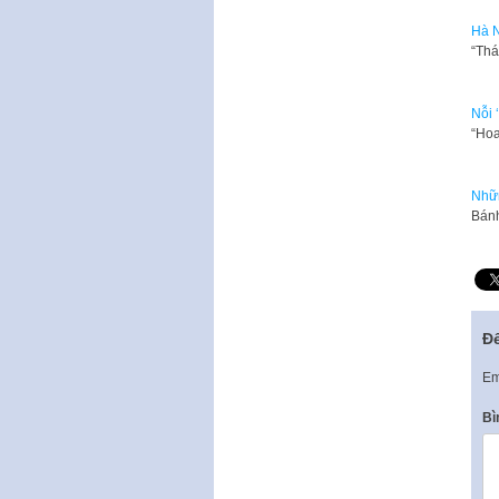
Hà N
“Thá
Nỗi 
“Hoa
Nhữn
Bánh
Để
Em
Bì