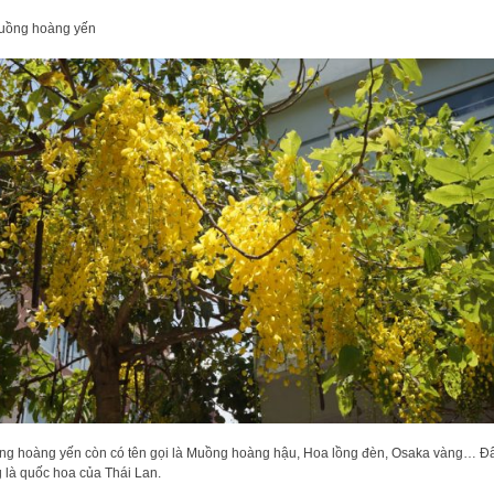
uồng hoàng yến
g hoàng yến còn có tên gọi là Muồng hoàng hậu, Hoa lồng đèn, Osaka vàng… Đ
 là quốc hoa của Thái Lan.