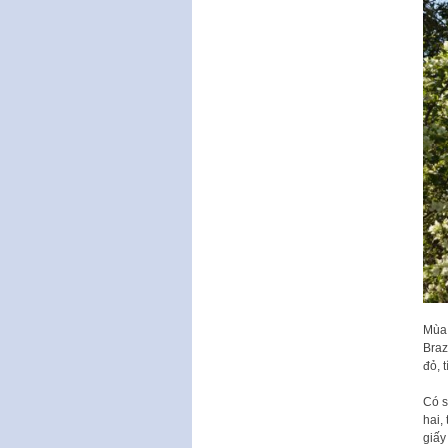
Mùa 
Braz
đỏ, 
Có s
hai,
giấy