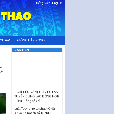
Tiếng Việt
-
English
ỎI ĐÁP
ĐƯỜNG DÂY NÓNG
VĂN BẢN
i
hời
I. CHỈ TIÊU VÀ VỊ TRÍ VIỆC LÀM
TUYỂN DỤNG LAO ĐỘNG HỢP
ĐỒNG Tổng số chỉ…
Luật Tương trợ tư pháp về dân
sự và Kế hoạch số 187KH-
UBND ngày 0752026 của