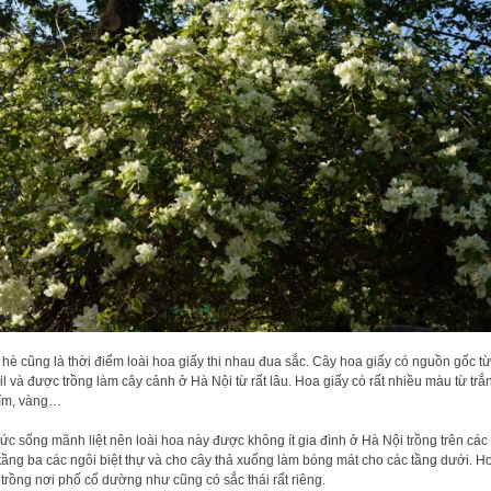
hè cũng là thời điểm loài hoa giấy thi nhau đua sắc. Cây hoa giấy có nguồn gốc từ
il và được trồng làm cây cảnh ở Hà Nội từ rất lâu. Hoa giấy có rất nhiều màu từ trắ
tím, vàng…
ức sống mãnh liệt nên loài hoa này được không ít gia đình ở Hà Nội trồng trên các
 tầng ba các ngôi biệt thự và cho cây thả xuống làm bóng mát cho các tầng dưới. H
 trồng nơi phố cổ dường như cũng có sắc thái rất riêng.