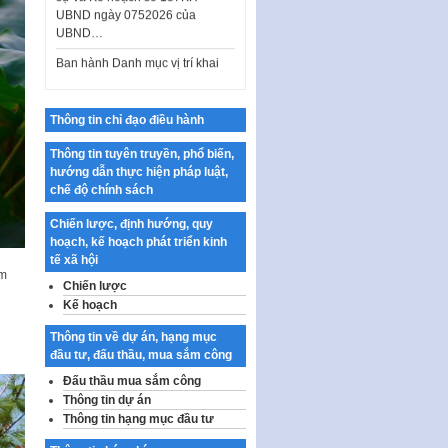
UBND…
Ban hành Danh mục vị trí khai
thác quảng cáo trên địa bàn
thành phố Hà Nội
Kế hoạch Tổ chức Cuộc thi
chính luận về bảo vệ nền tảng tư
Thông tin chỉ đạo điều hành
tưởng của Đảng…
Thông tin tuyên truyền, phổ biến,
Công bố công khai dự toán kinh
hướng dẫn thực hiện pháp luật,
phí xây dựng pháp luật, hoàn
chế độ chính sách
thiện thể chế, chính…
Chiến lược, định hướng, quy
Quy định về nghiên cứu, ứng
hoạch, kế hoạch phát triển kinh
dụng khoa học, công nghệ, đổi
tế xã hội
mới sáng tạo và chuyển…
ơm
Chiến lược
Quy định chi tiết và hướng dẫn
Kế hoạch
thi hành một số điều của Luật Lý
lịch tư…
Thông tin về dự án, hạng mục
đầu tư, đấu thầu, mua sắm công
Sửa đổi, bổ sung một số nội
Đấu thầu mua sắm công
dung tại Nghị quyết số 30/NQ-
Thông tin dự án
CP ngày 24 tháng 02…
Thông tin hạng mục đầu tư
Ban hành Chương trình hành