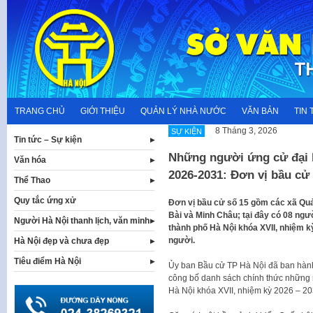
Skip
to
content
TRANG CHỦ
GIỚI THIỆU
QUẢN LÝ NHÀ NƯỚC
VĂN BẢN
TIN 
8 Tháng 3, 2026
SỰ KIỆN
Tin tức – Sự kiện
Những người ứng cử đại 
Văn hóa
2026-2031: Đơn vị bầu cử
Thể Thao
Quy tắc ứng xử
Đơn vị bầu cử số 15 gồm các xã Quảng
Bài và Minh Châu; tại đây có 08 ngư
Người Hà Nội thanh lịch, văn minh
thành phố Hà Nội khóa XVII, nhiệm k
người.
Hà Nội đẹp và chưa đẹp
Tiêu điểm Hà Nội
Ủy ban Bầu cử TP Hà Nội đã ban hàn
công bố danh sách chính thức những 
Hà Nội khóa XVII, nhiệm kỳ 2026 – 20