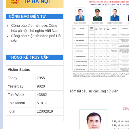
CÔNG BÁO ĐIỆN TỬ
Công báo điện tử nước Cộng
hòa xã hội chủ nghĩa Việt Nam
Công báo điện tử thành phố Hà
Nội
THỐNG KÊ TRUY CẬP
Visitor Status
Today
7955
Yesterday
9020
Tóm tắt tiểu sử các ứng cử viên:
This Week
43862
This Month
51817
Total
12002819