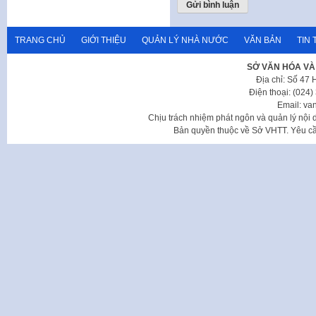
TRANG CHỦ
GIỚI THIỆU
QUẢN LÝ NHÀ NƯỚC
VĂN BẢN
TIN 
SỞ VĂN HÓA VÀ
Địa chỉ: Số 47
Điện thoại: (024
Email: va
Chịu trách nhiệm phát ngôn và quản lý nộ
Bản quyền thuộc về Sở VHTT. Yêu cầu 