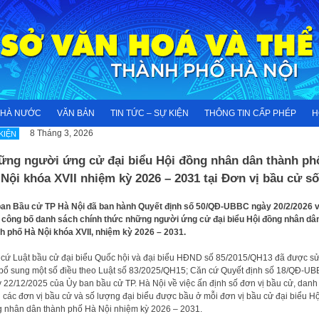
NHÀ NƯỚC
VĂN BẢN
TIN TỨC – SỰ KIỆN
THÔNG TIN CẤP PHÉP
H
8 Tháng 3, 2026
KIỆN
ững người ứng cử đại biểu Hội đồng nhân dân thành ph
Nội khóa XVII nhiệm kỳ 2026 – 2031 tại Đơn vị bầu cử số
an Bầu cử TP Hà Nội đã ban hành Quyết định số 50/QĐ-UBBC ngày 20/2/2026 
 công bố danh sách chính thức những người ứng cử đại biểu Hội đồng nhân dâ
h phố Hà Nội khóa XVII, nhiệm kỳ 2026 – 2031.
cứ Luật bầu cử đại biểu Quốc hội và đại biểu HĐND số 85/2015/QH13 đã được s
 bổ sung một số điều theo Luật số 83/2025/QH15; Căn cứ Quyết định số 18/QĐ-U
 22/12/2025 của Ủy ban bầu cử TP. Hà Nội về việc ấn định số đơn vị bầu cử, danh
 các đơn vị bầu cử và số lượng đại biểu được bầu ở mỗi đơn vị bầu cử đại biểu Hộ
 nhân dân thành phố Hà Nội nhiệm kỳ 2026 – 2031.