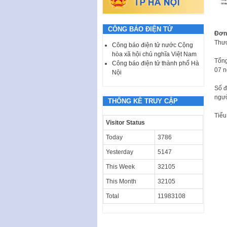
CÔNG BÁO ĐIỆN TỬ
Đơn 
Thượ
Công báo điện tử nước Cộng
hòa xã hội chủ nghĩa Việt Nam
Tổng
Công báo điện tử thành phố Hà
07 n
Nội
Số đ
ngườ
THỐNG KÊ TRUY CẬP
Tiểu
Visitor Status
Today
3786
Yesterday
5147
This Week
32105
This Month
32105
Total
11983108