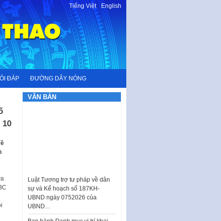
Tiếng Việt
-
English
ỎI ĐÁP
ĐƯỜNG DÂY NÓNG
VĂN BẢN
ố
 10
về
n
Luật Tương trợ tư pháp về dân
sự và Kế hoạch số 187KH-
ửa
UBND ngày 0752026 của
BBC
UBND…
Ban hành Danh mục vị trí khai
i
thác quảng cáo trên địa bàn