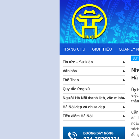
Skip
to
content
TRANG CHỦ
GIỚI THIỆU
QUẢN LÝ 
SỰ 
Tin tức – Sự kiện
Nh
Văn hóa
Hà 
Thể Thao
Quy tắc ứng xử
Ủy b
việc
Người Hà Nội thanh lịch, văn minh
thàn
Hà Nội đẹp và chưa đẹp
Căn 
Tiêu điểm Hà Nội
đổi,
ngày
sách
đồng