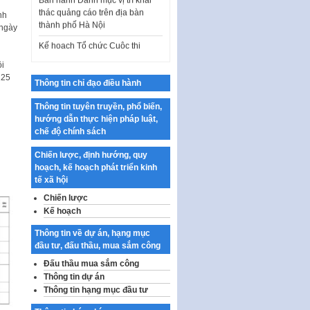
thành phố Hà Nội
nh
Kế hoạch Tổ chức Cuộc thi
 ngày
chính luận về bảo vệ nền tảng tư
tưởng của Đảng…
ội
Công bố công khai dự toán kinh
125
phí xây dựng pháp luật, hoàn
Thông tin chỉ đạo điều hành
thiện thể chế, chính…
Thông tin tuyên truyền, phổ biến,
Quy định về nghiên cứu, ứng
hướng dẫn thực hiện pháp luật,
dụng khoa học, công nghệ, đổi
chế độ chính sách
mới sáng tạo và chuyển…
Chiến lược, định hướng, quy
Quy định chi tiết và hướng dẫn
hoạch, kế hoạch phát triển kinh
thi hành một số điều của Luật Lý
tế xã hội
lịch tư…
Chiến lược
Sửa đổi, bổ sung một số nội
Kế hoạch
dung tại Nghị quyết số 30/NQ-
CP ngày 24 tháng 02…
Thông tin về dự án, hạng mục
đầu tư, đấu thầu, mua sắm công
Ban hành Chương trình hành
động của Chính phủ thực hiện
Đấu thầu mua sắm công
Nghị quyết số 02-NQ/TW ngày
Thông tin dự án
17…
Thông tin hạng mục đầu tư
THÔNG BÁO Tuyển dụng lao