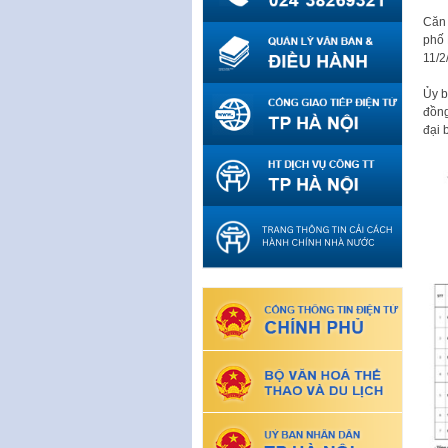
Căn 
phố 
11/2
Ủy b
đồng
đại 