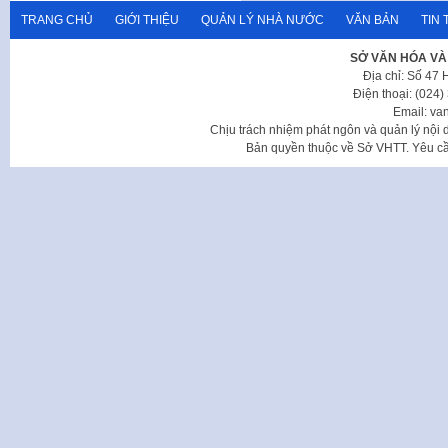
TRANG CHỦ
GIỚI THIỆU
QUẢN LÝ NHÀ NƯỚC
VĂN BẢN
TIN 
SỞ VĂN HÓA VÀ
Địa chỉ: Số 47
Điện thoại: (024
Email: va
Chịu trách nhiệm phát ngôn và quản lý nộ
Bản quyền thuộc về Sở VHTT. Yêu cầu 