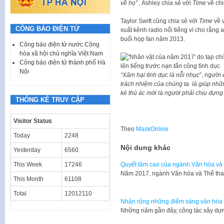
về họ” ,
Ashley chia sẻ với
Time
về ch
Taylor Swift cũng chia sẻ với
Time
về 
CÔNG BÁO ĐIỆN TỬ
xuất kênh radio nổi tiếng vì cho rằng
buổi họp fan năm 2013.
Công báo điện tử nước Cộng
hòa xã hội chủ nghĩa Việt Nam
Công báo điện tử thành phố Hà
Nội
“Xâm hại tình dục là nỗi nhục
”, người
trách nhiệm của chúng ta là giúp nhữ
kẻ thủ ác mới là người phải chịu đựng
THỐNG KÊ TRUY CẬP
Visitor Status
Theo
MaskOnline
Today
2248
Nội dung khác
Yesterday
6560
This Week
17246
Quyết tâm cao của ngành Văn hóa và
Năm 2017, ngành Văn hóa và Thể thao
This Month
61108
Total
12012110
Nhân rộng những điểm sáng văn hóa 
Những năm gần đây, công tác xây dự