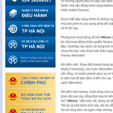
Và những người phụ nữ đầy can đảm đó 
Swift, nhà vận động hành lang Adama 
nhân Isabel Pascual.
Được biết đây cũng chính là những n
nhà làm phim kì cựu đang phải đối mặ
1970 tới nay.
Phong trào hoạt động xã hội
#Metoo
(
do nhà hoạt động nhân quyền Tarana 
đầu, hashtag này được sử dụng bởi một
công tình dục của chính bản thân nga
Harvey Weinstein.
Nữ diễn viên Rose McGowan từng que
thuật
(
Charming
), cáo buộc Weinstein
vấn rằng, cô muốn phanh phui sự im 
bị xâm hại để bảo đảm vị thế cho các 
xanh Weinstein.
Nữ diễn viên Ashley Judd cũng chia s
phim đồi bại này, đồng thời bày tỏ niề
nói”
#Metoo
, “đất nước đã, đang và s
“Nó là cả một hành trình dài, đôi khi đ
Nó sẽ công kích và ngăn chặn những k