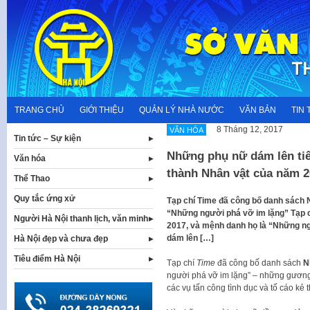
Skip
to
content
TRANG CHỦ
GIỚI THIỆU
QUẢN LÝ NHÀ NƯỚC
VĂN BẢN
TIN 
8 Tháng 12, 2017
VĂN HÓA
Tin tức – Sự kiện
Những phụ nữ dám lên tiến
Văn hóa
thành Nhân vật của năm 2
Thể Thao
Quy tắc ứng xử
Tạp chí Time đã công bố danh sách 
“Những người phá vỡ im lặng” Tạp 
Người Hà Nội thanh lịch, văn minh
2017, và mệnh danh họ là “Những ng
dám lên […]
Hà Nội đẹp và chưa đẹp
Tiêu điểm Hà Nội
Tạp chí
Time
đã công bố danh sách
N
người phá vỡ im lặng” – những gương
các vụ tấn công tình dục và tố cáo kẻ t