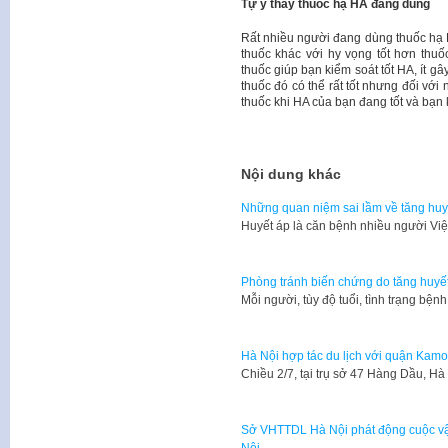
Tự ý thay thuốc hạ HA đang dùng
Rất nhiều người đang dùng thuốc hạ HA
thuốc khác với hy vọng tốt hơn thuố
thuốc giúp bạn kiểm soát tốt HA, ít gâ
thuốc đó có thể rất tốt nhưng đối với
thuốc khi HA của bạn đang tốt và bạn 
Nội dung khác
Những quan niệm sai lầm về tăng huy
Huyết áp là căn bệnh nhiều người Vi
Phòng tránh biến chứng do tăng huyế
​Mỗi người, tùy độ tuổi, tình trạng bệ
Hà Nội hợp tác du lịch với quận Kamo
​Chiều 2/7, tại trụ sở 47 Hàng Dầu,
Sở VHTTDL Hà Nội phát động cuộc vận 