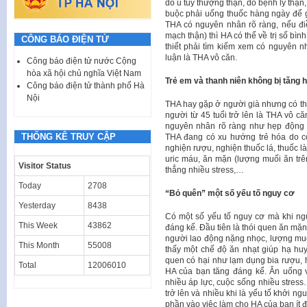
do u tủy thượng thận, do bệnh lý thận,
buộc phải uống thuốc hàng ngày để g
THA có nguyên nhân rõ ràng, nếu điề
mạch thận) thì HA có thể về trị số bìn
CÔNG BÁO ĐIỆN TỬ
thiết phải tìm kiếm xem có nguyên n
luận là THA vô căn.
Công báo điện tử nước Cộng
hòa xã hội chủ nghĩa Việt Nam
Trẻ em và thanh niên không bị tăng 
Công báo điện tử thành phố Hà
Nội
THA hay gặp ở người già nhưng có th
người từ 45 tuổi trở lên là THA vô c
nguyên nhân rõ ràng như hẹp động m
THỐNG KÊ TRUY CẬP
THA đang có xu hướng trẻ hóa do c
nghiện rượu, nghiện thuốc lá, thuốc là
uric máu, ăn mặn (lượng muối ăn trê
Visitor Status
thẳng nhiều stress,…
Today
2708
“Bỏ quên” một số yếu tố nguy cơ
Yesterday
8438
Có một số yếu tố nguy cơ mà khi ng
This Week
43862
đáng kể. Đầu tiên là thói quen ăn mặ
người lao động nặng nhọc, lượng muố
This Month
55008
thấy một chế độ ăn nhạt giúp hạ huy
quen có hại như lạm dụng bia rượu, h
Total
12006010
HA của bạn tăng đáng kể. Ăn uống v
nhiều áp lực, cuộc sống nhiều stre
trở lên và nhiều khi là yếu tố khởi 
phần vào việc làm cho HA của bạn ít đá