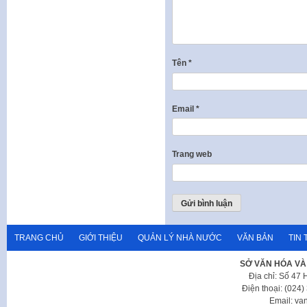
Tên
*
Email
*
Trang web
TRANG CHỦ
GIỚI THIỆU
QUẢN LÝ NHÀ NƯỚC
VĂN BẢN
TIN 
SỞ VĂN HÓA VÀ
Địa chỉ: Số 47
Điện thoại: (024
Email: va