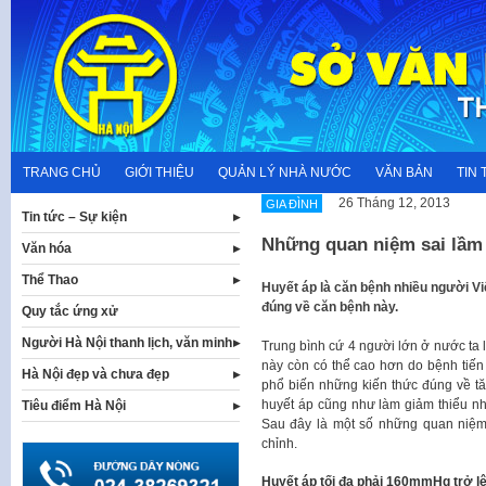
Skip
to
content
TRANG CHỦ
GIỚI THIỆU
QUẢN LÝ NHÀ NƯỚC
VĂN BẢN
TIN 
26 Tháng 12, 2013
GIA ĐÌNH
Tin tức – Sự kiện
Những quan niệm sai lầm 
Văn hóa
Thể Thao
​Huyết áp là căn bệnh nhiều người V
đúng về căn bệnh này.​​​
Quy tắc ứng xử
Người Hà Nội thanh lịch, văn minh
Trung bình cứ 4 người lớn ở nước ta l
này còn có thể cao hơn do bệnh tiến 
Hà Nội đẹp và chưa đẹp
phổ biến những kiến thức đúng về tăn
huyết áp cũng như làm giảm thiểu n
Tiêu điểm Hà Nội
Sau đây là một số những quan niệm
chỉnh.
Huyết áp tối đa phải 160mmHg trở lê