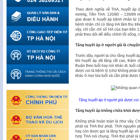
Theo định nghĩa về THA, huyết áp (
mmHg, Tiền THA: 120/80 – 139/89 m
giai đoạn II: huyết áp bệnh nhân từ
bệnh nhân chỉ có tăng HA tâm thu t
vậy, chỉ cần chỉ số HA của bạn trên
phải theo dõi để điều chỉnh lối sống, 
Tăng huyết áp ở người già là chuyện
Trước đây, người ta cho rằng huyết áp
khi huyết áp đã tăng rất cao, thậm c
thuận theo tuổi hay nói khác đi, tuổi
được coi là bệnh lý (chứ không phải l
khác ở mọi lứa tuổi và cần phải được th
Tăng huyết áp ở người già được coi l
Tăng huyết áp không chữa khỏi đượ
Không phải hoàn toàn là như vậy. Ch
phát và THA thứ phát. THA nguyên p
hay còn được gọi là tăng huyết áp vô
hợp THA nói chung. THA thứ phát là