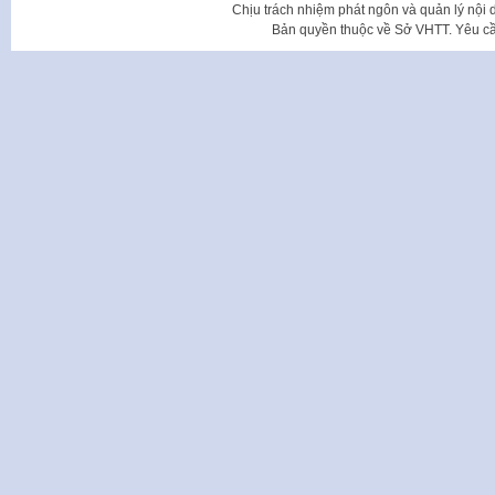
Chịu trách nhiệm phát ngôn và quản lý nộ
Bản quyền thuộc về Sở VHTT. Yêu cầu 