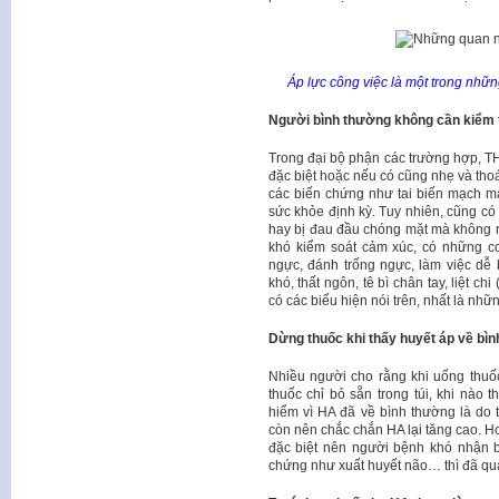
Áp lực công việc là một trong nhữ
Người bình thường không cần kiểm t
Trong đại bộ phận các trường hợp, THA
đặc biệt hoặc nếu có cũng nhẹ và tho
các biến chứng như tai biến mạch m
sức khỏe định kỳ. Tuy nhiên, cũng c
hay bị đau đầu chóng mặt mà không rõ 
khó kiểm soát cảm xúc, có những c
ngực, đánh trống ngực, làm việc dễ bị
khó, thất ngôn, tê bì chân tay, liệt c
có các biểu hiện nói trên, nhất là nhữ
Dừng thuốc khi thấy huyết áp về bì
Nhiều người cho rằng khi uống thuốc
thuốc chỉ bỏ sẵn trong túi, khi nào 
hiểm vì HA đã về bình thường là do
còn nên chắc chắn HA lại tăng cao. H
đặc biệt nên người bệnh khó nhận b
chứng như xuất huyết não… thì đã q