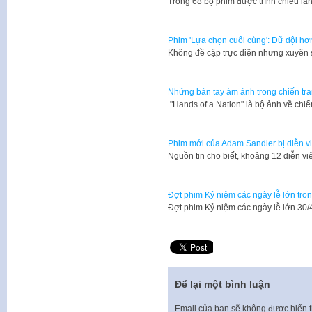
Trong 68 bộ phim được trình chiếu lần
Phim 'Lựa chọn cuối cùng': Dữ dội hơ
Không đề cập trực diện nhưng xuyên 
Những bàn tay ám ảnh trong chiến tr
​ "Hands of a Nation" là bộ ảnh về ch
Phim mới của Adam Sandler bị diễn v
​Nguồn tin cho biết, khoảng 12 diễn v
Đợt phim Kỷ niệm các ngày lễ lớn tro
Đợt phim Kỷ niệm các ngày lễ lớn 30/
Để lại một bình luận
Email của bạn sẽ không được hiển t