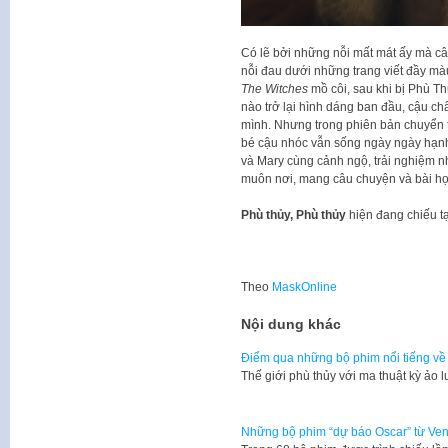
Có lẽ bởi những nỗi mất mát ấy m
nỗi đau dưới những trang viết đầy màu 
The Witches
mồ côi, sau khi bị Phù 
nào trở lại hình dáng ban đầu, cậu c
mình. Nhưng trong phiên bản chuyển t
bé cậu nhóc vẫn sống ngày ngày hạnh
và Mary cùng cảnh ngộ, trải nghiệm nh
muôn nơi, mang câu chuyện và bài học
Phù thủy, Phù thủy
hiện đang chiếu tạ
Theo
MaskOnline
Nội dung khác
Điểm qua những bộ phim nổi tiếng về đ
Thế giới phù thủy với ma thuật kỳ ảo 
Những bộ phim “dự báo Oscar” từ Ven