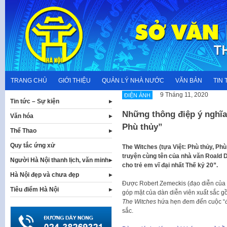
Skip
to
content
TRANG CHỦ
GIỚI THIỆU
QUẢN LÝ NHÀ NƯỚC
VĂN BẢN
TIN 
9 Tháng 11, 2020
ĐIỆN ẢNH
Tin tức – Sự kiện
Những thông điệp ý nghĩa
Văn hóa
Phù thủy”
Thể Thao
Quy tắc ứng xử
The Witches (tựa Việt: Phù thủy, Phù
truyện cùng tên của nhà văn Roa
Người Hà Nội thanh lịch, văn minh
cho trẻ em vĩ đại nhất Thế kỷ 20”.
Hà Nội đẹp và chưa đẹp
Được Robert Zemeckis (đạo diễn của B
Tiêu điểm Hà Nội
góp mặt của dàn diễn viên xuất sắc
The Witches
hứa hẹn đem đến cuộc “đa
sắc.