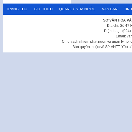
TRANG CHỦ
GIỚI THIỆU
QUẢN LÝ NHÀ NƯỚC
VĂN BẢN
TIN 
SỞ VĂN HÓA VÀ
Địa chỉ: Số 47
Điện thoại: (024
Email: va
Chịu trách nhiệm phát ngôn và quản lý nộ
Bản quyền thuộc về Sở VHTT. Yêu cầu 