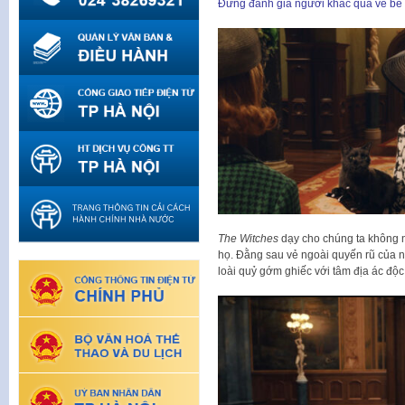
Đừng đánh giá người khác qua vẻ bề
The Witches
dạy cho chúng ta không nê
họ. Đằng sau vẻ ngoài quyến rũ củ
loài quỷ gớm ghiếc với tâm địa ác độc