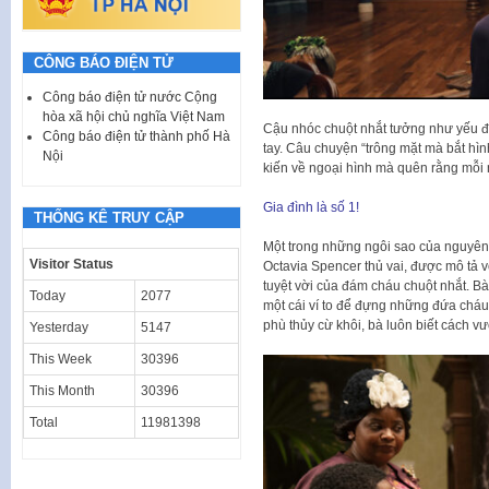
CÔNG BÁO ĐIỆN TỬ
Công báo điện tử nước Cộng
hòa xã hội chủ nghĩa Việt Nam
Cậu nhóc chuột nhắt tưởng như yếu đuố
Công báo điện tử thành phố Hà
tay. Câu chuyện “trông mặt mà bắt hình
Nội
kiến về ngoại hình mà quên rằng mỗi n
Gia đình là số 1!
THỐNG KÊ TRUY CẬP
Một trong những ngôi sao của nguyên t
Visitor Status
Octavia Spencer thủ vai, được mô tả vơ
tuyệt vời của đám cháu chuột nhắt. Bà thô
Today
2077
một cái ví to để đựng những đứa cháu 
phù thủy cừ khôi, bà luôn biết cách vư
Yesterday
5147
This Week
30396
This Month
30396
Total
11981398