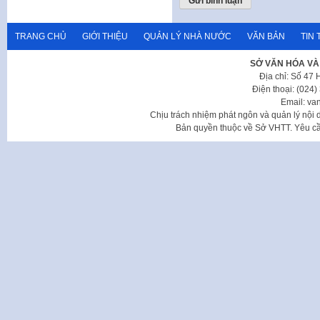
TRANG CHỦ
GIỚI THIỆU
QUẢN LÝ NHÀ NƯỚC
VĂN BẢN
TIN 
SỞ VĂN HÓA VÀ
Địa chỉ: Số 47
Điện thoại: (024
Email: va
Chịu trách nhiệm phát ngôn và quản lý nộ
Bản quyền thuộc về Sở VHTT. Yêu cầu 