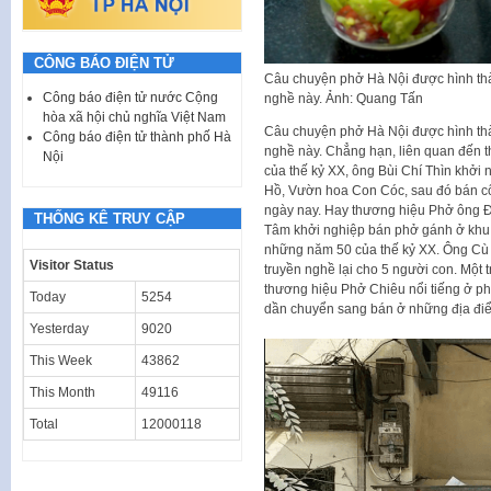
CÔNG BÁO ĐIỆN TỬ
Câu chuyện phở Hà Nội được hình thàn
Công báo điện tử nước Cộng
nghề này. Ảnh: Quang Tấn
hòa xã hội chủ nghĩa Việt Nam
Câu chuyện phở Hà Nội được hình thàn
Công báo điện tử thành phố Hà
nghề này. Chẳng hạn, liên quan đến 
Nội
của thế kỷ XX, ông Bùi Chí Thìn khởi
Hồ, Vườn hoa Con Cóc, sau đó bán cố
ngày nay. Hay thương hiệu Phở ông Đ
THỐNG KÊ TRUY CẬP
Tâm khởi nghiệp bán phở gánh ở khu
những năm 50 của thế kỷ XX. Ông Cù
Visitor Status
truyền nghề lại cho 5 người con. Một 
thương hiệu Phở Chiêu nổi tiếng ở 
Today
5254
dần chuyển sang bán ở những địa điểm
Yesterday
9020
This Week
43862
This Month
49116
Total
12000118