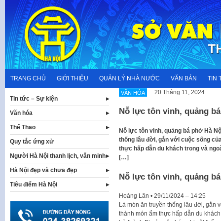
Skip
to
content
TRANG CHỦ
GIỚI THIỆU
QUẢN LÝ NHÀ NƯỚC
VĂN BẢN
TIN 
20 Tháng 11, 2024
VĂN HÓA
Tin tức – Sự kiện
Nỗ lực tôn vinh, quảng b
Văn hóa
Thể Thao
Nỗ lực tôn vinh, quảng bá phở Hà Nộ
thống lâu đời, gắn với cuộc sống c
Quy tắc ứng xử
thực hấp dẫn du khách trong và ngoà
Người Hà Nội thanh lịch, văn minh
[…]
Hà Nội đẹp và chưa đẹp
Nỗ lực tôn vinh, quảng b
Tiêu điểm Hà Nội
Hoàng Lân
•
29/11/2024 – 14:25
Là món ăn truyền thống lâu đời, gắn 
thành món ẩm thực hấp dẫn du khách t