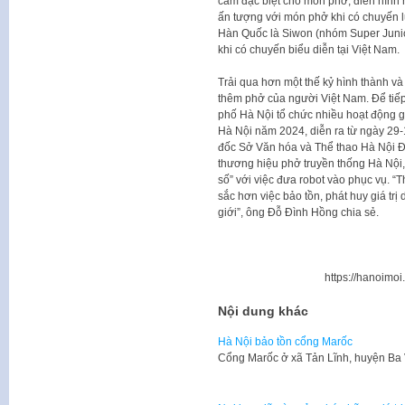
cảm đặc biệt cho món phở, điển hình
ấn tượng với món phở khi có chuyến l
Hàn Quốc là Siwon (nhóm Super Junio
khi có chuyến biểu diễn tại Việt Nam.
Trải qua hơn một thế kỷ hình thành v
thêm phở của người Việt Nam. Để tiếp 
phố Hà Nội tổ chức nhiều hoạt động gi
Hà Nội năm 2024, diễn ra từ ngày 29
đốc Sở Văn hóa và Thể thao Hà Nội Đ
thương hiệu phở truyền thống Hà Nội,
số” với việc đưa robot vào phục vụ. 
sắc hơn việc bảo tồn, phát huy giá trị
giới”, ông Đỗ Đình Hồng chia sẻ.
https://hanoimo
Nội dung khác
Hà Nội bảo tồn cổng Marốc
Cổng Marốc ở xã Tản Lĩnh, huyện Ba