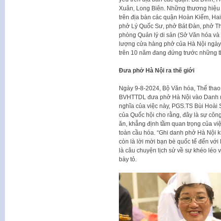
Xuân, Long Biên. Những thương hiệu p
trên địa bàn các quận Hoàn Kiếm, Hai
phở Lý Quốc Sư, phở Bát Đàn, phở T
phòng Quản lý di sản (Sở Văn hóa và 
lượng cửa hàng phở của Hà Nội ngày m
trên 10 năm đang đứng trước những th
Đưa
p
hở
Hà Nội
ra th
ế
giới
Ngày 9-8-2024, Bộ Văn hóa, Thể thao
BVHTTDL đưa phở Hà Nội vào Danh mục
nghĩa của việc này, PGS.TS Bùi Hoài
của Quốc hội cho rằng, đây là sự công
ăn, khẳng định tầm quan trọng của việ
toàn cầu hóa. “Ghi danh phở Hà Nội kh
còn là lời mời bạn bè quốc tế đến vớ
là câu chuyện lịch sử về sự khéo léo 
bày tỏ.