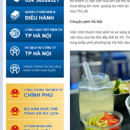
trở thành Di sản văn hóa phi vật thể 
hoạt động tôn vinh, quảng bá món ăn 
hóa Thủ đô.
Chuyện phở Hà Nội
Việc hình thành món phở là sự sáng tạ
văn hóa của Hà Nội đầu thế kỷ XX. T
rong khắp phố phường tại Hà Nội và