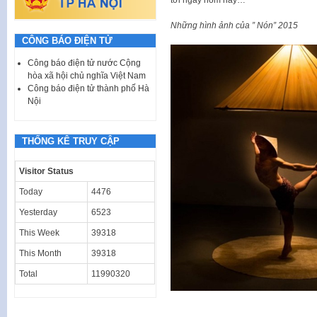
tới ngày hôm nay…
Những hình ảnh của ” Nón” 2015
CÔNG BÁO ĐIỆN TỬ
Công báo điện tử nước Cộng
hòa xã hội chủ nghĩa Việt Nam
Công báo điện tử thành phố Hà
Nội
THỐNG KÊ TRUY CẬP
Visitor Status
Today
4476
Yesterday
6523
This Week
39318
This Month
39318
Total
11990320