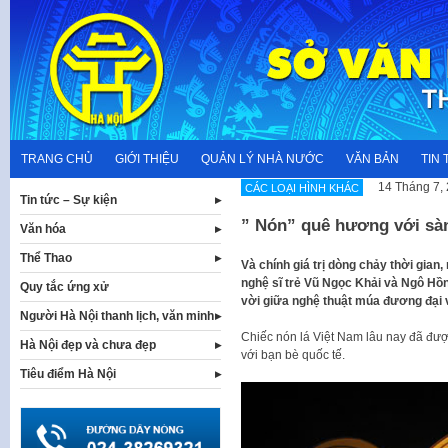
Skip
to
content
TRANG CHỦ
GIỚI THIỆU
QUẢN LÝ NHÀ NƯỚC
VĂN BẢN
TIN 
14 Tháng 7,
CÁC LOẠI HÌNH KHÁC
Tin tức – Sự kiện
” Nón” quê hương với sà
Văn hóa
Thể Thao
Và chính giá trị dòng chảy thời gian
nghệ sĩ trẻ Vũ Ngọc Khải và Ngô Hô
Quy tắc ứng xử
vời giữa nghệ thuật múa đương đại 
Người Hà Nội thanh lịch, văn minh
Chiếc nón lá Việt Nam lâu nay đã đượ
Hà Nội đẹp và chưa đẹp
với bạn bè quốc tế.
Tiêu điểm Hà Nội