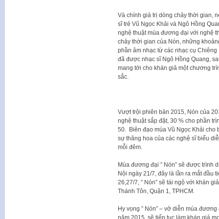
Và chính giá trị dòng chảy thời gian,
sĩ trẻ Vũ Ngọc Khải và Ngô Hồng Quang
nghệ thuật múa đương đại với nghệ th
chảy thời gian của Nón, những khoảng
phần âm nhạc từ các nhạc cụ Chiêng D
đã được nhạc sĩ Ngô Hồng Quang, sau
mang tới cho khán giả một chương trì
sắc.
Vượt trội phiên bản 2015, Nón của 20
nghệ thuật sắp đặt, 30 % cho phần trì
50. Biên đạo múa Vũ Ngọc Khải cho biê
sự thăng hoa của các nghệ sĩ biểu diê
mỗi đêm.
Múa đương đại ” Nón” sẽ được trình d
Nội ngày 21/7, đây là lần ra mắt đầu t
26,27/7, ” Nón” sẽ tái ngộ với khán 
Thánh Tôn, Quận 1, TPHCM.
Hy vọng ” Nón” – vở diễn múa đương đ
năm 2015, sẽ tiếp tục làm khán giả m