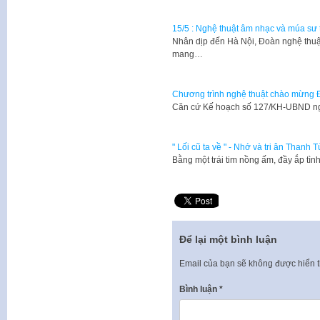
15/5 : Nghệ thuật âm nhạc và múa sư t
Nhân dịp đến Hà Nội, Đoàn nghệ thu
mang…
Chương trình nghệ thuật chào mừng Đạ
Căn cứ Kế hoạch số 127/KH-UBND ng
" Lối cũ ta về " - Nhớ và tri ân Thanh T
Bằng một trái tim nồng ấm, đầy ắp 
Để lại một bình luận
Email của bạn sẽ không được hiển t
Bình luận
*