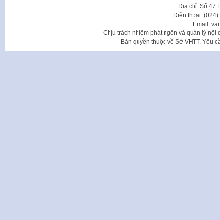
Địa chỉ: Số 47
Điện thoại: (024
Email: va
Chịu trách nhiệm phát ngôn và quản lý nộ
Bản quyền thuộc về Sở VHTT. Yêu cầu 