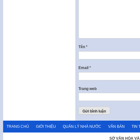
Tên
*
Email
*
Trang web
TRANG CHỦ
GIỚI THIỆU
QUẢN LÝ NHÀ NƯỚC
VĂN BẢN
TIN 
SỞ VĂN HÓA VÀ