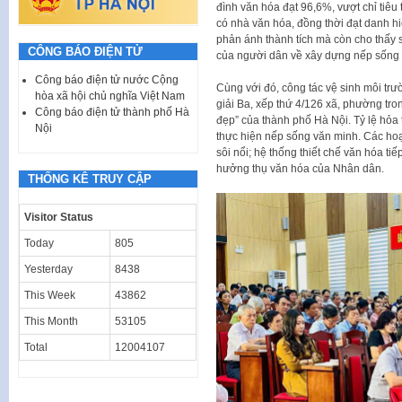
đình văn hóa đạt 96,6%, vượt chỉ tiêu
có nhà văn hóa, đồng thời đạt danh h
phản ánh thành tích mà còn cho thấy 
CÔNG BÁO ĐIỆN TỬ
của người dân về xây dựng nếp sống 
Công báo điện tử nước Cộng
Cùng với đó, công tác vệ sinh môi trư
hòa xã hội chủ nghĩa Việt Nam
giải Ba, xếp thứ 4/126 xã, phường tro
Công báo điện tử thành phố Hà
đẹp” của thành phố Hà Nội. Tỷ lệ hỏa t
Nội
thực hiện nếp sống văn minh. Các hoạ
sôi nổi; hệ thống thiết chế văn hóa ti
hưởng thụ văn hóa của Nhân dân.
THỐNG KÊ TRUY CẬP
Visitor Status
Today
805
Yesterday
8438
This Week
43862
This Month
53105
Total
12004107