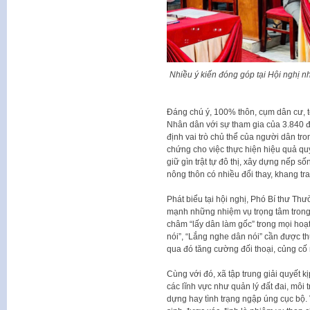
Nhiều ý kiến đóng góp tại Hội nghị 
Đáng chú ý, 100% thôn, cụm dân cư, t
Nhân dân với sự tham gia của 3.840 đ
định vai trò chủ thể của người dân tr
chứng cho việc thực hiện hiệu quả qu
giữ gìn trật tự đô thị, xây dựng nếp
nông thôn có nhiều đổi thay, khang tr
Phát biểu tại hội nghị, Phó Bí thư 
mạnh những nhiệm vụ trọng tâm trong th
châm “lấy dân làm gốc” trong mọi hoạt
nói”, “Lắng nghe dân nói” cần được thự
qua đó tăng cường đối thoại, củng cố
Cùng với đó, xã tập trung giải quyết k
các lĩnh vực như quản lý đất đai, môi t
dựng hay tình trạng ngập úng cục bộ.