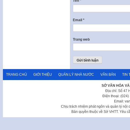
Tên
*
Email
*
Trang web
TRANG CHỦ
GIỚI THIỆU
QUẢN LÝ NHÀ NƯỚC
VĂN BẢN
TIN 
SỞ VĂN HÓA VÀ
Địa chỉ: Số 47
Điện thoại: (024
Email: va
Chịu trách nhiệm phát ngôn và quản lý nộ
Bản quyền thuộc về Sở VHTT. Yêu cầu 