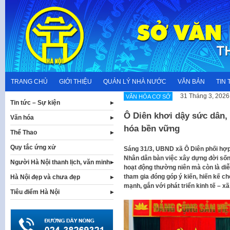
Skip
to
content
TRANG CHỦ
GIỚI THIỆU
QUẢN LÝ NHÀ NƯỚC
VĂN BẢN
TIN 
31 Tháng 3, 2026
VĂN HÓA CƠ SỞ
Tin tức – Sự kiện
Ô Diên khơi dậy sức dân,
Văn hóa
hóa bền vững
Thể Thao
Quy tắc ứng xử
Sáng 31/3, UBND xã Ô Diên phối hợp
Nhân dân bàn việc xây dựng đời sốn
Người Hà Nội thanh lịch, văn minh
hoạt động thường niên mà còn là diễ
tham gia đóng góp ý kiến, hiến kế c
Hà Nội đẹp và chưa đẹp
mạnh, gắn với phát triển kinh tế – x
Tiêu điểm Hà Nội