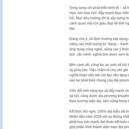
Song song với phát triển kinh tế – xã
mực văn hóa mới, đẩy mạnh thực hiện 
hội. Mục tiêu hướng tới là xây dựng m
cảnh quan mà còn giàu đẹp về tình ngườ
đại.
Đáng chú ý, xã định hướng xây dựng 
nâng cao chất lượng từ “Sáng – Xanh 
ứng dụng công nghệ, nâng cao ý thức
lịch, văn minh, nghĩa tình được xem là
Bên cạnh đó, công tác an sinh xã hội 
lại phía sau. Việc chăm lo cho các gi
nghĩa nhân văn mà còn tạo nền tảng 
vào sự phát triển chung của địa phươ
Việc đổi mới sáng tạo và đẩy mạnh chu
xã hội, cũng được địa phương khuyến k
theo hướng hiện đại, bền vững trong th
Kết thúc hội nghị, 100% đại biểu đã b
Nhân dân năm 2026 với sự thống nhất 
phát huy sức mạnh đại đoàn kết toàn
góp phần hình thành diện mạo địa phư