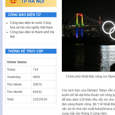
CÔNG BÁO ĐIỆN TỬ
Công báo điện tử nước Cộng
hòa xã hội chủ nghĩa Việt Nam
Công báo điện tử thành phố Hà
Nội
THỐNG KÊ TRUY CẬP
Visitor Status
Today
716
Chính phủ Nhật Bản cũng coi Olympi
Yesterday
4956
This Week
20670
Các kịch bản của Olympic Tokyo vẫn 
This Month
64532
tuyên bố đã đạt thỏa thuận với công t
Total
12015534
để bảo đảm 120 triệu liều vắc xin cho
lâm sàng thành công. Bộ Y tế Nhật Bả
vắc xin từ nhà sản xuất AstraZeneca (
cung cấp vào tháng 3 cùng năm.