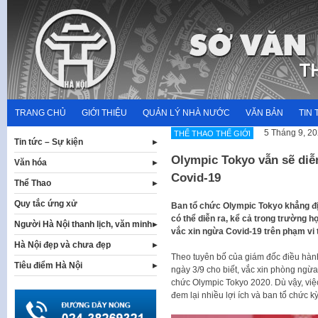
Skip
to
content
TRANG CHỦ
GIỚI THIỆU
QUẢN LÝ NHÀ NƯỚC
VĂN BẢN
TIN 
5 Tháng 9, 2
THỂ THAO THẾ GIỚI
Tin tức – Sự kiện
Olympic Tokyo vẫn sẽ diễ
Văn hóa
Covid-19
Thể Thao
Quy tắc ứng xử
Ban tổ chức Olympic Tokyo khẳng đ
có thể diễn ra, kể cả trong trường 
Người Hà Nội thanh lịch, văn minh
vắc xin ngừa Covid-19 trên phạm vi 
Hà Nội đẹp và chưa đẹp
Theo tuyên bố của giám đốc điều hàn
Tiêu điểm Hà Nội
ngày 3/9 cho biết, vắc xin phòng ngừa
chức Olympic Tokyo 2020. Dù vậy, việ
đem lại nhiều lợi ích và ban tổ chức k