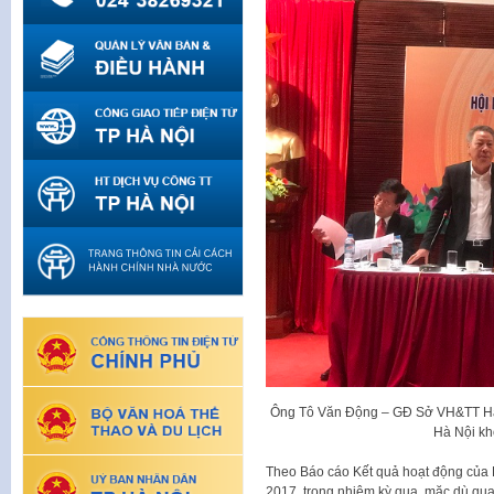
Ông Tô Văn Động – GĐ Sở VH&TT Hà N
Hà Nội kh
Theo Báo cáo Kết quả hoạt động của 
2017, trong nhiệm kỳ qua, mặc dù qua