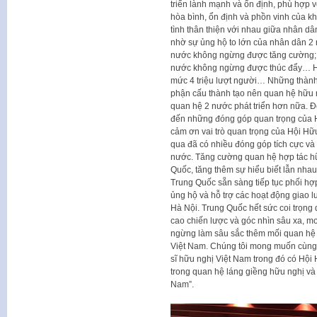
triển lành mạnh và ổn định, phù hợp vớ
hòa bình, ổn định và phồn vinh của kh
tình thân thiện với nhau giữa nhân dâ
nhờ sự ủng hộ to lớn của nhân dân 2
nước không ngừng được tăng cường; g
nước không ngừng được thúc đẩy… Hi
mức 4 triệu lượt người… Những thành 
phận cấu thành tạo nên quan hệ hữu n
quan hệ 2 nước phát triển hơn nữa. 
đến những đóng góp quan trọng của H
cảm ơn vai trò quan trọng của Hội Hữ
qua đã có nhiều đóng góp tích cực và
nước. Tăng cường quan hệ hợp tác hữ
Quốc, tăng thêm sự hiểu biết lẫn nha
Trung Quốc sẵn sàng tiếp tục phối hợp
ủng hộ và hỗ trợ các hoạt động giao lư
Hà Nội. Trung Quốc hết sức coi trọng
cao chiến lược và góc nhìn sâu xa, m
ngừng làm sâu sắc thêm mối quan hệ đ
Việt Nam. Chúng tôi mong muốn cùng 
sĩ hữu nghị Việt Nam trong đó có Hội 
trong quan hệ láng giềng hữu nghị và
Nam”.