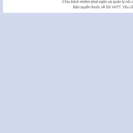
Chịu trách nhiệm phát ngôn và quản lý nộ
Bản quyền thuộc về Sở VHTT. Yêu cầu 