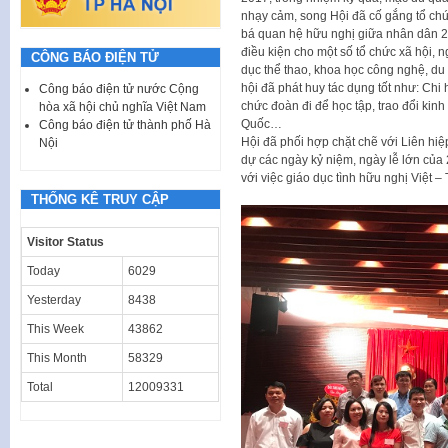
nhạy cảm, song Hội đã cố gắng tổ ch
bá quan hệ hữu nghị giữa nhân dân 2
điều kiện cho một số tổ chức xã hội, 
CÔNG BÁO ĐIỆN TỬ
dục thể thao, khoa học công nghệ, du
hội đã phát huy tác dụng tốt như: Chi
Công báo điện tử nước Cộng
chức đoàn đi để học tập, trao đổi kinh
hòa xã hội chủ nghĩa Việt Nam
Quốc…
Công báo điện tử thành phố Hà
Hội đã phối hợp chặt chẽ với Liên hi
Nội
dự các ngày kỷ niệm, ngày lễ lớn của
với việc giáo dục tình hữu nghị Việt –
THỐNG KÊ TRUY CẬP
Visitor Status
Today
6029
Yesterday
8438
This Week
43862
This Month
58329
Total
12009331