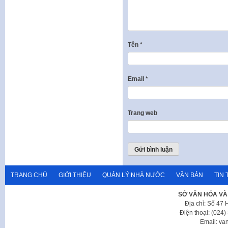
Tên
*
Email
*
Trang web
TRANG CHỦ
GIỚI THIỆU
QUẢN LÝ NHÀ NƯỚC
VĂN BẢN
TIN 
SỞ VĂN HÓA VÀ
Địa chỉ: Số 47
Điện thoại: (024
Email: va