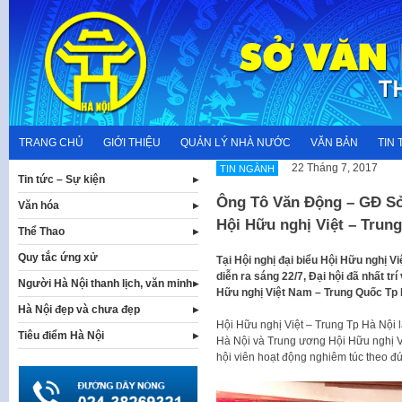
Skip
to
content
TRANG CHỦ
GIỚI THIỆU
QUẢN LÝ NHÀ NƯỚC
VĂN BẢN
TIN 
22 Tháng 7, 2017
TIN NGÀNH
Tin tức – Sự kiện
Ông Tô Văn Động – GĐ Sở
Văn hóa
Hội Hữu nghị Việt – Trung
Thể Thao
Quy tắc ứng xử
Tại Hội nghị đại biểu Hội Hữu nghị V
diễn ra sáng 22/7, Đại hội đã nhất t
Người Hà Nội thanh lịch, văn minh
Hữu nghị Việt Nam – Trung Quốc Tp 
Hà Nội đẹp và chưa đẹp
Hội Hữu nghị Việt – Trung Tp Hà Nội l
Tiêu điểm Hà Nội
Hà Nội và Trung ương Hội Hữu nghị Vi
hội viên hoạt động nghiêm túc theo đ