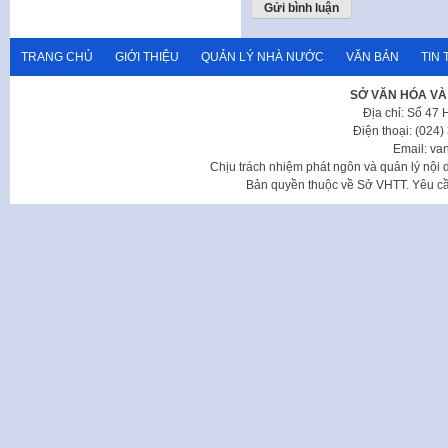
TRANG CHỦ
GIỚI THIỆU
QUẢN LÝ NHÀ NƯỚC
VĂN BẢN
TIN 
SỞ VĂN HÓA VÀ
Địa chỉ: Số 47
Điện thoại: (024
Email: va
Chịu trách nhiệm phát ngôn và quản lý nộ
Bản quyền thuộc về Sở VHTT. Yêu cầu 