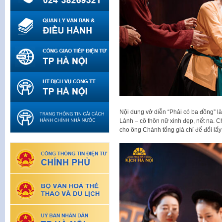
Nội dung vở diễn “Phải có ba đồng” là
Lành – cô thôn nữ xinh đẹp, nết na. 
cho ông Chánh tổng già chỉ để đổi lấy