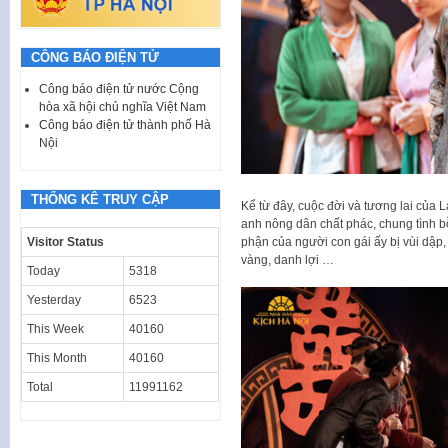
CÔNG BÁO ĐIỆN TỬ
Công báo điện tử nước Cộng
hòa xã hội chủ nghĩa Việt Nam
Công báo điện tử thành phố Hà
Nội
THỐNG KÊ TRUY CẬP
Kể từ đây, cuộc đời và tương lai của 
anh nông dân chất phác, chung tình b
Visitor Status
phận của người con gái ấy bị vùi dập, 
vàng, danh lợi …
Today
5318
Yesterday
6523
This Week
40160
This Month
40160
Total
11991162