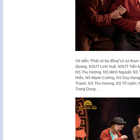
Vở diễn “Phải có ba đồng”có sự tham
Quang, NSƯT Linh Huệ, NSƯT Tiến M
NS Thu Hường, NS Minh Nguyệt, NS 
Hiển, NS Mạnh Cường, NS Duy Hưng,
Thanh, NS Thu Hương, NS Tố Uyên, 
Trang Dung …