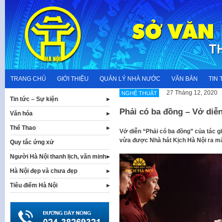
Skip
to
content
TRANG CHỦ
GIỚI THIỆU
QUẢN LÝ NHÀ NƯỚC
VĂN BẢN
TIN 
27 Tháng 12, 2020
NGHỆ THUẬT
Tin tức – Sự kiện
Phải có ba đồng – Vở diễ
Văn hóa
Thể Thao
Vở diễn “Phải có ba đồng” của tác 
vừa được Nhà hát Kịch Hà Nội ra mắ
Quy tắc ứng xử
Người Hà Nội thanh lịch, văn minh
Hà Nội đẹp và chưa đẹp
Tiêu điểm Hà Nội