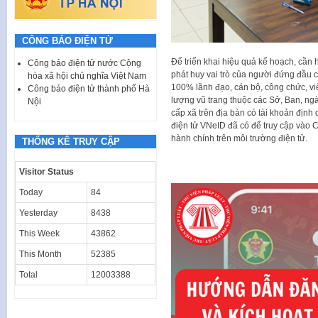
CÔNG BÁO ĐIỆN TỬ
Để triển khai hiệu quả kế hoạch, cần 
Công báo điện tử nước Cộng
phát huy vai trò của người đứng đầu 
hòa xã hội chủ nghĩa Việt Nam
100% lãnh đạo, cán bộ, công chức, vi
Công báo điện tử thành phố Hà
lượng vũ trang thuộc các Sở, Ban, ng
Nội
cấp xã trên địa bàn có tài khoản định
điện tử VNeID đã có để truy cập vào C
hành chính trên môi trường điện tử.
THỐNG KÊ TRUY CẬP
Visitor Status
Today
84
Yesterday
8438
This Week
43862
This Month
52385
Total
12003388