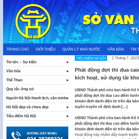
Skip
to
content
TRANG CHỦ
GIỚI THIỆU
QUẢN LÝ NHÀ NƯỚC
VĂN BẢN
TIN 
2 Tháng 7, 202
TIÊU ĐIỂM HÀ NỘI
Tin tức – Sự kiện
Phát động đợt thi đua ca
Văn hóa
kích hoạt, sử dụng tài kh
Thể Thao
Quy tắc ứng xử
UBND Thành phố vừa ban hành Kế h
phát động đợt thi đua cao điểm hướn
Người Hà Nội thanh lịch, văn minh
khoản định danh điện tử trên địa b
tuyên truyền về định danh […]
Hà Nội đẹp và chưa đẹp
Tiêu điểm Hà Nội
UBND Thành phố vừa ban hành Kế h
phát động đợt thi đua cao điểm hướn
khoản định danh điện tử trên địa bàn
Hoạt động này nhằm đẩy mạnh tuyên t