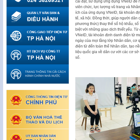
cài đặt, sử dụng ứng dụng VNeID để 
viên chức, lực lượng vũ trang và Nhân d
ích của ứng dụng VNeID, tài khoản địn
tế, xã hội. Đồng thời, giúp người dân 
phương thức) thay thế sổ hộ khẩu, sổ t
biệt với những giao dịch thiết yếu. T
VNeID, tài khoản định danh điện tử m
ngày của mọi tầng lớp Nhân dân, cơ q
điện tử đến toàn thể Nhân dân, tạo n
liệu quốc gia về dân cư với các cơ s
số.