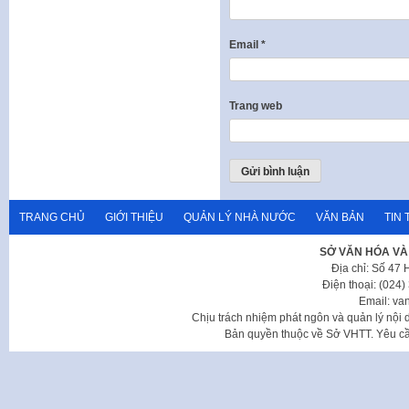
Email
*
Trang web
TRANG CHỦ
GIỚI THIỆU
QUẢN LÝ NHÀ NƯỚC
VĂN BẢN
TIN 
SỞ VĂN HÓA VÀ
Địa chỉ: Số 47
Điện thoại: (024
Email: va
Chịu trách nhiệm phát ngôn và quản lý nộ
Bản quyền thuộc về Sở VHTT. Yêu cầu 