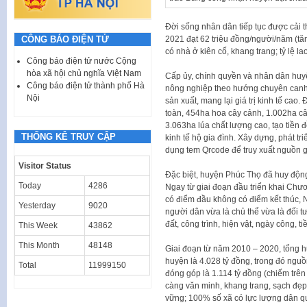
Đời sống nhân dân tiếp tục được cải 
2021 đạt 62 triệu đồng/người/năm (tăn
CÔNG BÁO ĐIỆN TỬ
có nhà ở kiên cố, khang trang; tỷ lệ l
Công báo điện tử nước Cộng
hòa xã hội chủ nghĩa Việt Nam
Cấp ủy, chính quyền và nhân dân huyệ
Công báo điện tử thành phố Hà
nông nghiệp theo hướng chuyên canh
Nội
sản xuất, mang lại giá trị kinh tế cao
toàn, 454ha hoa cây cảnh, 1.002ha câ
3.063ha lúa chất lượng cao, tạo tiền đ
THỐNG KÊ TRUY CẬP
kinh tế hộ gia đình. Xây dựng, phát t
dụng tem Qrcode để truy xuất nguồn g
Visitor Status
Đặc biệt, huyện Phúc Thọ đã huy độn
Today
4286
Ngay từ giai đoạn đầu triển khai Chư
có điểm đầu không có điểm kết thúc, 
Yesterday
9020
người dân vừa là chủ thể vừa là đối 
đất, công trình, hiện vật, ngày công, 
This Week
43862
This Month
48148
Giai đoạn từ năm 2010 – 2020, tổng 
huyện là 4.028 tỷ đồng, trong đó ngu
Total
11999150
đóng góp là 1.114 tỷ đồng (chiếm trê
càng văn minh, khang trang, sạch đẹp. 
vững; 100% số xã có lực lượng dân q