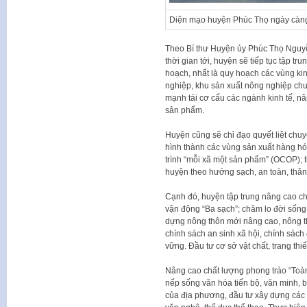
Diện mạo huyện Phúc Thọ ngày càng
Theo Bí thư Huyện ủy Phúc Thọ Nguy
thời gian tới, huyện sẽ tiếp tục tập trun
hoạch, nhất là quy hoạch các vùng kin
nghiệp, khu sản xuất nông nghiệp chuy
mạnh tái cơ cấu các ngành kinh tế, nâ
sản phẩm.
Huyện cũng sẽ chỉ đạo quyết liệt chuy
hình thành các vùng sản xuất hàng hó
trình “mỗi xã một sản phẩm” (OCOP); t
huyện theo hướng sạch, an toàn, thân
Cạnh đó, huyện tập trung nâng cao ch
vận động “Ba sạch”; chăm lo đời sống
dựng nông thôn mới nâng cao, nông th
chính sách an sinh xã hội, chính sác
vững. Đầu tư cơ sở vật chất, trang thi
Nâng cao chất lượng phong trào “Toà
nếp sống văn hóa tiến bộ, văn minh, b
của địa phương, đầu tư xây dựng các 