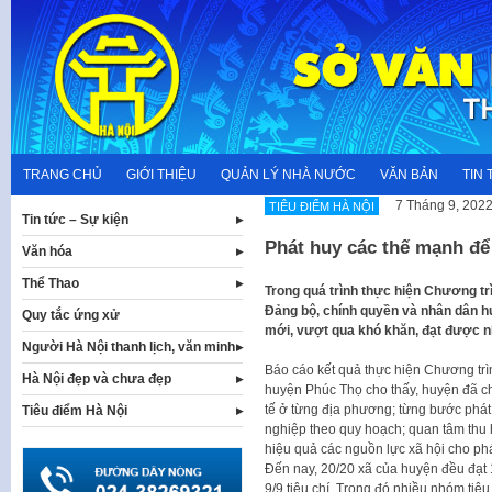
Skip
to
content
TRANG CHỦ
GIỚI THIỆU
QUẢN LÝ NHÀ NƯỚC
VĂN BẢN
TIN 
7 Tháng 9, 202
TIÊU ĐIỂM HÀ NỘI
Tin tức – Sự kiện
Phát huy các thế mạnh đ
Văn hóa
Thể Thao
Trong quá trình thực hiện Chương tr
Đảng bộ, chính quyền và nhân dân hu
Quy tắc ứng xử
mới, vượt qua khó khăn, đạt được nh
Người Hà Nội thanh lịch, văn minh
Báo cáo kết quả thực hiện Chương trì
Hà Nội đẹp và chưa đẹp
huyện Phúc Thọ cho thấy, huyện đã chỉ
tế ở từng địa phương; từng bước phát 
Tiêu điểm Hà Nội
nghiệp theo quy hoạch; quan tâm thu 
hiệu quả các nguồn lực xã hội cho phát
Đến nay, 20/20 xã của huyện đều đạt 
9/9 tiêu chí. Trong đó nhiều nhóm tiêu