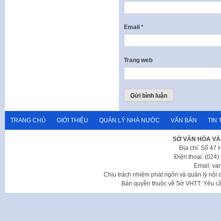
Email
*
Trang web
TRANG CHỦ
GIỚI THIỆU
QUẢN LÝ NHÀ NƯỚC
VĂN BẢN
TIN 
SỞ VĂN HÓA VÀ
Địa chỉ: Số 47
Điện thoại: (024
Email: va
Chịu trách nhiệm phát ngôn và quản lý nộ
Bản quyền thuộc về Sở VHTT. Yêu cầu 