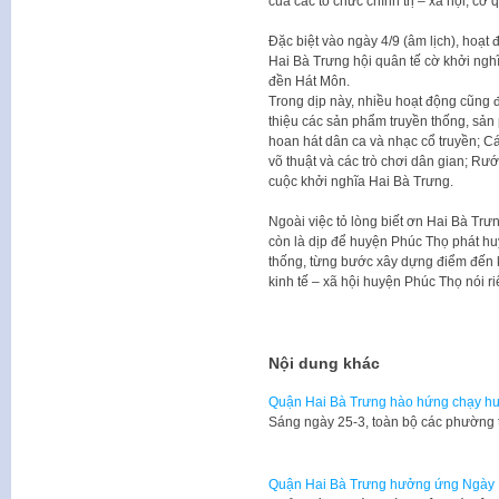
của các tổ chức chính trị – xã hội, cơ
Đặc biệt vào ngày 4/9 (âm lịch), hoạt
Hai Bà Trưng hội quân tế cờ khởi nghĩa
đền Hát Môn.
Trong dịp này, nhiều hoạt động cũng đ
thiệu các sản phẩm truyền thống, sả
hoan hát dân ca và nhạc cổ truyền; Cá
võ thuật và các trò chơi dân gian; Rước
cuộc khởi nghĩa Hai Bà Trưng.
Ngoài việc tỏ lòng biết ơn Hai Bà Trư
còn là dịp để huyện Phúc Thọ phát huy
thống, từng bước xây dựng điểm đến kế
kinh tế – xã hội huyện Phúc Thọ nói r
Nội dung khác
Quận Hai Bà Trưng hào hứng chạy hư
Sáng ngày 25-3, toàn bộ các phường 
Quận Hai Bà Trưng hưởng ứng Ngày M