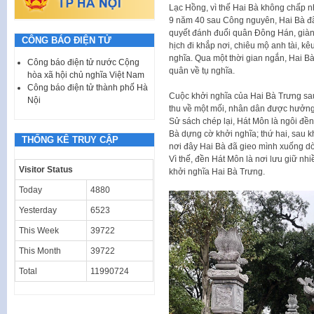
Lạc Hồng, vì thế Hai Bà không chấp n
9 năm 40 sau Công nguyên, Hai Bà đã
quyết đánh đuổi quân Đông Hán, giành
CÔNG BÁO ĐIỆN TỬ
hịch đi khắp nơi, chiêu mộ anh tài, kê
nghĩa. Qua một thời gian ngắn, Hai B
Công báo điện tử nước Cộng
quân về tụ nghĩa.
hòa xã hội chủ nghĩa Việt Nam
Công báo điện tử thành phố Hà
Cuộc khởi nghĩa của Hai Bà Trưng sau 
Nội
thu về một mối, nhân dân được hưởng
Sử sách chép lại, Hát Môn là ngôi đền
Bà dựng cờ khởi nghĩa; thứ hai, sau k
THỐNG KÊ TRUY CẬP
nơi đây Hai Bà đã gieo mình xuống dò
Vì thế, đền Hát Môn là nơi lưu giữ nhi
Visitor Status
khởi nghĩa Hai Bà Trưng.
Today
4880
Yesterday
6523
This Week
39722
This Month
39722
Total
11990724