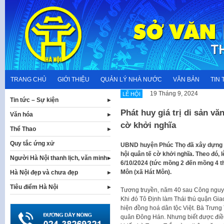
Skip
to
content
TRANG CHỦ
GIỚI THIỆU
QUẢN LÝ NHÀ NƯỚC
VĂN BẢN
TIN 
19 Tháng 9, 2024
LỄ HỘI
Tin tức – Sự kiện
Phát huy giá trị di sản v
Văn hóa
cờ khởi nghĩa
Thể Thao
Quy tắc ứng xử
UBND huyện Phúc Thọ đã xây dựng k
hội quân tế cờ khởi nghĩa. Theo đó, 
Người Hà Nội thanh lịch, văn minh
6/10/2024 (tức mồng 2 đến mồng 4 thá
Môn (xã Hát Môn).
Hà Nội đẹp và chưa đẹp
Tiêu điểm Hà Nội
Tương truyền, năm 40 sau Công nguyê
Khi đó Tô Định làm Thái thú quận Gia
hiện đồng hoá dân tộc Việt. Bà Trưng
quân Đông Hán. Nhưng biết được điều