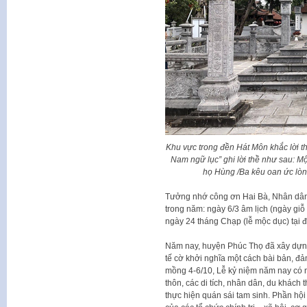
Khu vực trong đền Hát Môn khắc lời th
Nam ngữ lục” ghi lời thề như sau: Mộ
họ Hùng /Ba kêu oan ức lòn
Tưởng nhớ công ơn Hai Bà, Nhân dân 
trong năm: ngày 6/3 âm lịch (ngày giỗ 
ngày 24 tháng Chạp (lễ mộc dục) tại 
Năm nay, huyện Phúc Thọ đã xây dựng
tế cờ khởi nghĩa một cách bài bản, đả
mồng 4-6/10, Lễ kỷ niệm năm nay có n
thôn, các di tích, nhân dân, du khách 
thực hiện quán sái tam sinh. Phần hộ