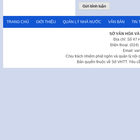
TRANG CHỦ
GIỚI THIỆU
QUẢN LÝ NHÀ NƯỚC
VĂN BẢN
TIN 
SỞ VĂN HÓA VÀ
Địa chỉ: Số 47
Điện thoại: (024
Email: va
Chịu trách nhiệm phát ngôn và quản lý nộ
Bản quyền thuộc về Sở VHTT. Yêu cầu 