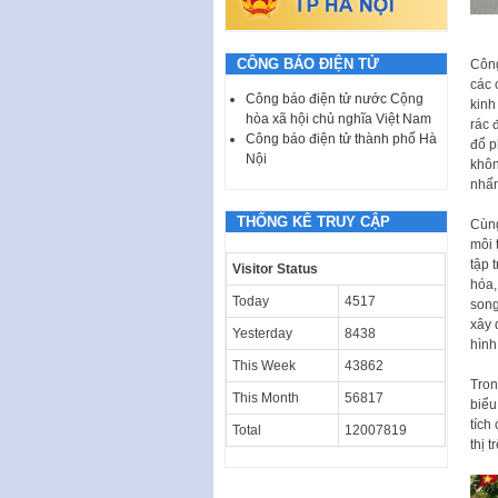
CÔNG BÁO ĐIỆN TỬ
Công
các 
Công báo điện tử nước Cộng
kinh
hòa xã hội chủ nghĩa Việt Nam
rác 
Công báo điện tử thành phố Hà
đổ p
Nội
khôn
nhấn
THỐNG KÊ TRUY CẬP
Cùng
môi 
tập 
Visitor Status
hóa,
Today
4517
song
xây 
Yesterday
8438
hình
This Week
43862
Tron
This Month
56817
biểu
tích
Total
12007819
thị t