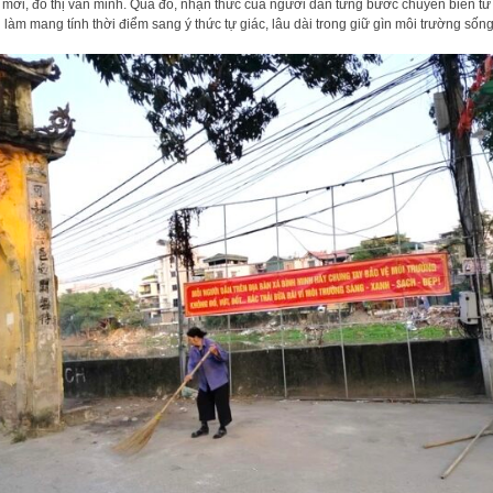
 mới, đô thị văn minh. Qua đó, nhận thức của người dân từng bước chuyển biến từ
 làm mang tính thời điểm sang ý thức tự giác, lâu dài trong giữ gìn môi trường sống