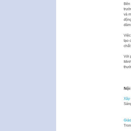
Bên 
trườ
và m
động
đảm 
Việc
tạo 
chất
Với 
Minh
thườ
Nội
Xây 
Sáng
Giáo
​Tro