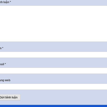
nh luận
*
ên
*
ail
*
ang web