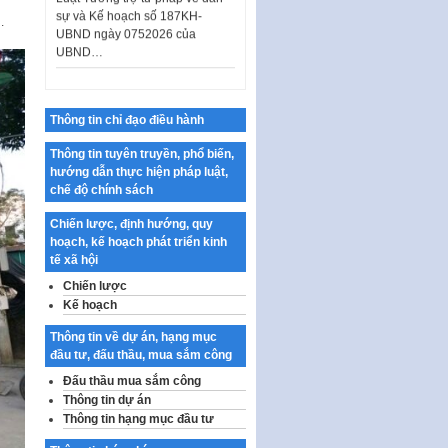
UBND ngày 0752026 của
.
UBND…
Ban hành Danh mục vị trí khai
thác quảng cáo trên địa bàn
thành phố Hà Nội
Thông tin chỉ đạo điều hành
Kế hoạch Tổ chức Cuộc thi
chính luận về bảo vệ nền tảng tư
Thông tin tuyên truyền, phổ biến,
tưởng của Đảng…
hướng dẫn thực hiện pháp luật,
Công bố công khai dự toán kinh
chế độ chính sách
phí xây dựng pháp luật, hoàn
Chiến lược, định hướng, quy
thiện thể chế, chính…
hoạch, kế hoạch phát triển kinh
Quy định về nghiên cứu, ứng
tế xã hội
dụng khoa học, công nghệ, đổi
Chiến lược
mới sáng tạo và chuyển…
Kế hoạch
Quy định chi tiết và hướng dẫn
Thông tin về dự án, hạng mục
thi hành một số điều của Luật Lý
đầu tư, đấu thầu, mua sắm công
lịch tư…
Đấu thầu mua sắm công
Sửa đổi, bổ sung một số nội
Thông tin dự án
dung tại Nghị quyết số 30/NQ-
Thông tin hạng mục đầu tư
CP ngày 24 tháng 02…