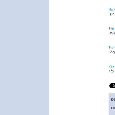
Hà N
Qua 
Tập 
Đó l
Trưn
Sáng
Xây 
Xây 
Để
Em