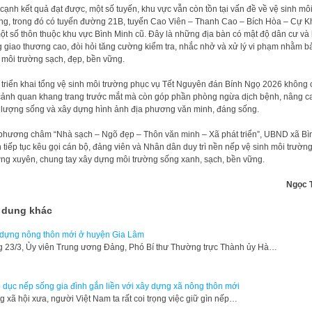
cạnh kết quả đạt được, một số tuyến, khu vực vẫn còn tồn tại vấn đề về vệ sinh mô
ng, trong đó có tuyến đường 21B, tuyến Cao Viên – Thanh Cao – Bích Hòa – Cự K
ột số thôn thuộc khu vực Bình Minh cũ. Đây là những địa bàn có mật độ dân cư và
 giao thương cao, đòi hỏi tăng cường kiểm tra, nhắc nhở và xử lý vi phạm nhằm b
môi trường sạch, đẹp, bền vững.
 triển khai tổng vệ sinh môi trường phục vụ Tết Nguyên đán Bính Ngọ 2026 không 
cảnh quan khang trang trước mắt mà còn góp phần phòng ngừa dịch bệnh, nâng c
 lượng sống và xây dựng hình ảnh địa phương văn minh, đáng sống.
phương châm “Nhà sạch – Ngõ đẹp – Thôn văn minh – Xã phát triển”, UBND xã Bì
 tiếp tục kêu gọi cán bộ, đảng viên và Nhân dân duy trì nền nếp vệ sinh môi trườn
ng xuyên, chung tay xây dựng môi trường sống xanh, sạch, bền vững.
Ngọc 
 dung khác
dựng nông thôn mới ở huyện Gia Lâm
 23/3, Ủy viên Trung ương Đảng, Phó Bí thư Thường trực Thành ủy Hà…
 dục nếp sống gia đình gắn liền với xây dựng xã nông thôn mới
ng xã hội xưa, người Việt Nam ta rất coi trọng việc giữ gìn nếp…