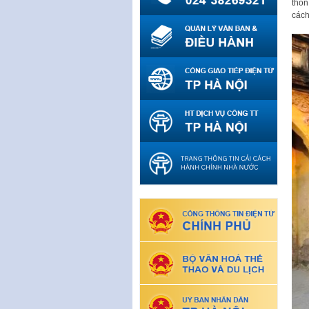
thôn
cách