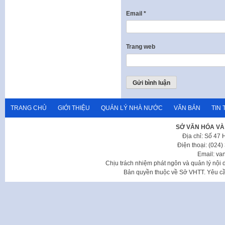
Email
*
Trang web
TRANG CHỦ
GIỚI THIỆU
QUẢN LÝ NHÀ NƯỚC
VĂN BẢN
TIN 
SỞ VĂN HÓA VÀ
Địa chỉ: Số 47
Điện thoại: (024
Email: va
Chịu trách nhiệm phát ngôn và quản lý nộ
Bản quyền thuộc về Sở VHTT. Yêu cầu 