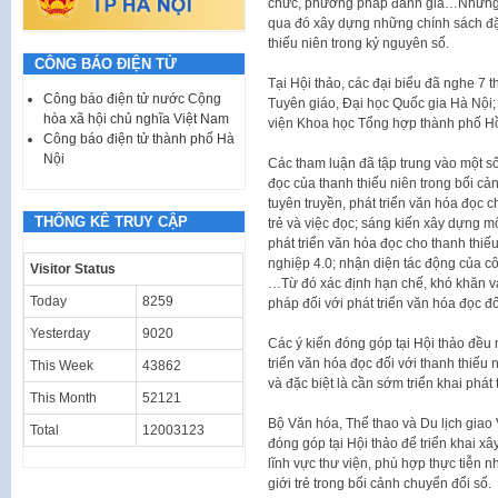
chức, phương pháp đánh giá…Những 
qua đó xây dựng những chính sách đặc 
thiếu niên trong kỷ nguyên số.
CÔNG BÁO ĐIỆN TỬ
Tại Hội thảo, các đại biểu đã nghe 7 
Công báo điện tử nước Cộng
Tuyên giáo, Đại học Quốc gia Hà Nội
hòa xã hội chủ nghĩa Việt Nam
viện Khoa học Tổng hợp thành phố Hồ
Công báo điện tử thành phố Hà
Nội
Các tham luận đã tập trung vào một s
đọc của thanh thiếu niên trong bối cả
tuyên truyền, phát triển văn hóa đọc c
THỐNG KÊ TRUY CẬP
trẻ và việc đọc; sáng kiến xây dựng m
phát triển văn hóa đọc cho thanh thiế
nghiệp 4.0; nhận diện tác động của cô
Visitor Status
…Từ đó xác định hạn chế, khó khăn và
Today
8259
pháp đối với phát triển văn hóa đọc đ
Yesterday
9020
Các ý kiến đóng góp tại Hội thảo đều 
triển văn hóa đọc đối với thanh thiếu 
This Week
43862
và đặc biệt là cần sớm triển khai phát 
This Month
52121
Bộ Văn hóa, Thể thao và Du lịch giao V
Total
12003123
đóng góp tại Hội thảo để triển khai 
lĩnh vực thư viện, phù hợp thực tiễn n
giới trẻ trong bối cảnh chuyển đổi số.