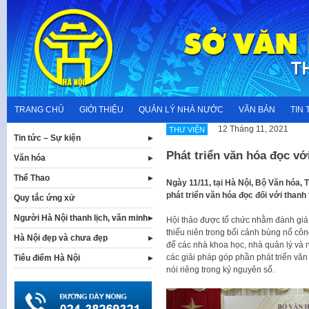
Skip
to
content
TRANG CHỦ
GIỚI THIỆU
QUẢN LÝ NHÀ NƯỚC
VĂN BẢN
TIN 
12 Tháng 11, 2021
THƯ VIỆN
Tin tức – Sự kiện
Phát triển văn hóa đọc vớ
Văn hóa
Thể Thao
Ngày 11/11, tại Hà Nội, Bộ Văn hóa, 
phát triển văn hóa đọc đối với thanh
Quy tắc ứng xử
Người Hà Nội thanh lịch, văn minh
Hội thảo được tổ chức nhằm đánh giá
thiếu niên trong bối cảnh bùng nổ cô
Hà Nội đẹp và chưa đẹp
để các nhà khoa học, nhà quản lý và n
các giải pháp góp phần phát triển văn
Tiêu điểm Hà Nội
nói riêng trong kỷ nguyên số.