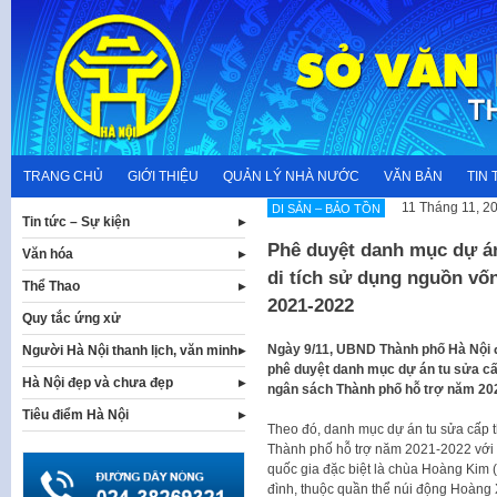
Skip
to
content
TRANG CHỦ
GIỚI THIỆU
QUẢN LÝ NHÀ NƯỚC
VĂN BẢN
TIN 
11 Tháng 11, 2
DI SẢN – BẢO TỒN
Tin tức – Sự kiện
Phê duyệt danh mục dự án
Văn hóa
di tích sử dụng nguồn vố
Thể Thao
2021-2022
Quy tắc ứng xử
Ngày 9/11, UBND Thành phố Hà Nội 
Người Hà Nội thanh lịch, văn minh
phê duyệt danh mục dự án tu sửa cấp
Hà Nội đẹp và chưa đẹp
ngân sách Thành phố hỗ trợ năm 20
Tiêu điểm Hà Nội
Theo đó, danh mục dự án tu sửa cấp 
Thành phố hỗ trợ năm 2021-2022 với tổ
quốc gia đặc biệt là chùa Hoàng Kim 
đình, thuộc quần thể núi động Hoàng X