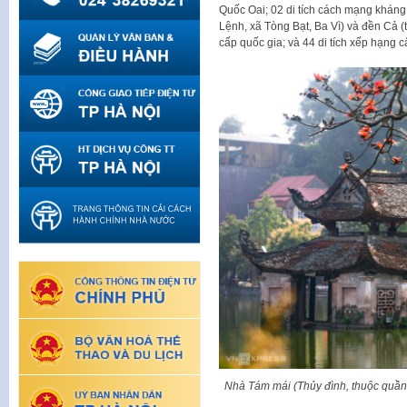
Quốc Oai; 02 di tích cách mạng khán
Lệnh, xã Tòng Bạt, Ba Vì) và đền Cả (
cấp quốc gia; và 44 di tích xếp hạng 
Nhà Tám mái (Thủy đình, thuộc quần 