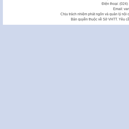
Điện thoại: (024
Email: va
Chịu trách nhiệm phát ngôn và quản lý nộ
Bản quyền thuộc về Sở VHTT. Yêu cầu 