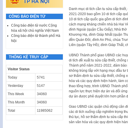
Danh mục di tích cần tu sửa cấp thiết
2021-2020 bao gồm 10 di tích cấp quố
CÔNG BÁO ĐIỆN TỬ
10 di tích cấp quốc gia gồm di tích đì
cách mạng kháng chiến nhà bà Hai Vẽ
Công báo điện tử nước Cộng
đình Ngoài (quận Cầu Giấy); Nhà thờ
hòa xã hội chủ nghĩa Việt Nam
Khương Hạ, đình Giáp Nhất (quận Tha
Công báo điện tử thành phố Hà
đền Quán Đôi, đình An Phú, chùa Tru
Nội
Liên (quận Tây Hồ); đình Giáp Thất, 
UBND Thành phố giao UBND các huyện
THỐNG KÊ TRUY CẬP
di tích đề xuất tu sửa cấp thiết, chố
Thành phố năm 2021-2022, đảm bảo ph
Visitor Status
không trùng lắp với hạng mục đầu tư t
sơ thẩm định tu sửa cấp thiết, chống 
Today
5741
hóa và các quy định hiện hành, làm c
Yesterday
5147
thao tổng hợp, trình UBND Thành phố 
nguồn lực thực hiện dự án và đối ứng
This Week
34060
dự án được phê duyệt lớn hơn phần d
This Month
34060
Giao UBND các quận chủ động cân đối 
Total
11985062
các di tích xuống cấp nghiêm trọng th
thủ tục, hồ sơ thẩm định tu sửa cấp th
sản văn hóa và các quy định hiện hàn