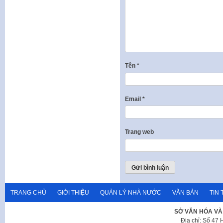
Tên
*
Email
*
Trang web
TRANG CHỦ
GIỚI THIỆU
QUẢN LÝ NHÀ NƯỚC
VĂN BẢN
TIN 
SỞ VĂN HÓA VÀ
Địa chỉ: Số 47