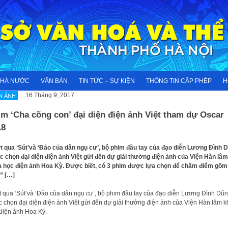
NHÀ NƯỚC
VĂN BẢN
TIN TỨC – SỰ KIỆN
THÔNG TIN CẤP PHÉP
H
16 Tháng 9, 2017
N ẢNH
m ‘Cha cõng con’ đại diện điện ảnh Việt tham dự Oscar
18
 qua ‘Sút’và ‘Đảo của dân ngụ cư’, bộ phim đầu tay của đạo diễn Lương Đình 
 chọn đại diện điện ảnh Việt gửi đến dự giải thưởng điện ảnh của Viện Hàn lâm
 học điện ảnh Hoa Kỳ. Được biết, có 3 phim được lựa chọn để chấm điểm gồm
” […]
 qua ‘Sút’và ‘Đảo của dân ngụ cư’, bộ phim đầu tay của đạo diễn Lương Đình Dũ
 chọn đại diện điện ảnh Việt gửi đến dự giải thưởng điện ảnh của Viện Hàn lâm 
điện ảnh Hoa Kỳ.