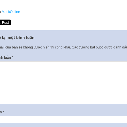
o
MaskOnline
 lại một bình luận
ail của bạn sẽ không được hiển thị công khai.
Các trường bắt buộc được đánh d
nh luận
*
ên
*