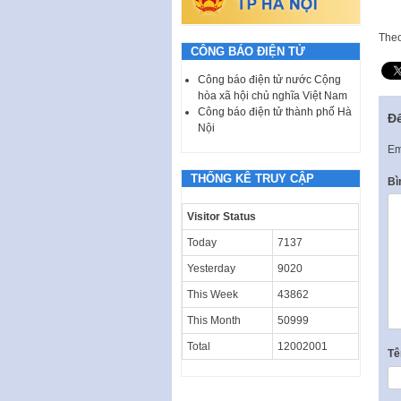
The
CÔNG BÁO ĐIỆN TỬ
Công báo điện tử nước Cộng
hòa xã hội chủ nghĩa Việt Nam
Công báo điện tử thành phố Hà
Để
Nội
Em
THỐNG KÊ TRUY CẬP
Bì
Visitor Status
Today
7137
Yesterday
9020
This Week
43862
This Month
50999
Total
12002001
T