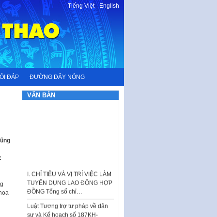
Tiếng Việt
-
English
ỎI ĐÁP
ĐƯỜNG DÂY NÓNG
VĂN BẢN
Dũng
:
I. CHỈ TIÊU VÀ VỊ TRÍ VIỆC LÀM
TUYỂN DỤNG LAO ĐỘNG HỢP
ng
ĐỒNG Tổng số chỉ…
khoa
Luật Tương trợ tư pháp về dân
sự và Kế hoạch số 187KH-
UBND ngày 0752026 của