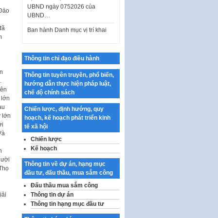
UBND…
“Đảo
Ban hành Danh mục vị trí khai
đã
thác quảng cáo trên địa bàn
m
thành phố Hà Nội
Kế hoạch Tổ chức Cuộc thi
Thông tin chỉ đạo điều hành
chính luận về bảo vệ nền tảng tư
n
tưởng của Đảng…
Thông tin tuyên truyền, phổ biến,
.
hướng dẫn thực hiện pháp luật,
Công bố công khai dự toán kinh
rên
chế độ chính sách
phí xây dựng pháp luật, hoàn
 lớn
thiện thể chế, chính…
àu
Chiến lược, định hướng, quy
 lớn
hoạch, kế hoạch phát triển kinh
Quy định về nghiên cứu, ứng
ợi
tế xã hội
dụng khoa học, công nghệ, đổi
Và
mới sáng tạo và chuyển…
Chiến lược
Kế hoạch
h
Quy định chi tiết và hướng dẫn
gười
thi hành một số điều của Luật Lý
Thông tin về dự án, hạng mục
 Thọ
lịch tư…
đầu tư, đấu thầu, mua sắm công
Sửa đổi, bổ sung một số nội
Đấu thầu mua sắm công
dung tại Nghị quyết số 30/NQ-
iải
Thông tin dự án
CP ngày 24 tháng 02…
Thông tin hạng mục đầu tư
Ban hành Chương trình hành