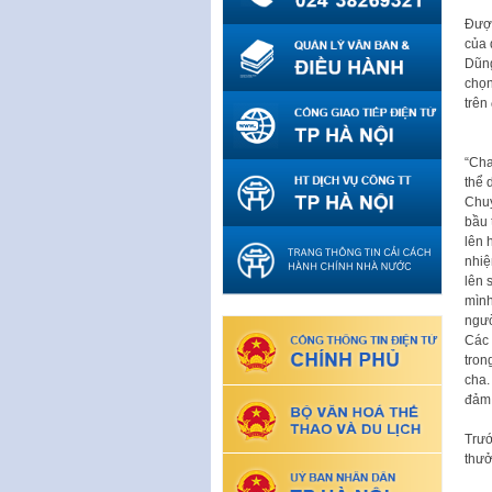
Được
của 
Dũng
chọn
trê
“Cha
thể 
Chuy
bầu 
lên 
nhiệ
lên 
mình
ngườ
Các 
tron
cha.
đảm
Trướ
thưở