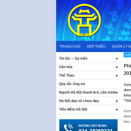
Skip
to
content
TRANG CHỦ
GIỚI THIỆU
QUẢN LÝ 
ĐIỆ
Tin tức – Sự kiện
Phi
Văn hóa
20
Thể Thao
Quy tắc ứng xử
Vượt
được
Người Hà Nội thanh lịch, văn minh
khoa
“Sút
Hà Nội đẹp và chưa đẹp
Tiêu điểm Hà Nội
Vượt
được
học 