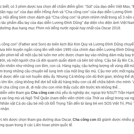
 biết, có 3 phim được lựa chọn để chấm điểm gồm: “Sút” của đạo diễn Việt Max, 
dân ngụ cư” của đạo diễn Hồng Ánh và “Cha cõng con” của đạo diễn Lương Đình
. Hội đồng bình chọn đánh giá “Cha cõng con” là phim nhỉnh nhất trong số 3 nên 
 tác phẩm đầu tay của đạo diễn Lương Đình Dũng” đại diện cho điện ảnh Việt Na
n đường đua hạng mục
Phim nói tiếng nước ngoài hay nhất
của Oscar 2018.
 cõng con” (Father and Son) do biên kịch Bùi Kim Quy và Lương Đình Dũng chuyể
dựa trên truyện ngắn cùng tên viết năm 1995 của chính đạo diễn Lương Đình Dũng
ện phim kể về một cậu bé luôn mơ ước được chạm tay vào những đám mây bay t
trời, và một người cha cả đời quanh quẩn đánh cá bên bờ sông. Cậu bé ấy tên Cá,
hồn nhiên như những con tôm, con cá. Hàng ngày, cậu tưởng tượng về vùng đất m
m trong những câu chuyện kể lung linh của một ông lão mù. Cậu mơ ước một ngày
sẽ được đến cái nơi huyền diệu ấy. Nhưng Cá không còn đủ thời gian, không thể đ
 lớn lên, cũng không thể đợi bố bắt đủ hàng triệu con cá để chữa bệnh cho mình. 
i cha cõng con đi, đi mãi cho con nhìn thấy cuộc đời trước khi không thể…
diễn viên tham gia
Cha cõng con
chủ yếu là nghiệp dư, ngoại trừ NSƯT Trần Hạn
g vai ông mù và Ngô Thế Quân (nam diễn viên chính của
Thời xa vắng)
trong vai n
 Nhân vật Cá do cậu bé mồ côi Đỗ Trọng Tấn đến từ làng trẻ em SOS Việt Trì, Phú
 nhận.
c khi được chọn tham gia đường đua Oscar,
Cha cõng con
đã giành được nhiều g
ng quan trọng ở các Liên hoan phim quốc tế.