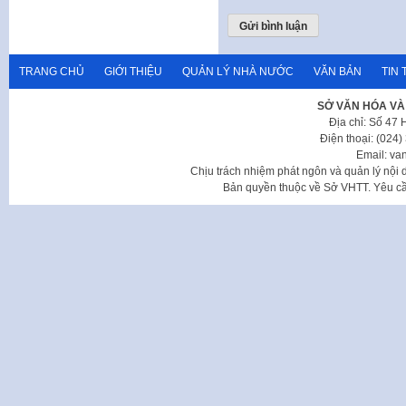
TRANG CHỦ
GIỚI THIỆU
QUẢN LÝ NHÀ NƯỚC
VĂN BẢN
TIN 
SỞ VĂN HÓA VÀ
Địa chỉ: Số 47
Điện thoại: (024
Email: va
Chịu trách nhiệm phát ngôn và quản lý nộ
Bản quyền thuộc về Sở VHTT. Yêu cầu 