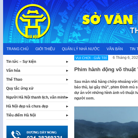
Skip
to
content
TRANG CHỦ
GIỚI THIỆU
QUẢN LÝ NHÀ NƯỚC
VĂN BẢN
TIN 
6 Tháng 6, 20
VUI CHƠI - GIẢI TRÍ
Tin tức – Sự kiện
Phim hành động võ thuật
Văn hóa
Thể Thao
Sau màn nhá hàng chớp nhoáng với t
báo thù, lại gây thù”, phim Đỉnh mù 
Quy tắc ứng xử
dự án với những hình ảnh võ thuật 
Người Hà Nội thanh lịch, văn minh
người xem.
Hà Nội đẹp và chưa đẹp
Tiêu điểm Hà Nội