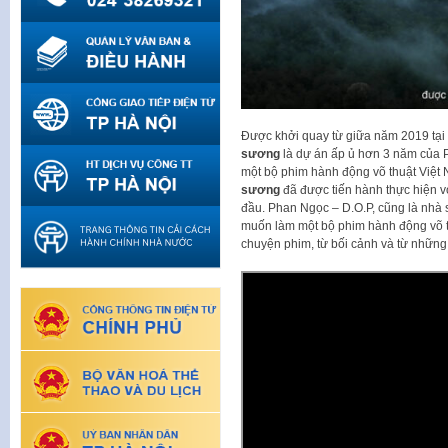
Được khởi quay từ giữa năm 2019 tại
sương
là dự án ấp ủ hơn 3 năm của 
một bộ phim hành động võ thuật Việt N
sương
đã được tiến hành thực hiện v
đầu. Phan Ngọc – D.O.P, cũng là nhà 
muốn làm một bộ phim hành động võ th
chuyện phim, từ bối cảnh và từ những