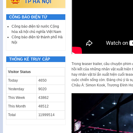
CÔNG BÁO ĐIỆN TỬ
Công báo điện tử nước Cộng
hòa xã hội chủ nghĩa Việt Nam
Công báo điện tử thành phố Hà
Nội
THỐNG KÊ TRUY CẬP
Trong teaser trailer, câu chuyện phim
hồi kết của những nhân vật xuất hiện 
Visitor Status
hay nhân vật bí ẩn xuất hiện cuối te
cuộc chiến sống còn. Đáng chú ý là sự 
Today
4650
Châu Á: Simon Kook, Trương Đình Ho
Yesterday
9020
This Week
43862
This Month
48512
Total
11999514