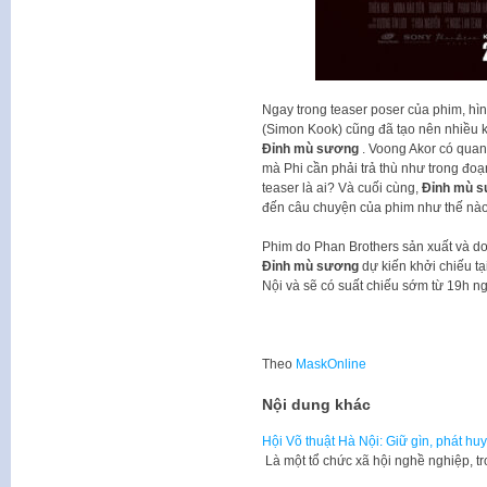
Ngay trong teaser poser của phim, hì
(Simon Kook) cũng đã tạo nên nhiều kị
Đỉnh mù sương
. Voong Akor có quan
mà Phi cần phải trả thù như trong đoạ
teaser là ai? Và cuối cùng,
Đỉnh mù 
đến câu chuyện của phim như thế nà
Phim do Phan Brothers sản xuất và do
Đỉnh mù sương
dự kiến khởi chiếu tạ
Nội và sẽ có suất chiếu sớm từ 19h ng
Theo
MaskOnline
Nội dung khác
Hội Võ thuật Hà Nội: Giữ gìn, phát hu
Là một tổ chức xã hội nghề nghiệp, 