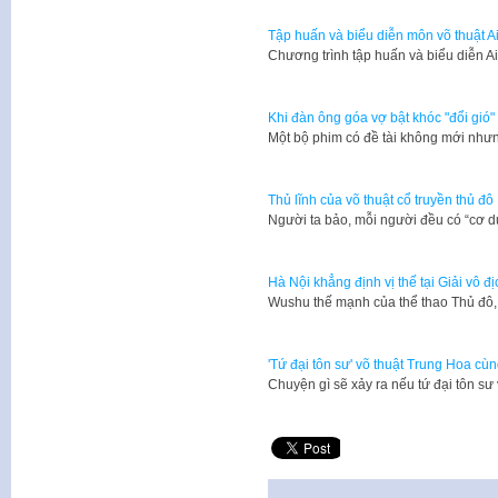
Tập huấn và biểu diễn môn võ thuật Ai
​Chương trình tập huấn và biểu diễn 
Khi đàn ông góa vợ bật khóc "đổi gió"
​Một bộ phim có đề tài không mới như
Thủ lĩnh của võ thuật cổ truyền thủ đô
Người ta bảo, mỗi người đều có “cơ 
Hà Nội khẳng định vị thế tại Giải vô 
Wushu thế mạnh của thể thao Thủ đô, 
'Tứ đại tôn sư' võ thuật Trung Hoa cùn
Chuyện gì sẽ xảy ra nếu tứ đại tôn s