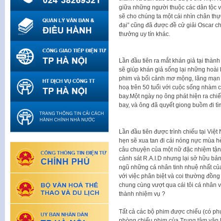
giữa những người thuộc các dân tộc v
sẽ cho chúng ta một cái nhìn chân thự
đại” cũng đã được đề cử giải Oscar ch
thưởng uy tín khác.
Lần đầu tiên ra mắt khán giả tại thà
sẽ giúp khán giả sống lại những hoài
phim và bối cảnh mơ mộng, lãng mạn 
hoạ trên 50 tuổi với cuộc sống nhàm 
bay.Một ngày nọ ông phát hiện ra chiế
bay, và ông đã quyết giong buồm đi t
Lần đầu tiên được trình chiếu tại Việ
hẹn sẽ xua tan đi cái nóng nực mùa h
câu chuyện của một nữ đặc nhiệm tận
cảnh sát R.A.I.D nhưng lại sở hữu bả
ngũ những cá nhân tinh nhuệ nhất của 
với việc phân biệt và coi thường đồng 
chung cùng vượt qua cái tôi cá nhân 
thành nhiệm vụ ?
Tất cả các bộ phim được chiếu (có phụ
phòng chiếu phim của Trung tâm văn 