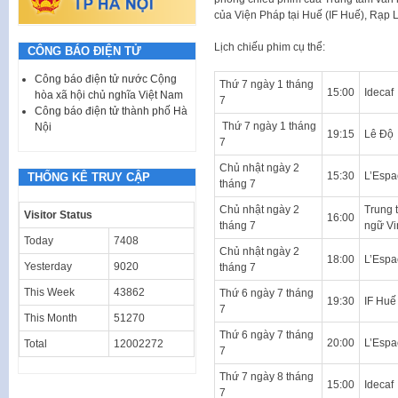
của Viện Pháp tại Huế (IF Huế), Rạp 
Lịch chiếu phim cụ thể:
CÔNG BÁO ĐIỆN TỬ
Công báo điện tử nước Cộng
Thứ 7 ngày 1 tháng
15:00
Idecaf
hòa xã hội chủ nghĩa Việt Nam
7
Công báo điện tử thành phố Hà
Thứ 7 ngày 1 tháng
Nội
19:15
Lê Độ
7
Chủ nhật ngày 2
15:30
L’Espa
THỐNG KÊ TRUY CẬP
tháng 7
Chủ nhật ngày 2
Trung 
Visitor Status
16:00
tháng 7
ngữ Vi
Today
7408
Chủ nhật ngày 2
18:00
L’Espa
Yesterday
9020
tháng 7
This Week
43862
Thứ 6 ngày 7 tháng
19:30
IF Huế
7
This Month
51270
Thứ 6 ngày 7 tháng
20:00
L’Espa
Total
12002272
7
Thứ 7 ngày 8 tháng
15:00
Idecaf
7