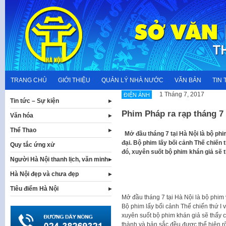
Skip
to
content
TRANG CHỦ
GIỚI THIỆU
QUẢN LÝ NHÀ NƯỚC
VĂN BẢN
TIN 
1 Tháng 7, 2017
ĐIỆN ẢNH
Tin tức – Sự kiện
Phim Pháp ra rạp tháng 7
Văn hóa
Thể Thao
Mở đầu tháng 7 tại Hà Nội là bộ phi
đại. Bộ phim lấy bối cảnh Thế chiến 
Quy tắc ứng xử
đó, xuyên suốt bộ phim khán giả sẽ 
Người Hà Nội thanh lịch, văn minh
Hà Nội đẹp và chưa đẹp
Tiêu điểm Hà Nội
Mở đầu tháng 7 tại Hà Nội là bộ phim 
Bộ phim lấy bối cảnh Thế chiến thứ I 
xuyên suốt bộ phim khán giả sẽ thấy c
thành và bản sắc đều được thể hiện rõ