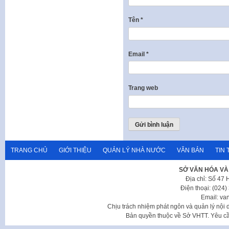
Tên
*
Email
*
Trang web
TRANG CHỦ
GIỚI THIỆU
QUẢN LÝ NHÀ NƯỚC
VĂN BẢN
TIN 
SỞ VĂN HÓA VÀ
Địa chỉ: Số 47
Điện thoại: (024
Email: va
Chịu trách nhiệm phát ngôn và quản lý nộ
Bản quyền thuộc về Sở VHTT. Yêu cầu 