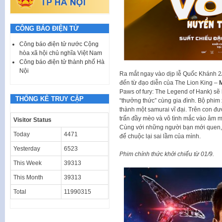
CÔNG BÁO ĐIỆN TỬ
Công báo điện tử nước Cộng
hòa xã hội chủ nghĩa Việt Nam
Công báo điện tử thành phố Hà
Nội
Ra mắt ngay vào dịp lễ Quốc Khánh 2/
đến từ đạo diễn của The Lion King –
M
Paws of fury: The Legend of Hank) sẽ
THỐNG KÊ TRUY CẬP
“thưởng thức” cùng gia đình. Bộ phi
thành một samurai vĩ đại. Trên con đư
trấn đầy mèo và vô tình mắc vào âm mư
Visitor Status
Cùng với những người bạn mới quen,
Today
4471
để chuộc lại sai lầm của mình.
Yesterday
6523
Phim chính thức khởi chiếu từ 01/9.
This Week
39313
This Month
39313
Total
11990315