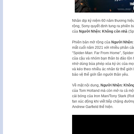
Nhân dịp kỷ niệm 60 năm thương hiệ
rộng, Sony quyết định tung ra phiên b
của
Người Nhện: Không còn nhà
(Sp
Phiên bản mở rộng của
Người Nhện:
mắt cuối năm 2021 với nhiều phân cản
“Spider-Man: Far From Home”, Spider-
của cậu và nhóm bạn thân bị đảo lộn h
nhờ dùng bùa phép xóa ký ức của mọi 
và kéo theo nhiều ác nhân từ thế giới
bảo vệ thế giới lẫn người thân yêu.
Về mặt nội dung,
Người Nhện: Không
của Tom Holland mà còn mở ra cả một 
cái bóng của Iron Man/Tony Stark (Ro
fan xúc động khi viết tiếp chặng đườ
Andrew Garfield thể hiện.