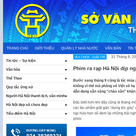
Skip
to
content
TRANG CHỦ
GIỚI THIỆU
QUẢN LÝ NHÀ NƯỚC
VĂN BẢN
TIN 
31 Tháng 8, 2
VUI CHƠI - GIẢI TRÍ
Tin tức – Sự kiện
Phim ra rạp Hà Nội dịp ng
Văn hóa
Thể Thao
Bước sang tháng 9 cũng là lúc mùa p
không vì thế mà phòng vé Việt sẽ hạ
Quy tắc ứng xử
dẫn đang sẵn sàng “chào sân” khán g
Người Hà Nội thanh lịch, văn minh
Đặc biệt hơn khi đây cũng là tháng 
Hà Nội đẹp và chưa đẹp
các tác phẩm giật gân “dựng tóc gáy” 
rạp hứa hẹn sẽ đem lại những trải ng
Tiêu điểm Hà Nội
phim.