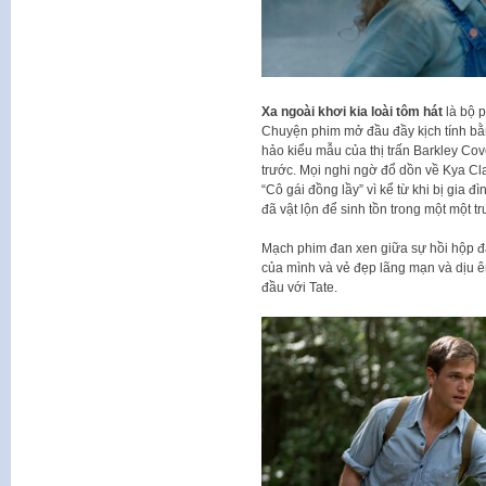
Xa ngoài khơi kia loài tôm hát
là bộ p
Chuyện phim mở đầu đầy kịch tính bằ
hảo kiểu mẫu của thị trấn Barkley C
trước. Mọi nghi ngờ đổ dồn về Kya Clar
“Cô gái đồng lầy” vì kể từ khi bị gia đì
đã vật lộn để sinh tồn trong một một 
Mạch phim đan xen giữa sự hồi hộp đậ
của mình và vẻ đẹp lãng mạn và dịu ê
đầu với Tate.