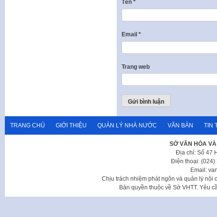
Tên
*
Email
*
Trang web
TRANG CHỦ
GIỚI THIỆU
QUẢN LÝ NHÀ NƯỚC
VĂN BẢN
TIN 
SỞ VĂN HÓA VÀ
Địa chỉ: Số 47
Điện thoại: (024
Email: va
Chịu trách nhiệm phát ngôn và quản lý nộ
Bản quyền thuộc về Sở VHTT. Yêu cầu 