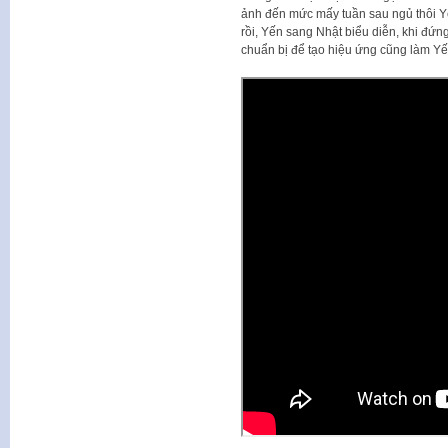
ảnh đến mức mấy tuần sau ngủ thôi Y
rồi, Yến sang Nhật biểu diễn, khi đứn
chuẩn bị để tạo hiệu ứng cũng làm Yế