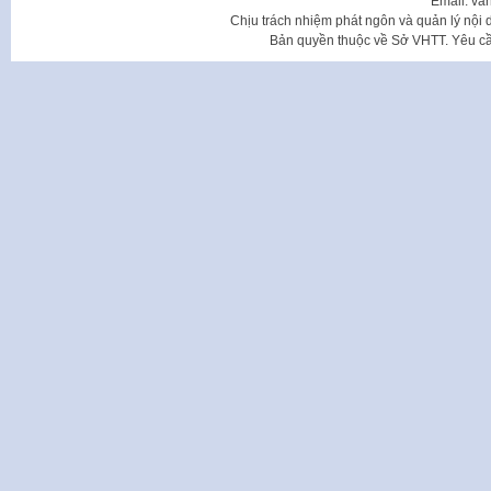
Email: va
Chịu trách nhiệm phát ngôn và quản lý nộ
Bản quyền thuộc về Sở VHTT. Yêu cầu 