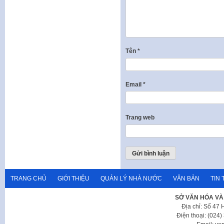
Tên
*
Email
*
Trang web
TRANG CHỦ
GIỚI THIỆU
QUẢN LÝ NHÀ NƯỚC
VĂN BẢN
TIN 
SỞ VĂN HÓA VÀ
Địa chỉ: Số 47
Điện thoại: (024