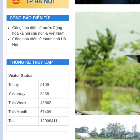
CÔNG BÁO ĐIỆN TỬ
Công báo điện tử nước Cộng
hòa xã hội chủ nghĩa Việt Nam
Công báo điện tử thành phố Hà
Nội
THỐNG KÊ TRUY CẬP
Visitor Status
Today
5109
Yesterday
8438
This Week
43862
This Month
57409
Total
12008411