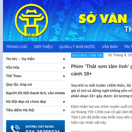
Skip
to
content
TRANG CHỦ
GIỚI THIỆU
QUẢN LÝ NHÀ NƯỚC
VĂN BẢN
TIN 
30 Tháng 9, 2
VUI CHƠI - GIẢI TRÍ
Tin tức – Sự kiện
Phim ‘Thất sơn tâm linh’
Văn hóa
cảnh 18+
Thể Thao
Quy tắc ứng xử
Sau khi ra mắt trailer chính thức, bộ
giả tò mò và đứng ngồi không yên với
Người Hà Nội thanh lịch, văn minh
phân đoạn 18+ gây được ấn tượng 
Hà Nội đẹp và chưa đẹp
Đảm nhận hai vai chính xuyên suốt ch
Tiêu điểm Hà Nội
và Hoàng Yến Chibi (vai cô gái câm tê
Tâm Linh đã phần nào khắc họa nên đư
hiện các nhân vật này.