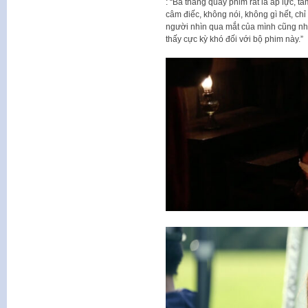
: “Ba tháng quay phim rất là áp lực, tâ
câm điếc, không nói, không gì hết, ch
người nhìn qua mắt của mình cũng nh
thấy cực kỳ khó đối với bộ phim này.”