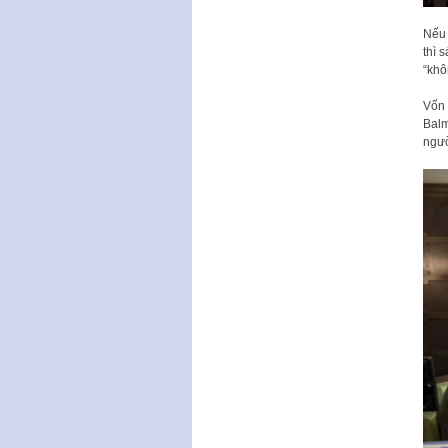
Nếu 
thì 
“khô
Vốn 
Balm
ngườ