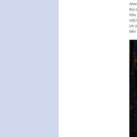
Alex
thủ 
hữu 
một 
ích 
bên 