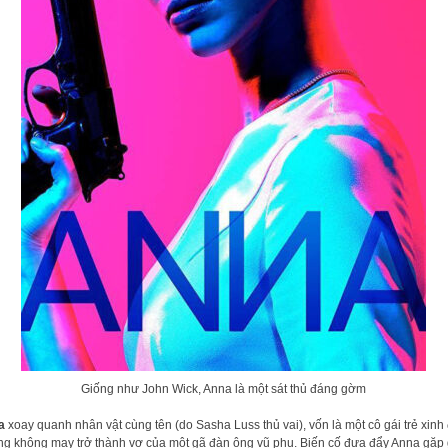
Giống như John Wick, Anna là một sát thủ đáng gờm
a
xoay quanh nhân vật cùng tên (do Sasha Luss thủ vai), vốn là một cô gái trẻ xinh
g không may trở thành vợ của một gã đàn ông vũ phu. Biến cố đưa đẩy Anna gặp