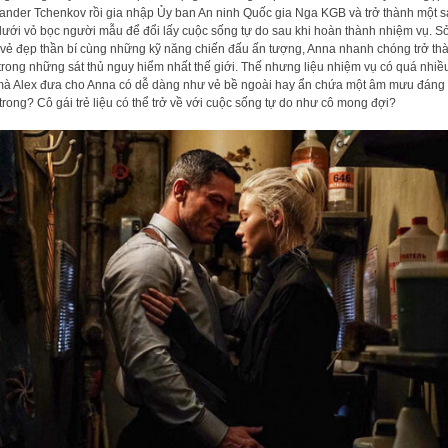
ander Tchenkov rồi gia nhập Ủy ban An ninh Quốc gia Nga KGB và trở thành một s
dưới vỏ bọc người mẫu để đổi lấy cuộc sống tự do sau khi hoàn thành nhiệm vụ. S
vẻ đẹp thần bí cùng những kỹ năng chiến đấu ấn tượng, Anna nhanh chóng trở th
trong những sát thủ nguy hiểm nhất thế giới. Thế nhưng liệu nhiệm vụ có quá nhiều
mà Alex đưa cho Anna có dễ dàng như vẻ bề ngoài hay ẩn chứa một âm mưu đáng
trong? Cô gái trẻ liệu có thể trở về với cuộc sống tự do như cô mong đợi?