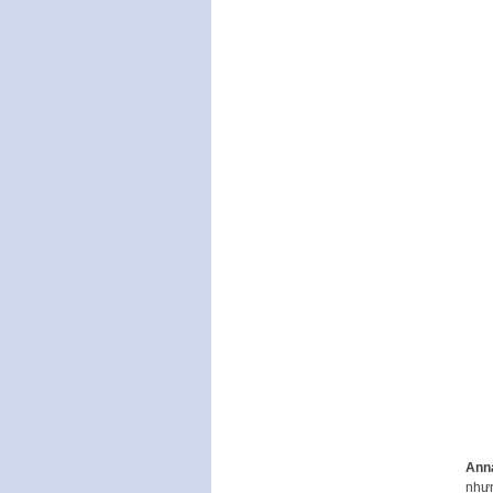
Ann
nhưn