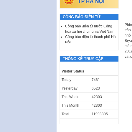
CÔNG BÁO ĐIỆN TỬ
Phim
Công báo điện tử nước Cộng
trào
hòa xã hội chủ nghĩa Việt Nam
nhỏ 
Công báo điện tử thành phố Hà
Brya
Nội
mẽ n
2019
vật 
THỐNG KÊ TRUY CẬP
Visitor Status
Today
7461
Yesterday
6523
This Week
42303
This Month
42303
Total
11993305