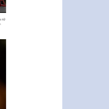
a nữ
.