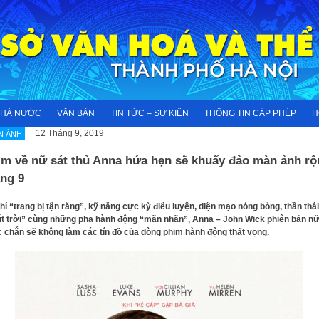
NHÀ NƯỚC
VĂN BẢN
TIN TỨC – SỰ KIỆN
THÔNG TIN CẤP PHÉP
H
12 Tháng 9, 2019
N ẢNH
im về nữ sát thủ Anna hứa hẹn sẽ khuấy đảo màn ảnh rộ
áng 9
hí “trang bị tận răng”, kỹ năng cực kỳ điêu luyện, diện mạo nóng bỏng, thần thái
t trời” cùng những pha hành động “mãn nhãn”, Anna – John Wick phiên bản n
 chắn sẽ không làm các tín đồ của dòng phim hành động thất vọng.