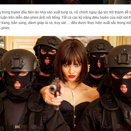
 trong trailer đầu tiên do nhà sản xuất tung ra, nữ chính ngay lập tức trở thành đề t
 luận trên diễn đàn phim ảnh nổi tiếng. Tất cả các kỹ năng điêu luyện của một sát t
 trang, bắn súng, đánh giáp lá cà, truy sát … đều được thực hiện xuất sắc trong mộ
 phim.