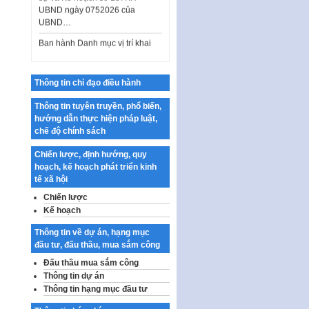
Ban hành Danh mục vị trí khai
thác quảng cáo trên địa bàn
thành phố Hà Nội
Kế hoạch Tổ chức Cuộc thi
chính luận về bảo vệ nền tảng tư
Thông tin chỉ đạo điều hành
tưởng của Đảng…
Công bố công khai dự toán kinh
Thông tin tuyên truyền, phổ biến,
phí xây dựng pháp luật, hoàn
hướng dẫn thực hiện pháp luật,
thiện thể chế, chính…
chế độ chính sách
Quy định về nghiên cứu, ứng
Chiến lược, định hướng, quy
dụng khoa học, công nghệ, đổi
hoạch, kế hoạch phát triển kinh
mới sáng tạo và chuyển…
tế xã hội
Quy định chi tiết và hướng dẫn
Chiến lược
thi hành một số điều của Luật Lý
Kế hoạch
lịch tư…
Thông tin về dự án, hạng mục
Sửa đổi, bổ sung một số nội
đầu tư, đấu thầu, mua sắm công
dung tại Nghị quyết số 30/NQ-
Đấu thầu mua sắm công
CP ngày 24 tháng 02…
Thông tin dự án
Ban hành Chương trình hành
Thông tin hạng mục đầu tư
động của Chính phủ thực hiện