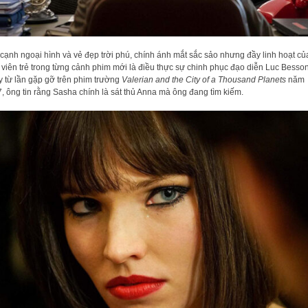
cạnh ngoại hình và vẻ đẹp trời phú, chính ánh mắt sắc sảo nhưng đầy linh hoạt củ
 viên trẻ trong từng cảnh phim mới là điều thực sự chinh phục đạo diễn Luc Besson
 từ lần gặp gỡ trên phim trường
Valerian and the City of a Thousand Planets
năm
, ông tin rằng Sasha chính là sát thủ Anna mà ông đang tìm kiếm.