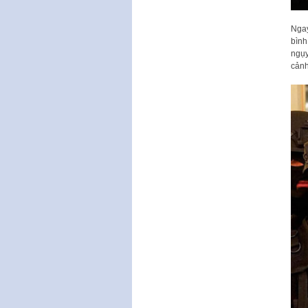
Ngay
bình
ngụy
cảnh