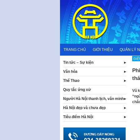
Skip
to
content
TRANG CHỦ
GIỚI THIỆU
QUẢN LÝ 
ĐIỆ
Tin tức – Sự kiện
Ph
Văn hóa
th
Thể Thao
Quy tắc ứng xử
Vũ k
“ngú
Người Hà Nội thanh lịch, văn minh
chắc
Hà Nội đẹp và chưa đẹp
Tiêu điểm Hà Nội