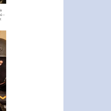
động của Chính phủ thực hiện
Nghị quyết số 02-NQ/TW ngày
17…
ài
hủ –
THÔNG BÁO Tuyển dụng lao
t
động hợp đồng theo Nghị định
số 111/2022/NĐ-CP ngày
30/12/2022 của Chính…
Sửa đổi, bổ sung một số điều
của Thông tư số 320/2016/TT-
BTC của Bộ trưởng Bộ Tài…
Quy định về quản lý website
thương mại điện tử
Nghị quyết quy định điều kiện,
thủ tục tặng, thu hồi danh hiệu
"Công dân danh dự…
Nghị quyết quy định một số
chính sách thúc đẩy nghiên cứu
khoa học, phát triển công…
Nghị quyết công bố Nghị quyết
quy phạm pháp luật của HĐND
Thành phố triển khai thi…