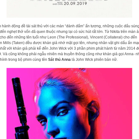
 hành động đề tài sát thủ với các màn “đánh đấm” ấn tượng, những cuộc đấu sún
 đến nghẹt thở vốn đã quen thuộc nhưng lại có sức hút rất lớn. Từ Nikita trên màn 
cho đến những tên tuổi như Leon (The Professional), Vincent (Collateral) cho đến
n Mills (Taken) đều được khán giả nhớ mặt gọi tên, nhưng nhân vật ghi dấu ấn m
hất với khán giả phải kể đến John Wick với 3 phần phim phát hành từ năm 2014 
. Và cũng không phải ngẫu nhiên mà truyền thông cũng như khán giả gọi Anna- n
chính trong bộ phim cùng tên
Sát thủ Anna
là John Wick phiên bản nữ.