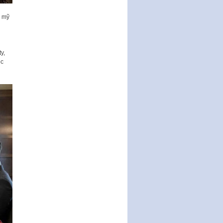
Nghị quyết ban hành quy chế
a mỹ
tiếp công dân của Thường trực
HĐND, đại biểu HĐND thành…
Nghị quyết về một số chính sách
ưu đãi, hỗ trợ phát triển hạ tầng,
y,
tổ chức…
ọc
Nghị quyết quy định một số nội
dung và định mức chi quản lý
hoạt động khoa…
Quy định mức tiền phạt đối với
một số hành vi vi phạm hành
chính trong lĩnh…
Phê duyệt Chương trình phát
triển kinh tế số và xã hội số giai
đoạn 2026 -…