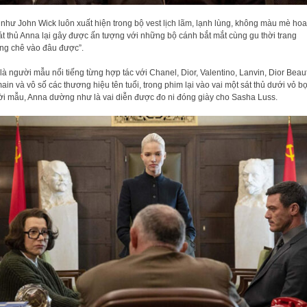
như John Wick luôn xuất hiện trong bộ vest lịch lãm, lạnh lùng, không màu mè ho
sát thủ Anna lại gây được ấn tượng với những bộ cánh bắt mắt cùng gu thời trang
ng chê vào đâu được”.
là người mẫu nổi tiếng từng hợp tác với Chanel, Dior, Valentino, Lanvin, Dior Beaut
ain và vô số các thương hiệu tên tuổi, trong phim lại vào vai một sát thủ dưới vỏ b
i mẫu, Anna dường như là vai diễn được đo ni đóng giày cho Sasha Luss.