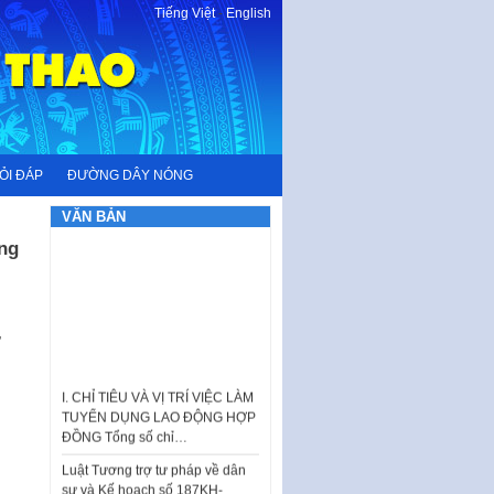
Tiếng Việt
-
English
ỎI ĐÁP
ĐƯỜNG DÂY NÓNG
VĂN BẢN
ng
ữ
I. CHỈ TIÊU VÀ VỊ TRÍ VIỆC LÀM
TUYỂN DỤNG LAO ĐỘNG HỢP
ĐỒNG Tổng số chỉ…
Luật Tương trợ tư pháp về dân
sự và Kế hoạch số 187KH-
UBND ngày 0752026 của
UBND…