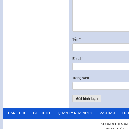
Tên
*
Email
*
Trang web
TRANG CHỦ
GIỚI THIỆU
QUẢN LÝ NHÀ NƯỚC
VĂN BẢN
TIN 
SỞ VĂN HÓA VÀ