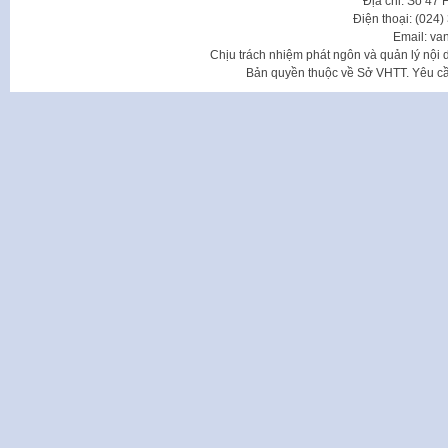
Địa chỉ: Số 47
Điện thoại: (024
Email: va
Chịu trách nhiệm phát ngôn và quản lý nộ
Bản quyền thuộc về Sở VHTT. Yêu cầu 