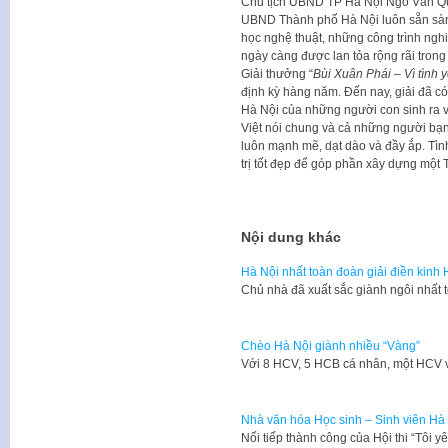
Chủ tịch UBND TP Hà Nội Ngô Văn Qu
UBND Thành phố Hà Nội luôn sẵn sàn
học nghệ thuật, những công trình ngh
ngày càng được lan tỏa rộng rãi trong
Giải thưởng “
Bùi Xuân Phái – Vì tình 
định kỳ hàng năm. Đến nay, giải đã có
Hà Nội của những người con sinh ra v
Việt nói chung và cả những người bạn
luôn mạnh mẽ, dạt dào và đầy ắp. Tình
trị tốt đẹp để góp phần xây dựng một 
Nội dung khác
Hà Nội nhất toàn đoàn giải điền kinh
Chủ nhà đã xuất sắc giành ngôi nhất 
Chèo Hà Nội giành nhiều “Vàng”
Với 8 HCV, 5 HCB cá nhân, một HCV 
Nhà văn hóa Học sinh – Sinh viên Hà 
​Nối tiếp thành công của Hội thi “Tôi