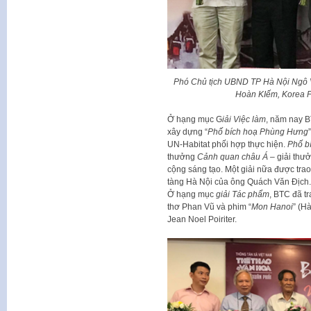
Phó Chủ tịch UBND TP Hà Nội Ngô V
Hoàn KIếm, Korea F
Ở hạng mục G
iải Việc làm
, năm nay BT
xây dựng “
Phố bích hoạ Phùng Hưng
UN-Habitat phối hợp thực hiện.
Phố b
thưởng
Cảnh quan châu Á
– giải thư
cộng sáng tạo. Một giải nữa được trao
tàng Hà Nội của ông Quách Văn Địch.
Ở hạng mục
giải Tác phẩm
, BTC đã tr
thơ Phan Vũ và phim “
Mon Hanoi
” (H
Jean Noel Poiriter.