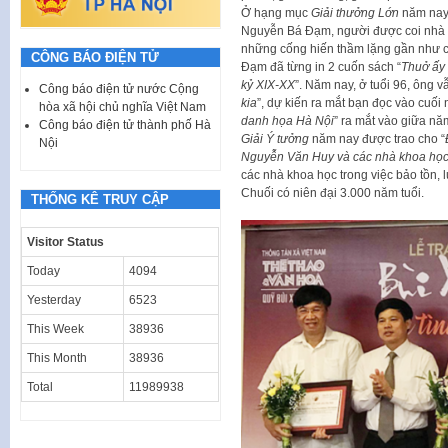
Ở hạng mục
Giải thưởng Lớn
năm nay 
Nguyễn Bá Đạm, người được coi nhà n
những cống hiến thầm lặng gần như c
CÔNG BÁO ĐIỆN TỬ
Đạm đã từng in 2 cuốn sách “
Thuở ấy
kỷ XIX-XX
”. Năm nay, ở tuổi 96, ông v
Công báo điện tử nước Cộng
kia
”, dự kiến ra mắt bạn đọc vào cuối
hòa xã hội chủ nghĩa Việt Nam
danh họa Hà Nội
” ra mắt vào giữa nă
Công báo điện tử thành phố Hà
Giải Ý tưởng
năm nay được trao cho “
Nội
Nguyễn Văn Huy và các nhà khoa họ
các nhà khoa học trong việc bảo tồn, 
Chuối có niên đại 3.000 năm tuổi.
THỐNG KÊ TRUY CẬP
Visitor Status
Today
4094
Yesterday
6523
This Week
38936
This Month
38936
Total
11989938