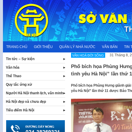
Skip
to
content
TRANG CHỦ
GIỚI THIỆU
QUẢN LÝ NHÀ NƯỚC
VĂN BẢN
TIN 
31 Tháng 8, 
VĂN HOÁ ĐỜI SỐNG
Tin tức – Sự kiện
Phố bích họa Phùng Hưng 
Văn hóa
tình yêu Hà Nội” lần thứ 1
Thể Thao
Quy tắc ứng xử
Phố bích họa Phùng Hưng giành giải Vi
yêu Hà Nội” lần thứ 11 được Báo Th
Người Hà Nội thanh lịch, văn minh
Hà Nội đẹp và chưa đẹp
Tiêu điểm Hà Nội