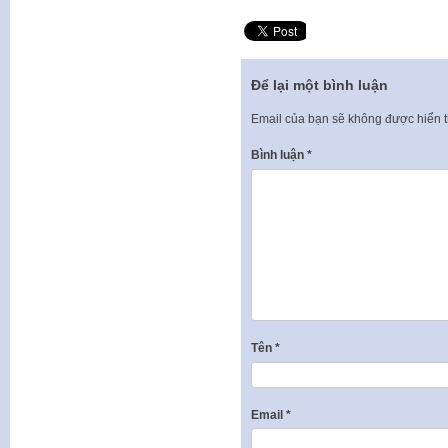
Để lại một bình luận
Email của bạn sẽ không được hiển t
Bình luận
*
Tên
*
Email
*