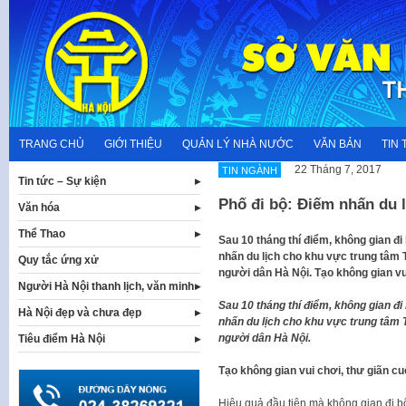
Skip
to
content
TRANG CHỦ
GIỚI THIỆU
QUẢN LÝ NHÀ NƯỚC
VĂN BẢN
TIN 
22 Tháng 7, 2017
TIN NGÀNH
Tin tức – Sự kiện
Phố đi bộ: Điếm nhấn du 
Văn hóa
Thể Thao
Sau 10 tháng thí điểm, không gian đ
nhấn du lịch cho khu vực trung tâm 
Quy tắc ứng xử
người dân Hà Nội. Tạo không gian vui
Người Hà Nội thanh lịch, văn minh
Sau 10 tháng thí điểm, không gian đ
Hà Nội đẹp và chưa đẹp
nhấn du lịch cho khu vực trung tâm 
người dân Hà Nội.
Tiêu điểm Hà Nội
Tạo không gian vui chơi, thư giãn cu
Hiệu quả đầu tiên mà không gian đi b