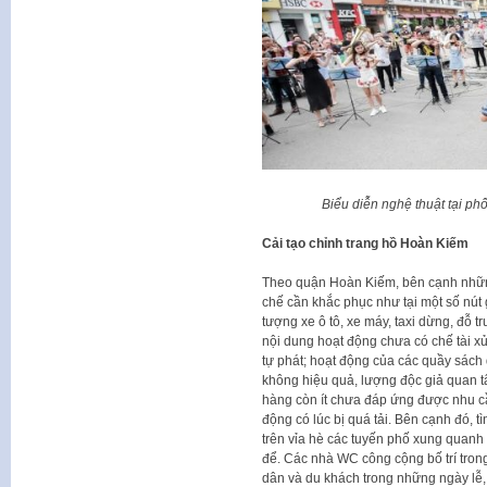
Biểu diễn nghệ thuật tại ph
Cải tạo chỉnh trang hồ Hoàn Kiếm
Theo quận Hoàn Kiếm, bên cạnh những
chế cần khắc phục như tại một số nút 
tượng xe ô tô, xe máy, taxi dừng, đỗ t
nội dung hoạt động chưa có chế tài x
tự phát; hoạt động của các quầy sách
không hiệu quả, lượng độc giả quan tâ
hàng còn ít chưa đáp ứng được nhu c
động có lúc bị quá tải. Bên cạnh đó, tì
trên vỉa hè các tuyến phố xung quanh
để. Các nhà WC công cộng bố trí tron
dân và du khách trong những ngày lễ, 