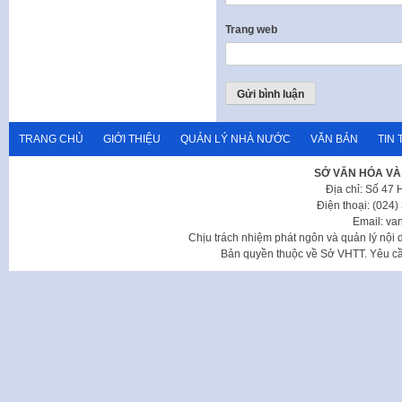
Trang web
TRANG CHỦ
GIỚI THIỆU
QUẢN LÝ NHÀ NƯỚC
VĂN BẢN
TIN 
SỞ VĂN HÓA VÀ
Địa chỉ: Số 47
Điện thoại: (024
Email: va
Chịu trách nhiệm phát ngôn và quản lý nộ
Bản quyền thuộc về Sở VHTT. Yêu cầu 