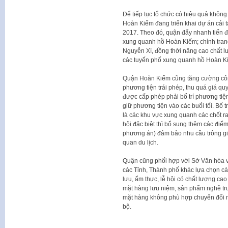
Để tiếp tục tổ chức có hiệu quả khôn
Hoàn Kiếm đang triển khai dự án cải
2017. Theo đó, quận đẩy nhanh tiến độ
xung quanh hồ Hoàn Kiếm; chỉnh trang
Nguyễn Xí, đồng thời nâng cao chất l
các tuyến phố xung quanh hồ Hoàn K
Quận Hoàn Kiếm cũng tăng cường công
phương tiện trái phép, thu quá giá qu
được cấp phép phải bố trí phương tiệ
giữ phương tiện vào các buổi tối. Bố tr
là các khu vực xung quanh các chốt ra 
hội đặc biệt thì bổ sung thêm các điể
phương án) đảm bảo nhu cầu trông g
quan du lịch.
Quận cũng phối hợp với Sở Văn hóa v
các Tỉnh, Thành phố khác lựa chọn các
lưu, ẩm thực, lễ hội có chất lượng c
mặt hàng lưu niệm, sản phẩm nghề tr
mặt hàng không phù hợp chuyển đổi m
bộ.