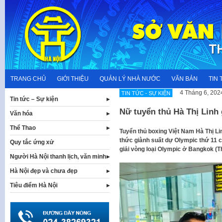
Skip
to
content
TRANG CHỦ
GIỚI THIỆU
QUẢN LÝ NHÀ NƯỚC
VĂN BẢN
TIN 
4 Tháng 6, 202
TIN TỨC - SỰ KIỆN
Tin tức – Sự kiện
Nữ tuyển thủ Hà Thị Linh 
Văn hóa
Thể Thao
Tuyển thủ boxing Việt Nam Hà Thị Li
thức giành suất dự Olympic thứ 11 ch
Quy tắc ứng xử
giải vòng loại Olympic ở Bangkok (Th
Người Hà Nội thanh lịch, văn minh
Hà Nội đẹp và chưa đẹp
Tiêu điểm Hà Nội