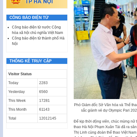
CÔNG BÁO ĐIỆN TỬ
Công báo điện tử nước Cộng
hòa xã hội chủ nghĩa Việt Nam
Công báo điện tử thành phố Hà
Nội
THỐNG KÊ TRUY CẬP
Visitor Status
Today
2283
Yesterday
6560
This Week
17281
Phó Giám đốc Sở Văn hóa và Thể tha
This Month
61143
sắc giành vé dự Olympic Pari 202
Total
12012145
Để kịp thời động viên, chúc mừng nữ 
thao Hà Nội Phạm Xuân Tài đã ra sân
Thị Linh cùng đoàn thể thao Việt Nam 