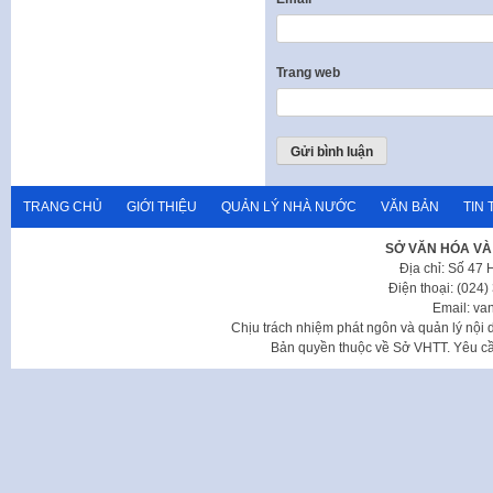
Trang web
TRANG CHỦ
GIỚI THIỆU
QUẢN LÝ NHÀ NƯỚC
VĂN BẢN
TIN 
SỞ VĂN HÓA VÀ
Địa chỉ: Số 47
Điện thoại: (024
Email: va
Chịu trách nhiệm phát ngôn và quản lý nộ
Bản quyền thuộc về Sở VHTT. Yêu cầu 