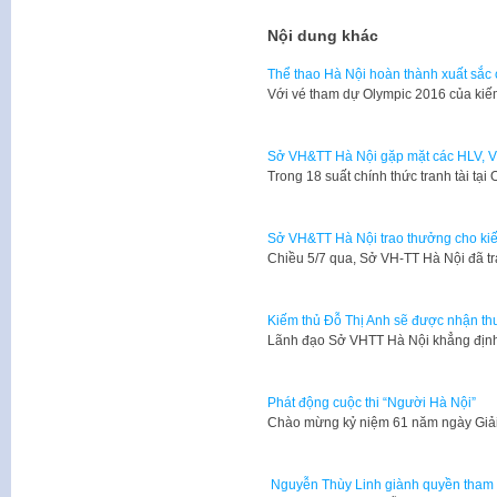
Nội dung khác
Thể thao Hà Nội hoàn thành xuất sắc 
Với vé tham dự Olympic 2016 của kiế
Sở VH&TT Hà Nội gặp mặt các HLV, 
Trong 18 suất chính thức tranh tài tạ
Sở VH&TT Hà Nội trao thưởng cho kiế
Chiều 5/7 qua, Sở VH-TT Hà Nội đã t
Kiếm thủ Đỗ Thị Anh sẽ được nhận t
Lãnh đạo Sở VHTT Hà Nội khẳng định
Phát động cuộc thi “Người Hà Nội”
​Chào mừng kỷ niệm 61 năm ngày Giả
Nguyễn Thùy Linh giành quyền tham 