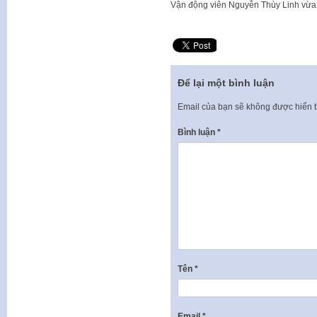
Vận động viên Nguyễn Thùy Linh vừa 
Để lại một bình luận
Email của bạn sẽ không được hiển t
Bình luận
*
Tên
*
Email
*