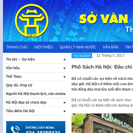
Skip
to
content
TRANG CHỦ
GIỚI THIỆU
QUẢN LÝ NHÀ NƯỚC
VĂN BẢN
TIN 
11 Tháng 5, 2017
TIN NGÀNH
Tin tức – Sự kiện
Phố Sách Hà Nội: Đâu chỉ 
Văn hóa
Thể Thao
Đã có chuỗi các sự kiện về sách nh
bây giờ, Hà Nội có thêm một con đư
Quy tắc ứng xử
hút đông đảo mọi lứa tuổi đến tham 
Người Hà Nội thanh lịch, văn minh
Đã có chuỗi các sự kiện về sách như
Hà Nội đẹp và chưa đẹp
giờ, Hà Nội có thêm một con đường d
Tiêu điểm Hà Nội