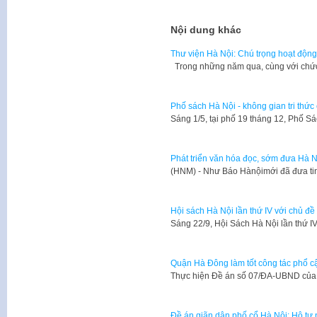
Nội dung khác
Thư viện Hà Nội: Chú trọng hoạt động
Trong những năm qua, cùng với chứ
Phố sách Hà Nội - không gian tri thức
Sáng 1/5, tại phố 19 tháng 12, Phố S
Phát triển văn hóa đọc, sớm đưa Hà N
(HNM) - Như Báo Hànộimới đã đưa tin
Hội sách Hà Nội lần thứ IV với chủ đề
Sáng 22/9, Hội Sách Hà Nội lần thứ I
Quận Hà Đông làm tốt công tác phổ cậ
Thực hiện Đề án số 07/ĐA-UBND củ
Đề án giãn dân phố cổ Hà Nội: Hộ tự