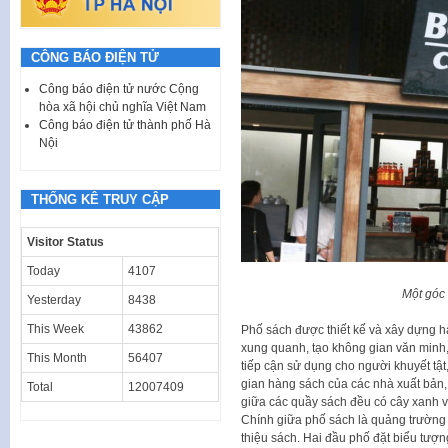
CÔNG BÁO ĐIỆN TỬ
Công báo điện tử nước Cộng
hòa xã hội chủ nghĩa Việt Nam
Công báo điện tử thành phố Hà
Nội
THỐNG KÊ TRUY CẬP
Visitor Status
Today
4107
Một góc 
Yesterday
8438
This Week
43862
Phố sách được thiết kế và xây dựng hà
xung quanh, tạo không gian văn minh, t
This Month
56407
tiếp cận sử dụng cho người khuyết tật,
gian hàng sách của các nhà xuất bản,
Total
12007409
giữa các quầy sách đều có cây xanh v
Chính giữa phố sách là quảng trường 
thiệu sách. Hai đầu phố đặt biểu tượng