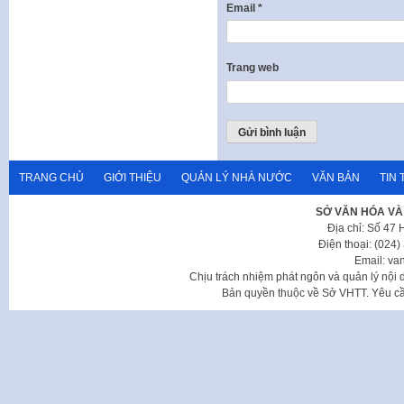
Email
*
Trang web
TRANG CHỦ
GIỚI THIỆU
QUẢN LÝ NHÀ NƯỚC
VĂN BẢN
TIN 
SỞ VĂN HÓA VÀ
Địa chỉ: Số 47
Điện thoại: (024
Email: va
Chịu trách nhiệm phát ngôn và quản lý nộ
Bản quyền thuộc về Sở VHTT. Yêu cầu 