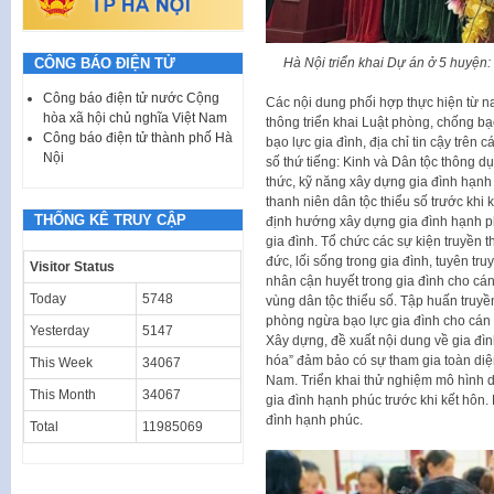
CÔNG BÁO ĐIỆN TỬ
Hà Nội triển khai Dự án ở 5 huyện
Công báo điện tử nước Cộng
Các nội dung phối hợp thực hiện từ 
hòa xã hội chủ nghĩa Việt Nam
thông triển khai Luật phòng, chống b
Công báo điện tử thành phố Hà
bạo lực gia đình, địa chỉ tin cậy trê
Nội
số thứ tiếng: Kinh và Dân tộc thông d
thức, kỹ năng xây dựng gia đình hạnh
thanh niên dân tộc thiểu số trước khi k
THỐNG KÊ TRUY CẬP
định hướng xây dựng gia đình hạnh phú
gia đình. Tổ chức các sự kiện truyền 
đức, lối sống trong gia đình, tuyên tr
Visitor Status
nhân cận huyết trong gia đình cho cán
Today
5748
vùng dân tộc thiểu số. Tập huấn truyề
phòng ngừa bạo lực gia đình cho cán b
Yesterday
5147
Xây dựng, đề xuất nội dung về gia đì
hóa” đảm bảo có sự tham gia toàn diệ
This Week
34067
Nam. Triển khai thử nghiệm mô hình d
This Month
34067
gia đình hạnh phúc trước khi kết hôn. 
đình hạnh phúc.
Total
11985069