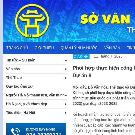
Skip
to
content
TRANG CHỦ
GIỚI THIỆU
QUẢN LÝ NHÀ NƯỚC
VĂN BẢN
TIN 
11 Tháng 7, 2023
GIA ĐÌNH
Tin tức – Sự kiện
Phối hợp thực hiện công t
Văn hóa
Dự án 8
Thể Thao
Quy tắc ứng xử
Mới đây, Bộ Văn hóa, Thể thao và Du
Kế hoạch phối hợp thực hiện công t
Người Hà Nội thanh lịch, văn minh
trình mục tiêu quốc gia phát triển ki
2023) giai đoạn 2023-2025.
Hà Nội đẹp và chưa đẹp
Tiêu điểm Hà Nội
Kế hoạch nhằm tạo sự chuyển biến rõ 
có phòng, chống bạo lực gia đình trên
nhiệm của các cấp, các ngành và toàn 
hệ giá trị gia đình trong tình hình mới