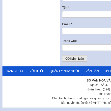
Tên
*
Email
*
Trang web
TRANG CHỦ
GIỚI THIỆU
QUẢN LÝ NHÀ NƯỚC
VĂN BẢN
TIN 
SỞ VĂN HÓA VÀ
Địa chỉ: Số 47
Điện thoại: (024
Email: va
Chịu trách nhiệm phát ngôn và quản lý nộ
Bản quyền thuộc về Sở VHTT. Yêu cầu 