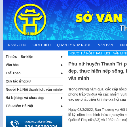
Skip
to
content
TRANG CHỦ
GIỚI THIỆU
QUẢN LÝ NHÀ NƯỚC
VĂN BẢN
TIN 
NGƯỜI HÀ NỘI THANH LỊCH, VĂN MIN
Tin tức – Sự kiện
Phụ nữ huyện Thanh Trì 
Văn hóa
đẹp, thực hiện nếp sống, 
Thể Thao
văn minh
Quy tắc ứng xử
Trong những năm qua, các cấp hội p
Người Hà Nội thanh lịch, văn minh
phong trào thi đua và các nhiệm vụ 
Hà Nội đẹp và chưa đẹp
vào sự phát triển kinh tế- xã hội củ
Tiêu điểm Hà Nội
Ngày 08/3/2022, Ban Thường vụ Hội L
lễ kỷ niệm theo hình thức trực tuyến
Quốc tế Phụ nữ (8/3) và 1982 năm cuộ