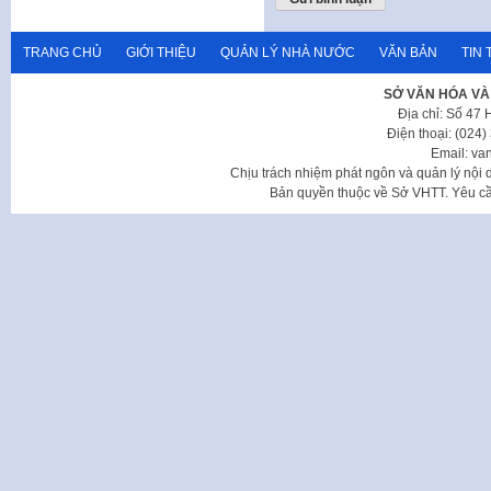
TRANG CHỦ
GIỚI THIỆU
QUẢN LÝ NHÀ NƯỚC
VĂN BẢN
TIN 
SỞ VĂN HÓA VÀ
Địa chỉ: Số 47
Điện thoại: (024
Email: va
Chịu trách nhiệm phát ngôn và quản lý nộ
Bản quyền thuộc về Sở VHTT. Yêu cầu 