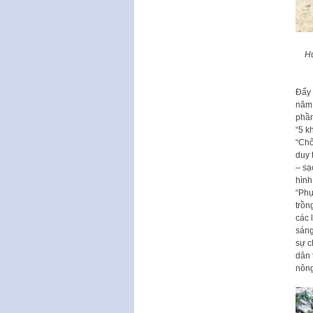
Hu
Đẩy 
năm 
phần
“5 k
“Chố
duy 
– sạ
hình
“Phụ
trồn
các 
sáng
sự c
dân 
nông