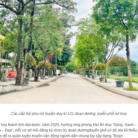
Các cấp hội phụ nữ huyện duy trì 121 đoạn đường, tuyến phố nở hoa
 huy thành tích đạt được, năm 2025, hưởng ứng phong trào thi đua “Sáng -Xanh –
 – Đẹp”, mỗi cơ sở Hội đăng ký chọn 01 đoạn đường/tuyến phố có độ dài tối thiểu
 để ra quân tuyên truyền vận động người dân chung tay xây dựng “Đoạn