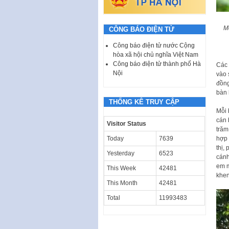
M
CÔNG BÁO ĐIỆN TỬ
Công báo điện tử nước Cộng
hòa xã hội chủ nghĩa Việt Nam
Công báo điện tử thành phố Hà
Các 
Nội
vào 
đồng
bàn 
THỐNG KÊ TRUY CẬP
Mỗi 
cán 
Visitor Status
trăm
Today
7639
hợp 
thị,
Yesterday
6523
cánh
em m
This Week
42481
khen
This Month
42481
Total
11993483