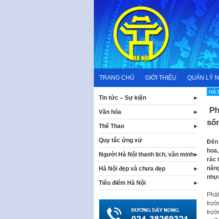
Skip
to
content
TRANG CHỦ
GIỚI THIỆU
QUẢN LÝ 
HÀ 
Tin tức – Sự kiện
Ph
Văn hóa
số
Thể Thao
Quy tắc ứng xử
Đến 
hoa,
Người Hà Nội thanh lịch, văn minh
rác 
nâng
Hà Nội đẹp và chưa đẹp
nhự
Tiêu điểm Hà Nội
Phát
trườ
trườ