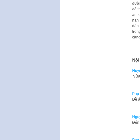
đườn
đô t
an t
nạn 
dân 
tron
càng
Nội
Huyệ
Vừa 
Phụ 
Đề á
Nguy
Đến 
Phụ 