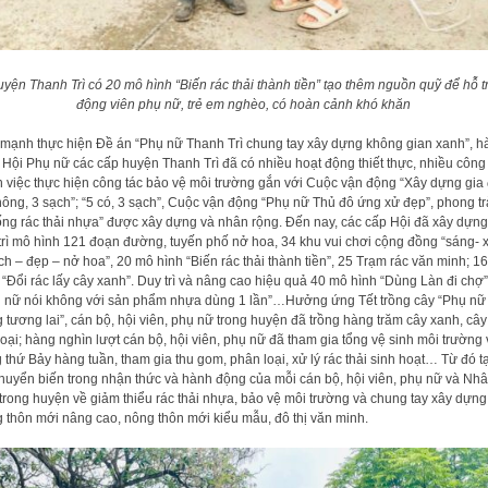
yện Thanh Trì có 20 mô hình “Biến rác thải thành tiền” tạo thêm nguồn quỹ để hỗ t
động viên phụ nữ, trẻ em nghèo, có hoàn cảnh khó khăn
mạnh thực hiện Đề án “Phụ nữ Thanh Trì chung tay xây dựng không gian xanh”, h
Hội Phụ nữ các cấp huyện Thanh Trì đã có nhiều hoạt động thiết thực, nhiều công 
 việc thực hiện công tác bảo vệ môi trường gắn với Cuộc vận động “Xây dựng gia 
hông, 3 sạch”; “5 có, 3 sạch”, Cuộc vận động “Phụ nữ Thủ đô ứng xử đẹp”, phong t
ng rác thải nhựa” được xây dựng và nhân rộng. Đến nay, các cấp Hội đã xây dựng
trì mô hình 121 đoạn đường, tuyến phố nở hoa, 34 khu vui chơi cộng đồng “sáng- 
ch – đẹp – nở hoa”, 20 mô hình “Biến rác thải thành tiền”, 25 Trạm rác văn minh; 1
 “Đổi rác lấy cây xanh”. Duy trì và nâng cao hiệu quả 40 mô hình “Dùng Làn đi chợ”
 nữ nói không với sản phẩm nhựa dùng 1 lần”…Hưởng ứng Tết trồng cây “Phụ nữ
g tương lai”, cán bộ, hội viên, phụ nữ trong huyện đã trồng hàng trăm cây xanh, câ
loại; hàng nghìn lượt cán bộ, hội viên, phụ nữ đã tham gia tổng vệ sinh môi trường
 thứ Bảy hàng tuần, tham gia thu gom, phân loại, xử lý rác thải sinh hoạt… Từ đó t
huyển biến trong nhận thức và hành động của mỗi cán bộ, hội viên, phụ nữ và Nh
trong huyện về giảm thiểu rác thải nhựa, bảo vệ môi trường và chung tay xây dựng
 thôn mới nâng cao, nông thôn mới kiểu mẫu, đô thị văn minh.