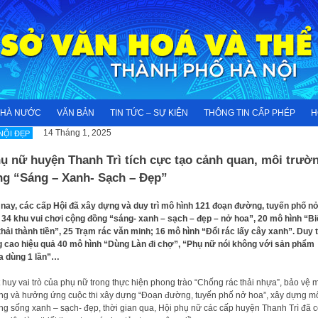
NHÀ NƯỚC
VĂN BẢN
TIN TỨC – SỰ KIỆN
THÔNG TIN CẤP PHÉP
H
14 Tháng 1, 2025
NỘI ĐẸP
ụ nữ huyện Thanh Trì tích cực tạo cảnh quan, môi trườ
ng “Sáng – Xanh- Sạch – Đẹp”
nay, các cấp Hội đã xây dựng và duy trì mô hình 121 đoạn đường, tuyến phố n
 34 khu vui chơi cộng đồng “sáng- xanh – sạch – đẹp – nở hoa”, 20 mô hình “B
thải thành tiền”, 25 Trạm rác văn minh; 16 mô hình “Đổi rác lấy cây xanh”. Duy t
 cao hiệu quả 40 mô hình “Dùng Làn đi chợ”, “Phụ nữ nói không với sản phẩm
a dùng 1 lần”…
 huy vai trò của phụ nữ trong thực hiện phong trào “Chống rác thải nhựa”, bảo vệ 
ng và hưởng ứng cuộc thi xây dựng “Đoạn đường, tuyến phố nở hoa”, xây dựng m
ng sống xanh – sạch- đẹp, thời gian qua, Hội phụ nữ các cấp huyện Thanh Trì đã 