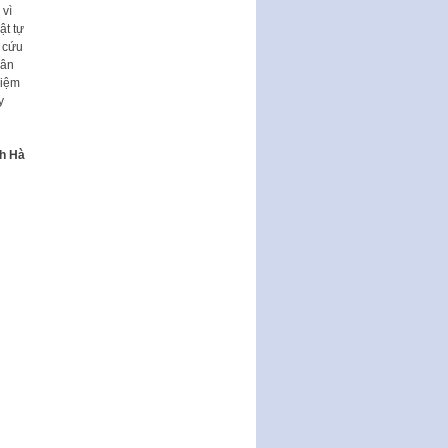
 vì
Thành phố triển khai thi…
ật tự
Nghị quyết ban hành quy chế
à cứu
tiếp công dân của Thường trực
hân
HĐND, đại biểu HĐND thành…
hiệm
y
Nghị quyết về một số chính sách
ưu đãi, hỗ trợ phát triển hạ tầng,
tổ chức…
h Hà
Nghị quyết quy định một số nội
dung và định mức chi quản lý
hoạt động khoa…
Quy định mức tiền phạt đối với
một số hành vi vi phạm hành
chính trong lĩnh…
Phê duyệt Chương trình phát
triển kinh tế số và xã hội số giai
đoạn 2026 -…