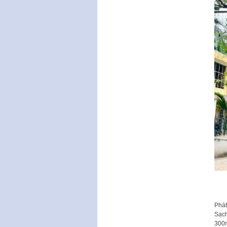
Phát
Sạch
300m