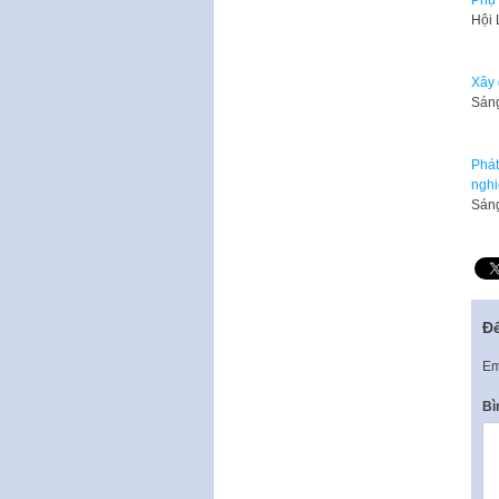
Hội 
Xây 
Sáng
Phát
nghi
Sáng
Để
Em
Bì