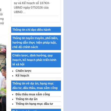
UBND…
vệ
Ban hành Danh mục vị trí khai
ội
thác quảng cáo trên địa bàn
ong
thành phố Hà Nội
 nữ
Kế hoạch Tổ chức Cuộc thi
Thông tin chỉ đạo điều hành
chính luận về bảo vệ nền tảng tư
tưởng của Đảng…
Thông tin tuyên truyền, phổ biến,
hướng dẫn thực hiện pháp luật,
Công bố công khai dự toán kinh
chế độ chính sách
phí xây dựng pháp luật, hoàn
thiện thể chế, chính…
Chiến lược, định hướng, quy
hoạch, kế hoạch phát triển kinh
Quy định về nghiên cứu, ứng
tế xã hội
dụng khoa học, công nghệ, đổi
mới sáng tạo và chuyển…
Chiến lược
Kế hoạch
Quy định chi tiết và hướng dẫn
thi hành một số điều của Luật Lý
Thông tin về dự án, hạng mục
lịch tư…
đầu tư, đấu thầu, mua sắm công
Sửa đổi, bổ sung một số nội
Đấu thầu mua sắm công
dung tại Nghị quyết số 30/NQ-
Thông tin dự án
CP ngày 24 tháng 02…
Thông tin hạng mục đầu tư
Ban hành Chương trình hành