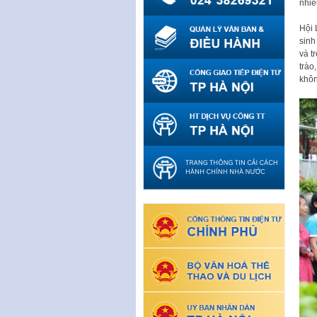
nhiề
Hội 
sinh
và t
trào
khôn