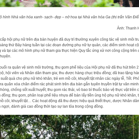
ô hình Nhà văn hóa xanh- sạch- đẹp – nở hoa tại Nhà văn hóa Ga (thị trấn Văn Điể
Ảnh: Thanh 
cấp hội phụ nữ trên địa bàn huyện đã duy trì thường xuyên công tác vệ sinh môi t
sáng thứ Bảy hàng tuần tại các đoạn đường phụ nữ tự quản, các điểm sinh hoạt c
 và tại các mô hình phụ nữ tham gia thực hiện Quy tắc ứng xử nơi công cộng trên 
huyện.
buổi ra quân vệ sinh môi trường, thu gom phế liệu của Hội phụ nữ đã thu hút trên 
bộ, hội viên và Nhân dân tham gia; thu được hàng chục triệu đồng; đã trao tặng hà
 suất quà cho phụ nữ khó khăn, trẻ em mồ côi, khuyết tật nhân các ngày lễ, Tết. Ph
ra quân xóa chân điểm rác phát sinh trên địa bàn gắn tuyên truyền trật tự văn minh
 phòng, chống sốt xuất huyết; thu gom rác thải, vỏ bao bì thuốc bảo vệ thực vật trên 
 đồng; thu gom, phân loại phế liệu nhựa để bán lấy tiền ủng hộ phụ nữ khó khăn, t
ồ côi, khuyết tật… Các hoạt động đã thu được hiệu quả thiết thực, được Nhân dâ
 ngợi, đánh giá cao đồng thời tạo sự lan tỏa trong cộng đồng.