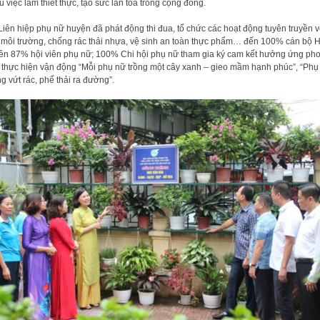
u việc làm thiết thực, tạo sức lan tỏa trong cộng đồng.
Liên hiệp phụ nữ huyện đã phát động thi đua, tổ chức các hoạt động tuyên truyền 
 môi trường, chống rác thải nhựa, vệ sinh an toàn thực phẩm… đến 100% cán bộ H
rên 87% hội viên phụ nữ; 100% Chi hội phụ nữ tham gia ký cam kết hưởng ứng ph
, thực hiện vận động “Mỗi phụ nữ trồng một cây xanh – gieo mầm hạnh phúc”, “Phụ
g vứt rác, phế thải ra đường”.