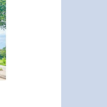
Ban hành Chương trình hành
động của Chính phủ thực hiện
Nghị quyết số 02-NQ/TW ngày
17…
THÔNG BÁO Tuyển dụng lao
động hợp đồng theo Nghị định
số 111/2022/NĐ-CP ngày
30/12/2022 của Chính…
Sửa đổi, bổ sung một số điều
của Thông tư số 320/2016/TT-
BTC của Bộ trưởng Bộ Tài…
Quy định về quản lý website
thương mại điện tử
Nghị quyết quy định điều kiện,
thủ tục tặng, thu hồi danh hiệu
"Công dân danh dự…
Nghị quyết quy định một số
chính sách thúc đẩy nghiên cứu
khoa học, phát triển công…
Nghị quyết công bố Nghị quyết
quy phạm pháp luật của HĐND