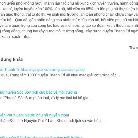
g/Tuyển phố không rác”; Thành lập “Tổ phụ nữ xung kích tuyên truyền, hành động
hị xanh”; tuyên truyền đến 100% cán bộ, hội viên và 85% trở lên phụ nữ thực hiện tr
oàn giao thông, trật tự đô thị, vệ sinh môi trường, an toàn phòng cháy, chữa cháy v
cứu hộ…Qua đó, góp phần nâng cao nhận thức của cán bộ, hội viên phụ nữ và N
về tầm quan trọng của công tác bảo vệ môi trường, tạo sự đoàn kết, ý thức trách n
g cộng đồng, chung tay xây dựng môi trường sống, xây dựng huyện Thanh Trì ngà
 xanh- sạch – đẹp.
Than
 dung khác
n Thanh Trì khai mạc giải cờ tướng các câu lạc bộ
qua, Trung tâm TDTT huyện Thanh Trì đã khai mạc giải cờ tướng các…
nữ huyện Sóc Sơn tích cực bảo vệ môi trường
n “Phụ nữ Sóc Sơn phân loại, xử lý rác thải tại hộ gia…
ên Phi Ỷ Lan: Người phụ nữ huyền thoại
thăm Đền thờ Nguyên Phi Ỷ Lan- Khu di tích lịch sử văn hóa…
nữ huyện Sóc Sơn chung tay làm đẹp môi trường