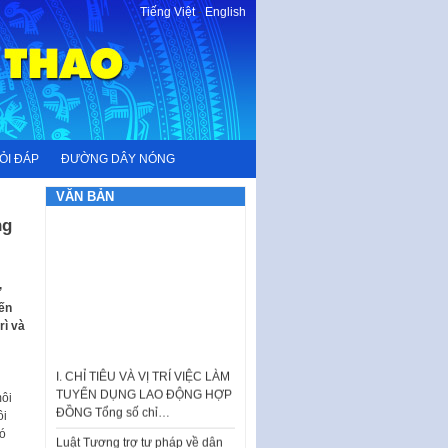
Tiếng Việt
-
English
ỎI ĐÁP
ĐƯỜNG DÂY NÓNG
VĂN BẢN
ng
ở
iến
rì và
I. CHỈ TIÊU VÀ VỊ TRÍ VIỆC LÀM
TUYỂN DỤNG LAO ĐỘNG HỢP
ĐỒNG Tổng số chỉ…
môi
Luật Tương trợ tư pháp về dân
ôi
sự và Kế hoạch số 187KH-
có
UBND ngày 0752026 của