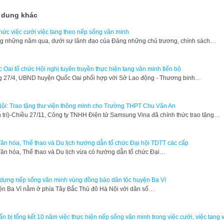
 dung khác
hức việc cưới việc tang theo nếp sống văn minh
g những năm qua, dưới sự lãnh đạo của Đảng những chủ trương, chính sách…
 Oai tổ chức Hội nghị tuyên truyền thực hiện tang văn minh tiến bộ
 27/4, UBND huyện Quốc Oai phối hợp với Sở Lao động - Thương binh…
ội: Trao tặng thư viện thông minh cho Trường THPT Chu Văn An
n trí)-Chiều 27/11, Công ty TNHH Điện tử Samsung Vina đã chính thức trao tặng…
ăn hóa, Thể thao và Du lịch hướng dẫn tổ chức Đại hội TDTT các cấp
ăn hóa, Thể thao và Du lịch vừa có hướng dẫn tổ chức Đại…
dựng nếp sống văn minh vùng đồng bào dân tộc huyện Ba Vì
n Ba Vì nằm ở phía Tây Bắc Thủ đô Hà Nội với dân số…
n bị tổng kết 10 năm việc thực hiện nếp sống văn minh trong việc cưới, việc tang v