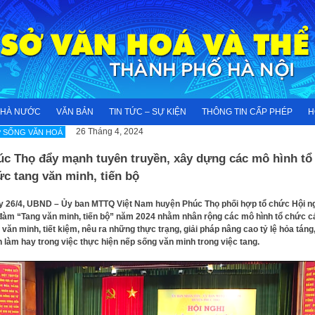
NHÀ NƯỚC
VĂN BẢN
TIN TỨC – SỰ KIỆN
THÔNG TIN CẤP PHÉP
H
26 Tháng 4, 2024
 SỐNG VĂN HOÁ
úc Thọ đẩy mạnh tuyên truyền, xây dựng các mô hình tổ
c tang văn minh, tiến bộ
 26/4, UBND – Ủy ban MTTQ Việt Nam huyện Phúc Thọ phối hợp tổ chức Hội n
đàm “Tang văn minh, tiến bộ” năm 2024 nhằm nhân rộng các mô hình tổ chức cá
 văn minh, tiết kiệm, nêu ra những thực trạng, giải pháp nâng cao tỷ lệ hỏa táng
 làm hay trong việc thực hiện nếp sống văn minh trong việc tang.