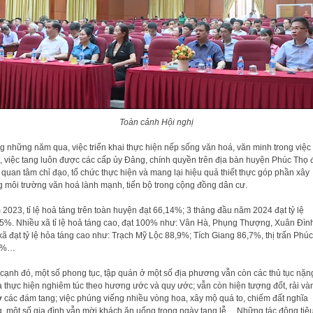
Toàn cảnh Hội nghị
g những năm qua, việc triển khai thực hiện nếp sống văn hoá, văn minh trong việc
, việc tang luôn được các cấp ủy Đảng, chính quyền trên địa bàn huyện Phúc Thọ 
 quan tâm chỉ đạo, tổ chức thực hiện và mang lại hiệu quả thiết thực góp phần xây
 môi trường văn hoá lành mạnh, tiến bộ trong cộng đồng dân cư.
2023, tỉ lệ hoả táng trên toàn huyện đạt 66,14%; 3 tháng đầu năm 2024 đạt tỷ lệ
5%. Nhiều xã tỉ lệ hoả táng cao, đạt 100% như: Vân Hà, Phụng Thượng, Xuân Đìn
xã đạt tỷ lệ hỏa táng cao như: Trạch Mỹ Lộc 88,9%; Tích Giang 86,7%, thị trấn Phú
7%…
cạnh đó, một số phong tục, tập quán ở một số địa phương vẫn còn các thủ tục nặn
 thực hiện nghiêm túc theo hương ước và quy ước; vẫn còn hiện tượng đốt, rải và
 các đám tang; việc phúng viếng nhiều vòng hoa, xây mộ quá to, chiếm đất nghĩa
g, một số gia đình vẫn mời khách ăn uống trong ngày tang lễ… Những tác động tiê