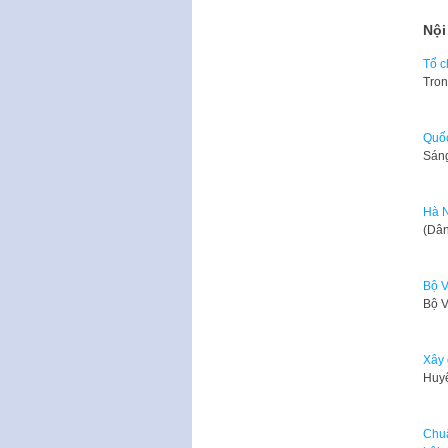
Nội
Tổ c
Tron
Quốc
Sáng
Hà N
​(Dâ
Bộ V
Bộ V
Xây 
Huyệ
Chuẩ