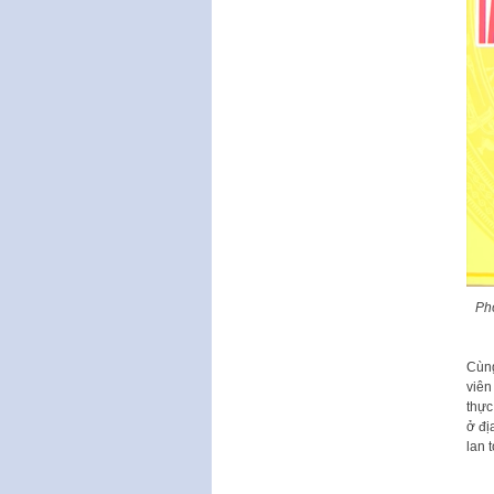
Phó
Cùng
viên
thực
ở đị
lan 