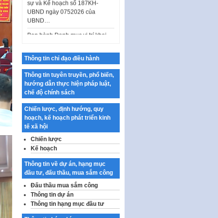
UBND…
Ban hành Danh mục vị trí khai
thác quảng cáo trên địa bàn
thành phố Hà Nội
Kế hoạch Tổ chức Cuộc thi
Thông tin chỉ đạo điều hành
chính luận về bảo vệ nền tảng tư
tưởng của Đảng…
Thông tin tuyên truyền, phổ biến,
hướng dẫn thực hiện pháp luật,
Công bố công khai dự toán kinh
chế độ chính sách
phí xây dựng pháp luật, hoàn
thiện thể chế, chính…
Chiến lược, định hướng, quy
hoạch, kế hoạch phát triển kinh
Quy định về nghiên cứu, ứng
tế xã hội
dụng khoa học, công nghệ, đổi
mới sáng tạo và chuyển…
Chiến lược
Kế hoạch
Quy định chi tiết và hướng dẫn
thi hành một số điều của Luật Lý
Thông tin về dự án, hạng mục
lịch tư…
đầu tư, đấu thầu, mua sắm công
Sửa đổi, bổ sung một số nội
Đấu thầu mua sắm công
dung tại Nghị quyết số 30/NQ-
Thông tin dự án
CP ngày 24 tháng 02…
Thông tin hạng mục đầu tư
Ban hành Chương trình hành