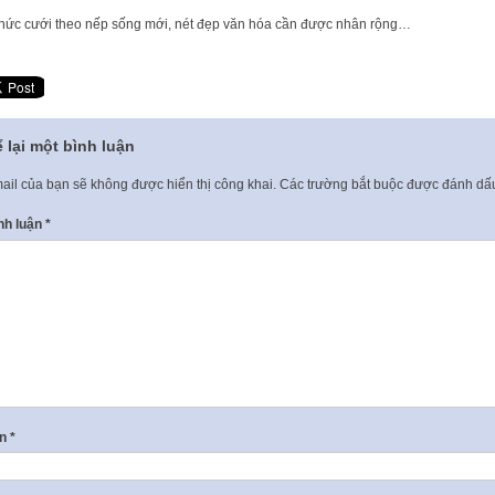
hức cưới theo nếp sống mới, nét đẹp văn hóa cần được nhân rộng…
 lại một bình luận
ail của bạn sẽ không được hiển thị công khai.
Các trường bắt buộc được đánh d
nh luận
*
ên
*