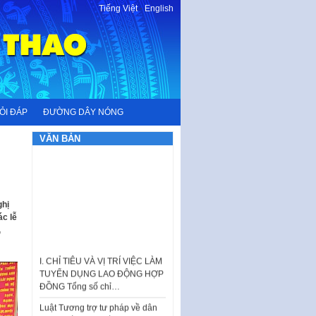
Tiếng Việt
-
English
ỎI ĐÁP
ĐƯỜNG DÂY NÓNG
VĂN BẢN
ghị
c lễ
,
I. CHỈ TIÊU VÀ VỊ TRÍ VIỆC LÀM
TUYỂN DỤNG LAO ĐỘNG HỢP
ĐỒNG Tổng số chỉ…
Luật Tương trợ tư pháp về dân
sự và Kế hoạch số 187KH-
UBND ngày 0752026 của