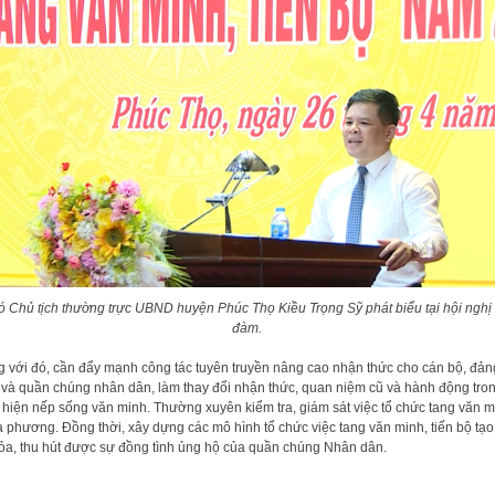
 Chủ tịch thường trực UBND huyện Phúc Thọ Kiều Trọng Sỹ phát biểu tại hội nghị 
đàm.
 với đó, cần đẩy mạnh công tác tuyên truyền nâng cao nhận thức cho cán bộ, đản
 và quần chúng nhân dân, làm thay đổi nhận thức, quan niệm cũ và hành động tro
 hiện nếp sống văn minh. Thường xuyên kiểm tra, giám sát việc tổ chức tang văn m
a phương. Đồng thời, xây dựng các mô hình tổ chức việc tang văn minh, tiến bộ tạo
tỏa, thu hút được sự đồng tình ủng hộ của quần chúng Nhân dân.