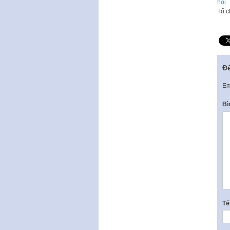
hội
Tổ c
Để
Em
Bì
T