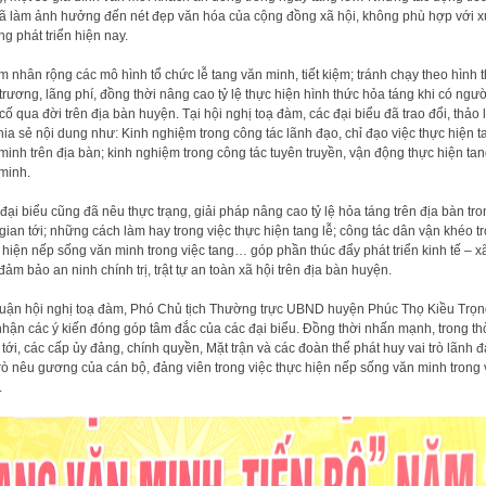
ã làm ảnh hưởng đến nét đẹp văn hóa của cộng đồng xã hội, không phù hợp với x
g phát triển hiện nay.
 nhân rộng các mô hình tổ chức lễ tang văn minh, tiết kiệm; tránh chạy theo hình t
trương, lãng phí, đồng thời nâng cao tỷ lệ thực hiện hình thức hỏa táng khi có ngườ
cố qua đời trên địa bàn huyện. Tại hội nghị toạ đàm, các đại biểu đã trao đổi, thảo 
hia sẻ nội dung như: Kinh nghiệm trong công tác lãnh đạo, chỉ đạo việc thực hiện t
minh trên địa bàn; kinh nghiệm trong công tác tuyên truyền, vận động thực hiện ta
minh.
đại biểu cũng đã nêu thực trạng, giải pháp nâng cao tỷ lệ hỏa táng trên địa bàn tro
 gian tới; những cách làm hay trong việc thực hiện tang lễ; công tác dân vận khéo t
 hiện nếp sống văn minh trong việc tang… góp phần thúc đẩy phát triển kinh tế – x
 đảm bảo an ninh chính trị, trật tự an toàn xã hội trên địa bàn huyện.
luận hội nghị toạ đàm, Phó Chủ tịch Thường trực UBND huyện Phúc Thọ Kiều Trọn
nhận các ý kiến đóng góp tâm đắc của các đại biểu. Đồng thời nhấn mạnh, trong th
 tới, các cấp ủy đảng, chính quyền, Mặt trận và các đoàn thể phát huy vai trò lãnh đ
trò nêu gương của cán bộ, đảng viên trong việc thực hiện nếp sống văn minh trong 
.