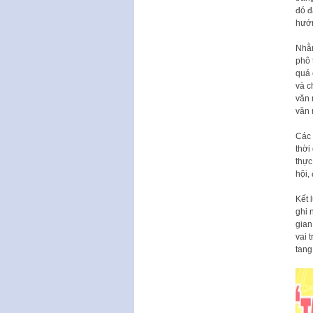
đó đ
hướn
Nhằm
phô 
quá 
và c
văn 
văn 
Các 
thời
thực
hội,
Kết 
ghi 
gian
vai 
tang