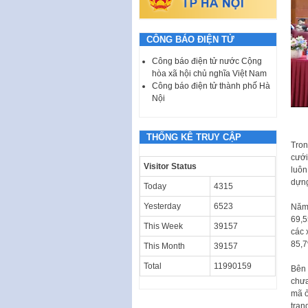
CÔNG BÁO ĐIỆN TỬ
Công báo điện tử nước Cộng
hòa xã hội chủ nghĩa Việt Nam
Công báo điện tử thành phố Hà
Nội
THỐNG KÊ TRUY CẬP
Tron
cưới
Visitor Status
luôn
dựng
Today
4315
Yesterday
6523
Năm 
69,5
This Week
39157
các 
85,
This Month
39157
Total
11990159
Bên 
chưa
mã ở
tran