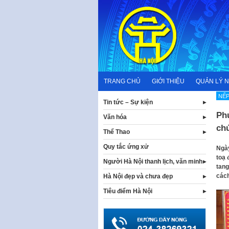
Skip
to
content
TRANG CHỦ
GIỚI THIỆU
QUẢN LÝ 
NẾP
Tin tức – Sự kiện
Ph
Văn hóa
chứ
Thể Thao
Quy tắc ứng xử
Ngày
toạ 
Người Hà Nội thanh lịch, văn minh
tang
cách
Hà Nội đẹp và chưa đẹp
Tiêu điểm Hà Nội