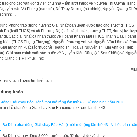
 trao cho các vận động viên chủ nhà – lần lượt thuộc về Nguyễn Thị Quỳnh Trang
, Nguyễn Văn Vũ Phong (nam trẻ), Đỗ Thùy Dương (nữ chính), Nguyễn Quang Di Đ
m chính)…
dung Phong trào (trong huyện): Giải Nhất toàn đoàn được trao cho Trường THCS
h Đa (khối THCS) và xã Phương Độ (khối xã, thị trấn, trường THPT, đơn vị lực lượ
rang). Các giải Nhất cá nhân thuộc về Hoàng Khánh Mai (THCS Thanh Đa), Hoàng
ng Kiên (THCS Phụng Thượng), Nguyễn Phương Anh và Nguyễn Văn Lâm (xã Ph
 Giải nữ chính xuất sắc thuộc về Hoàng Thị Hoa và Nguyễn Thị Kim Anh (xã Hiệp
n). Giải nam chính xuất sắc thuộc về Nguyễn Kiều Dũng (xã Sen Chiểu) và Nguyễ
g Giang (THPT Phúc Thọ).
Mai Ho
o
Trung tâm Thông tin Triển lãm
 dung khác
 động Giải chạy Báo Hànộimới mở rộng lần thứ 43 – Vì hòa bình năm 2016
 gia Lễ phát động Giải chạy Báo Hànộimới mở rộng lần thứ 43 –…
 Ba Đình phát động Giải chạy Báo Hànộimới mở rộng lần thứ 43 - Vì hòa bình nă
6
 Ba Đình sẽ huy động 3.000 người thuộc 52 đơn vị dự và chạy…