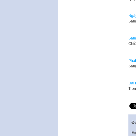
Ngày
Sáng
Sáng
Chiề
Phát
​Sán
Đại 
Tron
Để
Em