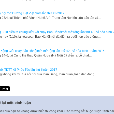
 hội thơ Đường luật Việt Nam lần thứ XII-2017
 27/4, tại Thành phố Vinh (Nghệ An), Trung tâm Nghiên cứu bảo tồn và…
 9/10 diễn ra chung kết Giải chạy Báo Hànộimới mở rộng lần thứ 43- Vì hòa bình 
u nay (6/10), tại tòa soạn Báo Hànộimới đã diễn ra buổi họp báo thông…
 động Giải chạy Báo Hànộimới mở rộng lần thứ 42 - Vì hòa bình - năm 2015
g 14-6, tại Cung thể thao Quần Ngựa (Hà Nội) đã diễn ra Lễ phát…
hội TDTT xã Phúc Túc lần thứ II năm 2017
g không khí thi đua sổi nổi của toàn Đảng, toàn quân, toàn dân đang…
 lại một bình luận
ail của bạn sẽ không được hiển thị công khai.
Các trường bắt buộc được đánh d