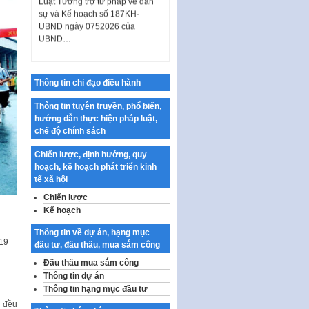
sự và Kế hoạch số 187KH-
UBND ngày 0752026 của
UBND…
Ban hành Danh mục vị trí khai
thác quảng cáo trên địa bàn
thành phố Hà Nội
Thông tin chỉ đạo điều hành
Kế hoạch Tổ chức Cuộc thi
chính luận về bảo vệ nền tảng tư
Thông tin tuyên truyền, phổ biến,
tưởng của Đảng…
hướng dẫn thực hiện pháp luật,
chế độ chính sách
Công bố công khai dự toán kinh
phí xây dựng pháp luật, hoàn
Chiến lược, định hướng, quy
thiện thể chế, chính…
hoạch, kế hoạch phát triển kinh
tế xã hội
Quy định về nghiên cứu, ứng
dụng khoa học, công nghệ, đổi
Chiến lược
mới sáng tạo và chuyển…
Kế hoạch
Quy định chi tiết và hướng dẫn
Thông tin về dự án, hạng mục
thi hành một số điều của Luật Lý
019
đầu tư, đấu thầu, mua sắm công
lịch tư…
Đấu thầu mua sắm công
Sửa đổi, bổ sung một số nội
Thông tin dự án
dung tại Nghị quyết số 30/NQ-
Thông tin hạng mục đầu tư
n
CP ngày 24 tháng 02…
g đều