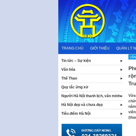
Skip
to
content
TRANG CHỦ
GIỚI THIỆU
QUẢN LÝ 
VĂN
Tin tức – Sự kiện
Ph
Văn hóa
rộn
Thể Thao
Trư
Quy tắc ứng xử
Vừa 
Người Hà Nội thanh lịch, văn minh
chức
Hà Nội đẹp và chưa đẹp
năm 
viên
Tiêu điểm Hà Nội
(tha