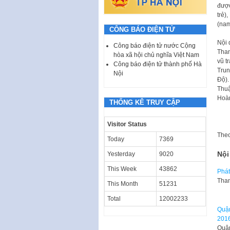
được
trẻ)
(na
CÔNG BÁO ĐIỆN TỬ
Nội 
Công báo điện tử nước Cộng
Than
hòa xã hội chủ nghĩa Việt Nam
vũ t
Công báo điện tử thành phố Hà
Tru
Nội
Độ).
Thuậ
Hoàn
THỐNG KÊ TRUY CẬP
Visitor Status
The
Today
7369
Nội
Yesterday
9020
This Week
43862
Phát
Tham
This Month
51231
Total
12002233
Quận
201
Quận