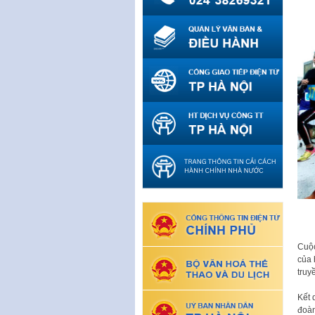
Cuộc
của 
truy
Kết 
đoàn