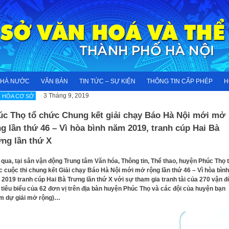
NHÀ NƯỚC
VĂN BẢN
TIN TỨC – SỰ KIỆN
THÔNG TIN CẤP PHÉP
H
3 Tháng 9, 2019
 HÓA CƠ SỞ
úc Thọ tổ chức Chung kết giải chạy Báo Hà Nội mới mở
g lần thứ 46 – Vì hòa bình năm 2019, tranh cúp Hai Bà
ng lần thứ X
qua, tại sân vận động Trung tâm Văn hóa, Thông tin, Thể thao, huyện Phúc Thọ 
 cuộc thi chung kết Giải chạy Báo Hà Nội mới mở rộng lần thứ 46 – Vì hòa bình
2019 tranh cúp Hai Bà Trưng lần thứ X với sự tham gia tranh tài của 270 vận 
 tiêu biểu của 62 đơn vị trên địa bàn huyện Phúc Thọ và các đội của huyện bạn
m dự giải mở rộng)…