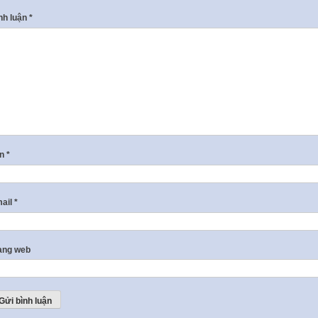
nh luận
*
ên
*
ail
*
ang web