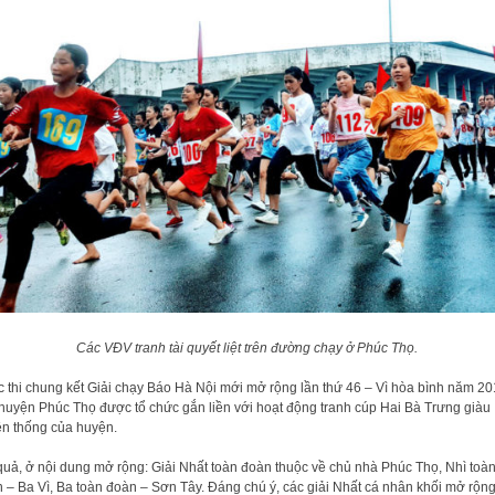
Các VĐV tranh tài quyết liệt trên đường chạy ở Phúc Thọ.
 thi chung kết Giải chạy Báo Hà Nội mới mở rộng lần thứ 46 – Vì hòa bình năm 2
huyện Phúc Thọ được tổ chức gắn liền với hoạt động tranh cúp Hai Bà Trưng giàu
ền thống của huyện.
quả, ở nội dung mở rộng: Giải Nhất toàn đoàn thuộc về chủ nhà Phúc Thọ, Nhì toà
 – Ba Vì, Ba toàn đoàn – Sơn Tây. Đáng chú ý, các giải Nhất cá nhân khối mở rộn