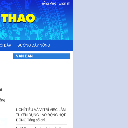
Tiếng Việt
-
English
ỎI ĐÁP
ĐƯỜNG DÂY NÓNG
VĂN BẢN
tổ
động
I. CHỈ TIÊU VÀ VỊ TRÍ VIỆC LÀM
TUYỂN DỤNG LAO ĐỘNG HỢP
ĐỒNG Tổng số chỉ…
Luật Tương trợ tư pháp về dân