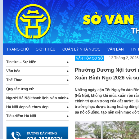
Skip
to
content
TRANG CHỦ
GIỚI THIỆU
QUẢN LÝ NHÀ NƯỚC
VĂN BẢN
TIN 
12 Tháng 2, 2026
VĂN HÓA CƠ SỞ
Tin tức – Sự kiện
Phường Dương Nội tươi m
Văn hóa
Xuân Bính Ngọ 2026 và sự 
Thể Thao
Quy tắc ứng xử
Những ngày cận Tết Nguyên đán Bín
(Hà Nội), không khí mùa xuân rộn rà
Người Hà Nội thanh lịch, văn minh
chính trị quan trọng của đất nước. 
trường học được trang hoàng đồng b
Hà Nội đẹp và chưa đẹp
pa nô cổ động, tạo nên diện mạo đô t
Tiêu điểm Hà Nội