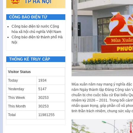
CÔNG BÁO ĐIỆN TỬ
Công báo điện tử nước Cộng
hòa xã hội chủ nghĩa Việt Nam
Công báo điện tử thành phố Hà
Nội
THỐNG KÊ TRUY CẬP
Visitor Status
Today
1934
Mùa xuân năm nay mang ý nghĩa đặc bi
Yesterday
5147
năm Ngày thành lập Đảng Cộng sản Việ
chuẩn bị cho cuộc bầu cử Đại biểu Q
This Week
30253
nhiệm kỳ 2026 – 2031. Trong bối cảnh đ
nhấn quan trọng, góp phần cổ vũ phon
This Month
30253
tinh thần trách nhiệm, chung sức xây 
Total
11981255