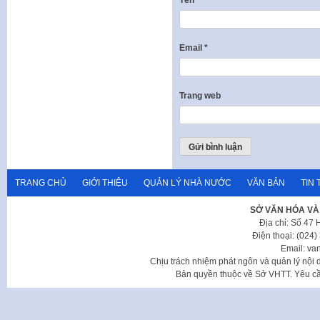
Tên
*
Email
*
Trang web
TRANG CHỦ
GIỚI THIỆU
QUẢN LÝ NHÀ NƯỚC
VĂN BẢN
TIN 
SỞ VĂN HÓA VÀ
Địa chỉ: Số 47
Điện thoại: (024
Email: va
Chịu trách nhiệm phát ngôn và quản lý nộ
Bản quyền thuộc về Sở VHTT. Yêu cầu 