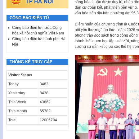
sống hòa thuận được duy trì, nhân rộ
dân cư đoàn kết, phát triển bền vững.
văn hóa trên địa bàn phường đạt 96,
CÔNG BÁO ĐIỆN TỬ
Điểm nhấn của chương trình là Cuộc thi
Công báo điện tử nước Cộng
nối yêu thương” lần thứ II năm 2026 v
hòa xã hội chủ nghĩa Việt Nam
phong trào đọc sách trong cộng đồng t
Công báo điện tử thành phố Hà
thành thói quen học tập suốt đời, nân
Nội
cường sự gắn kết giữa các thế hệ tron
THỐNG KÊ TRUY CẬP
Visitor Status
Today
3482
Yesterday
8438
This Week
43862
This Month
55782
Total
12006784