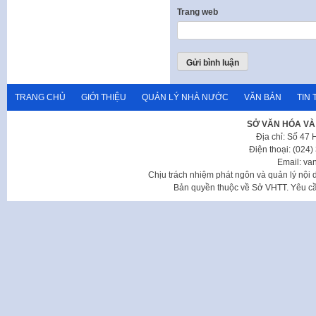
Trang web
TRANG CHỦ
GIỚI THIỆU
QUẢN LÝ NHÀ NƯỚC
VĂN BẢN
TIN 
SỞ VĂN HÓA VÀ
Địa chỉ: Số 47
Điện thoại: (024
Email: va
Chịu trách nhiệm phát ngôn và quản lý nộ
Bản quyền thuộc về Sở VHTT. Yêu cầu 