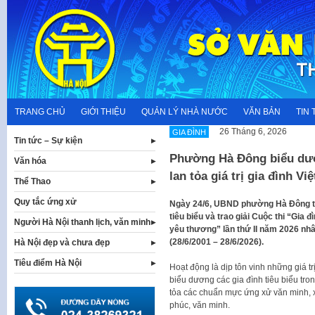
Skip
to
content
TRANG CHỦ
GIỚI THIỆU
QUẢN LÝ NHÀ NƯỚC
VĂN BẢN
TIN 
26 Tháng 6, 2026
GIA ĐÌNH
Tin tức – Sự kiện
Phường Hà Đông biểu dươn
Văn hóa
lan tỏa giá trị gia đình Vi
Thể Thao
Quy tắc ứng xử
Ngày 24/6, UBND phường Hà Đông tổ
tiêu biểu và trao giải Cuộc thi “Gia đ
Người Hà Nội thanh lịch, văn minh
yêu thương” lần thứ II năm 2026 nh
(28/6/2001 – 28/6/2026).
Hà Nội đẹp và chưa đẹp
Tiêu điểm Hà Nội
Hoạt động là dịp tôn vinh những giá tr
biểu dương các gia đình tiêu biểu tr
tỏa các chuẩn mực ứng xử văn minh, x
phúc, văn minh.