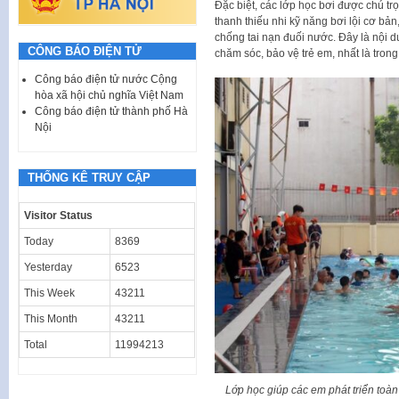
Đặc biệt, các lớp học bơi được chú trọ
thanh thiếu nhi kỹ năng bơi lội cơ bả
chống tai nạn đuối nước. Đây là nội du
CÔNG BÁO ĐIỆN TỬ
chăm sóc, bảo vệ trẻ em, nhất là trong
Công báo điện tử nước Cộng
hòa xã hội chủ nghĩa Việt Nam
Công báo điện tử thành phố Hà
Nội
THỐNG KÊ TRUY CẬP
Visitor Status
Today
8369
Yesterday
6523
This Week
43211
This Month
43211
Total
11994213
Lớp học giúp các em phát triển toàn