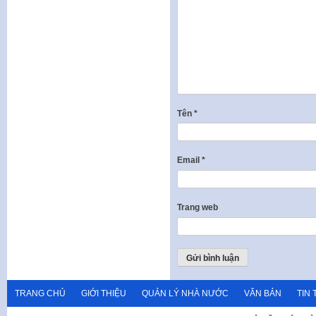
Tên
*
Email
*
Trang web
TRANG CHỦ
GIỚI THIỆU
QUẢN LÝ NHÀ NƯỚC
VĂN BẢN
TIN 