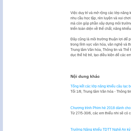
Việc duy trì và mở rộng các lớp năng 
nhu cầu học tập, rèn luyện và vui chơi,
mà còn góp phần xây dựng môi trường
triển toàn diện về thể chất, năng khiế
Đây cũng là môi trường thuận lợi để 
trong lĩnh vực văn hóa, văn nghệ và th
Trung tâm Văn hóa, Thông tin và Thể 
dục thế hệ trẻ, tạo điều kiện để các e
Nội dung khác
Tổng kết các lớp năng khiếu câu lạc 
Tối 1/8, Trung tâm Văn hóa - Thông t
Chương trình Phim hè 2018 dành cho 
Từ 27/5-30/6, các em thiếu nhi sẽ có
Trường Năng khiếu TDTT Nghệ An kỷ 