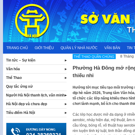
Skip
to
content
TRANG CHỦ
GIỚI THIỆU
QUẢN LÝ NHÀ NƯỚC
VĂN BẢN
TIN 
8 Tháng 
THỂ THAO QUẦN CHÚNG
Tin tức – Sự kiện
Phường Hà Đông mở rộng 
Văn hóa
thiếu nhi
Thể Thao
Quy tắc ứng xử
Hướng tới mục tiêu tạo môi trường si
dịp hè năm 2026, Trung tâm Văn hóa
Người Hà Nội thanh lịch, văn minh
tổ chức các lớp năng khiếu theo hìn
chơi lành mạnh, bổ ích cho thanh thi
Hà Nội đẹp và chưa đẹp
Tiêu điểm Hà Nội
Các lớp học được mở đa dạng ở nhiều 
aerobic, nhảy hiện đại, mỹ thuật, âm 
cầu lông, bóng rổ, võ thuật hay aerob
rèn luyện tính kỷ luật, tinh thần đồng