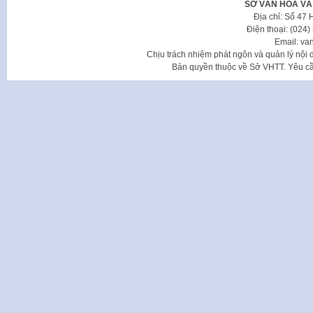
SỞ VĂN HÓA VÀ
Địa chỉ: Số 47
Điện thoại: (024
Email: va
Chịu trách nhiệm phát ngôn và quản lý nộ
Bản quyền thuộc về Sở VHTT. Yêu cầu 