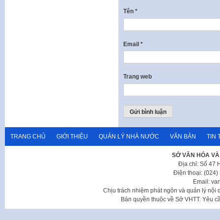
Tên
*
Email
*
Trang web
TRANG CHỦ
GIỚI THIỆU
QUẢN LÝ NHÀ NƯỚC
VĂN BẢN
TIN 
SỞ VĂN HÓA VÀ
Địa chỉ: Số 47
Điện thoại: (024
Email: va
Chịu trách nhiệm phát ngôn và quản lý nộ
Bản quyền thuộc về Sở VHTT. Yêu cầu 