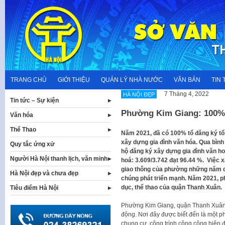
Skip
to
content
TRANG CHỦ
GIỚI THIỆU
QUẢN LÝ NHÀ NƯỚC
VĂN BẢN
TIN 
7 Tháng 4, 2022
HÀ NỘI ĐẸP
Tin tức – Sự kiện
Phường Kim Giang: 100% 
Văn hóa
Thể Thao
Năm 2021, đã có 100% tổ đăng ký tổ
xây dựng gia đình văn hóa. Qua bình
Quy tắc ứng xử
hộ đăng ký xây dựng gia đình văn hoá
Người Hà Nội thanh lịch, văn minh
hoá: 3.609/3.742 đạt 96.44 %. Việc x
giao thông của phường những năm qua
Hà Nội đẹp và chưa đẹp
chúng phát triển mạnh. Năm 2021, ph
dục, thể thao của quận Thanh Xuân.
Tiêu điểm Hà Nội
Phường Kim Giang, quận Thanh Xuâ
động. Nơi đây được biết đến là một ph
chung cư, công trình công cộng hiện 