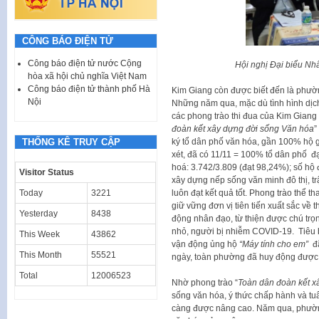
CÔNG BÁO ĐIỆN TỬ
Công báo điện tử nước Cộng
Hội nghị Đại biểu N
hòa xã hội chủ nghĩa Việt Nam
Công báo điện tử thành phố Hà
Kim Giang còn được biết đến là phườ
Nội
Những năm qua, mặc dù tình hình dịc
các phong trào thi đua của Kim Giang v
đoàn kết xây dựng đời sống Văn hóa
”
THỐNG KÊ TRUY CẬP
ký tổ dân phố văn hóa, gần 100% hộ g
xét, đã có 11/11 = 100% tổ dân phố đ
hoá: 3.742/3.809 (đạt 98,24%); số hộ 
Visitor Status
xây dựng nếp sống văn minh đô thị, t
Today
3221
luôn đạt kết quả tốt. Phong trào thể
giữ vững đơn vị tiên tiến xuất sắc về
Yesterday
8438
động nhân đạo, từ thiện được chú trọ
nhỏ, người bị nhiễm COVID-19. Tiêu 
This Week
43862
vận động ủng hộ
“Máy tính cho em”
đã
This Month
55521
ngày, toàn phường đã huy động được ti
Total
12006523
Nhờ phong trào “
Toàn dân đoàn kết x
sống văn hóa, ý thức chấp hành và t
càng được nâng cao. Năm qua, phường